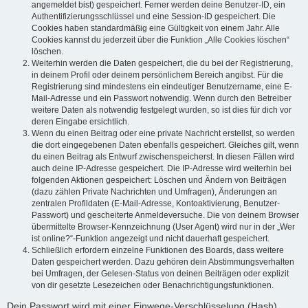
angemeldet bist) gespeichert. Ferner werden deine Benutzer-ID, ein
Authentifizierungsschlüssel und eine Session-ID gespeichert. Die
Cookies haben standardmäßig eine Gültigkeit von einem Jahr. Alle
Cookies kannst du jederzeit über die Funktion „Alle Cookies löschen“
löschen.
Weiterhin werden die Daten gespeichert, die du bei der Registrierung,
in deinem Profil oder deinem persönlichem Bereich angibst. Für die
Registrierung sind mindestens ein eindeutiger Benutzername, eine E-
Mail-Adresse und ein Passwort notwendig. Wenn durch den Betreiber
weitere Daten als notwendig festgelegt wurden, so ist dies für dich vor
deren Eingabe ersichtlich.
Wenn du einen Beitrag oder eine private Nachricht erstellst, so werden
die dort eingegebenen Daten ebenfalls gespeichert. Gleiches gilt, wenn
du einen Beitrag als Entwurf zwischenspeicherst. In diesen Fällen wird
auch deine IP-Adresse gespeichert. Die IP-Adresse wird weiterhin bei
folgenden Aktionen gespeichert: Löschen und Ändern von Beiträgen
(dazu zählen Private Nachrichten und Umfragen), Änderungen an
zentralen Profildaten (E-Mail-Adresse, Kontoaktivierung, Benutzer-
Passwort) und gescheiterte Anmeldeversuche. Die von deinem Browser
übermittelte Browser-Kennzeichnung (User Agent) wird nur in der „Wer
ist online?“-Funktion angezeigt und nicht dauerhaft gespeichert.
Schließlich erfordern einzelne Funktionen des Boards, dass weitere
Daten gespeichert werden. Dazu gehören dein Abstimmungsverhalten
bei Umfragen, der Gelesen-Status von deinen Beiträgen oder explizit
von dir gesetzte Lesezeichen oder Benachrichtigungsfunktionen.
Dein Passwort wird mit einer Einwege-Verschlüsselung (Hash)