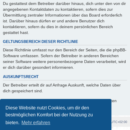
Du gestattest dem Betreiber darüber hinaus, dich unter den von dir
angegebenen Kontaktdaten zu kontaktieren, sofern dies zur
Übermittlung zentraler Informationen über das Board erforderlich
ist. Darüber hinaus dürfen er und andere Benutzer dich
kontaktieren, sofern du dies in deinem persönlichen Bereich
gestattet hast.
GELTUNGSBEREICH DIESER RICHTLINIE
Diese Richtlinie umfasst nur den Bereich der Seiten, die die phpBB-
Software umfassen. Sofern der Betreiber in anderen Bereichen
seiner Software weitere personenbezogene Daten verarbeitet, wird
er dich darüber gesondert informieren.
AUSKUNFTSRECHT
Der Betreiber erteilt dir auf Anfrage Auskunft, welche Daten über
dich gespeichert sind.
Du kannst jederzeit die Löschung bzw. Sperrung deiner Daten
verlangen. Kontaktiere hierzu bitte den Betreiber.
Diese Website nutzt Cookies, um dir den
bestmöglichen Komfort bei der Nutzung zu
Foren-Übersicht
Alle Cookies löschen
Alle Zeiten sind
UTC+02:00
bieten.
Mehr erfahren