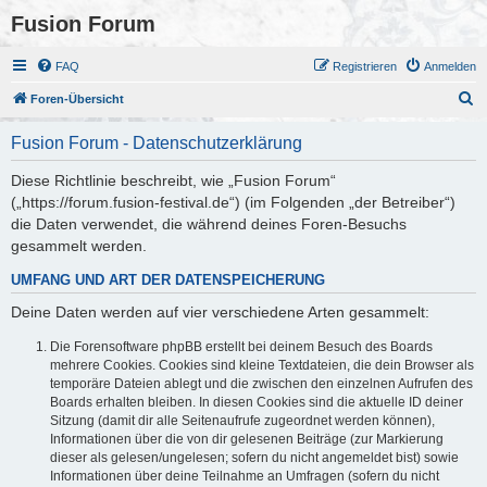
Fusion Forum
FAQ
Registrieren
Anmelden
S
Foren-Übersicht
u
Fusion Forum - Datenschutzerklärung
c
h
Diese Richtlinie beschreibt, wie „Fusion Forum“
(„https://forum.fusion-festival.de“) (im Folgenden „der Betreiber“)
e
die Daten verwendet, die während deines Foren-Besuchs
gesammelt werden.
UMFANG UND ART DER DATENSPEICHERUNG
Deine Daten werden auf vier verschiedene Arten gesammelt:
Die Forensoftware phpBB erstellt bei deinem Besuch des Boards
mehrere Cookies. Cookies sind kleine Textdateien, die dein Browser als
temporäre Dateien ablegt und die zwischen den einzelnen Aufrufen des
Boards erhalten bleiben. In diesen Cookies sind die aktuelle ID deiner
Sitzung (damit dir alle Seitenaufrufe zugeordnet werden können),
Informationen über die von dir gelesenen Beiträge (zur Markierung
dieser als gelesen/ungelesen; sofern du nicht angemeldet bist) sowie
Informationen über deine Teilnahme an Umfragen (sofern du nicht