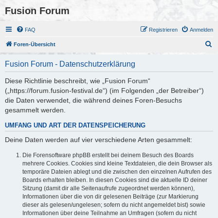
Fusion Forum
FAQ
Registrieren
Anmelden
S
Foren-Übersicht
u
Fusion Forum - Datenschutzerklärung
c
h
Diese Richtlinie beschreibt, wie „Fusion Forum“
(„https://forum.fusion-festival.de“) (im Folgenden „der Betreiber“)
e
die Daten verwendet, die während deines Foren-Besuchs
gesammelt werden.
UMFANG UND ART DER DATENSPEICHERUNG
Deine Daten werden auf vier verschiedene Arten gesammelt:
Die Forensoftware phpBB erstellt bei deinem Besuch des Boards
mehrere Cookies. Cookies sind kleine Textdateien, die dein Browser als
temporäre Dateien ablegt und die zwischen den einzelnen Aufrufen des
Boards erhalten bleiben. In diesen Cookies sind die aktuelle ID deiner
Sitzung (damit dir alle Seitenaufrufe zugeordnet werden können),
Informationen über die von dir gelesenen Beiträge (zur Markierung
dieser als gelesen/ungelesen; sofern du nicht angemeldet bist) sowie
Informationen über deine Teilnahme an Umfragen (sofern du nicht