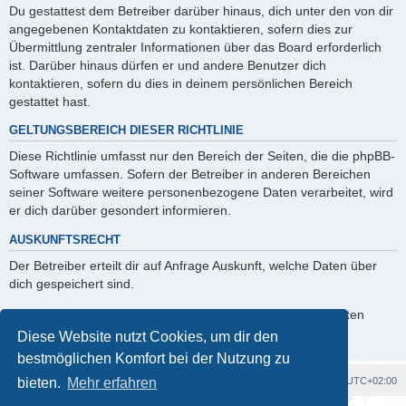
Du gestattest dem Betreiber darüber hinaus, dich unter den von dir
angegebenen Kontaktdaten zu kontaktieren, sofern dies zur
Übermittlung zentraler Informationen über das Board erforderlich
ist. Darüber hinaus dürfen er und andere Benutzer dich
kontaktieren, sofern du dies in deinem persönlichen Bereich
gestattet hast.
GELTUNGSBEREICH DIESER RICHTLINIE
Diese Richtlinie umfasst nur den Bereich der Seiten, die die phpBB-
Software umfassen. Sofern der Betreiber in anderen Bereichen
seiner Software weitere personenbezogene Daten verarbeitet, wird
er dich darüber gesondert informieren.
AUSKUNFTSRECHT
Der Betreiber erteilt dir auf Anfrage Auskunft, welche Daten über
dich gespeichert sind.
Du kannst jederzeit die Löschung bzw. Sperrung deiner Daten
verlangen. Kontaktiere hierzu bitte den Betreiber.
Diese Website nutzt Cookies, um dir den
bestmöglichen Komfort bei der Nutzung zu
Foren-Übersicht
Alle Cookies löschen
Alle Zeiten sind
UTC+02:00
bieten.
Mehr erfahren