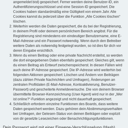
angemeldet bist) gespeichert. Ferner werden deine Benutzer-ID, ein
Authentifizierungsschlüssel und eine Session-ID gespeichert. Die
Cookies haben standardmäßig eine Gültigkeit von einem Jahr. Alle
Cookies kannst du jederzeit über die Funktion „Alle Cookies löschen“
löschen.
Weiterhin werden die Daten gespeichert, die du bei der Registrierung,
in deinem Profil oder deinem persönlichem Bereich angibst. Für die
Registrierung sind mindestens ein eindeutiger Benutzername, eine E-
Mail-Adresse und ein Passwort notwendig. Wenn durch den Betreiber
weitere Daten als notwendig festgelegt wurden, so ist dies für dich vor
deren Eingabe ersichtlich.
Wenn du einen Beitrag oder eine private Nachricht erstellst, so werden
die dort eingegebenen Daten ebenfalls gespeichert. Gleiches gilt, wenn
du einen Beitrag als Entwurf zwischenspeicherst. In diesen Fällen wird
auch deine IP-Adresse gespeichert. Die IP-Adresse wird weiterhin bei
folgenden Aktionen gespeichert: Löschen und Ändern von Beiträgen
(dazu zählen Private Nachrichten und Umfragen), Änderungen an
zentralen Profildaten (E-Mail-Adresse, Kontoaktivierung, Benutzer-
Passwort) und gescheiterte Anmeldeversuche. Die von deinem Browser
übermittelte Browser-Kennzeichnung (User Agent) wird nur in der „Wer
ist online?“-Funktion angezeigt und nicht dauerhaft gespeichert.
Schließlich erfordern einzelne Funktionen des Boards, dass weitere
Daten gespeichert werden. Dazu gehören dein Abstimmungsverhalten
bei Umfragen, der Gelesen-Status von deinen Beiträgen oder explizit
von dir gesetzte Lesezeichen oder Benachrichtigungsfunktionen.
Dein Passwort wird mit einer Einwege-Verschlüsselung (Hash)