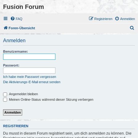
Fusion Forum
FAQ
Registrieren
Anmelden
S
Foren-Übersicht
u
Anmelden
c
h
Benutzername:
e
Passwort:
Ich habe mein Passwort vergessen
Die Aktivierungs-E-Mail erneut senden
Angemeldet bleiben
Meinen Online-Status während dieser Sitzung verbergen
REGISTRIEREN
Du musst in diesem Forum registriert sein, um dich anmelden zu können. Die