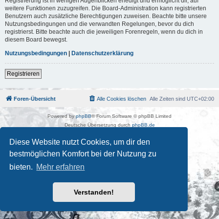
Registrierung ist in wenigen Augenblicken erledigt und ermöglicht dir, auf
weitere Funktionen zuzugreifen. Die Board-Administration kann registrierten
Benutzern auch zusätzliche Berechtigungen zuweisen. Beachte bitte unsere
Nutzungsbedingungen und die verwandten Regelungen, bevor du dich
registrierst. Bitte beachte auch die jeweiligen Forenregeln, wenn du dich in
diesem Board bewegst.
Nutzungsbedingungen
|
Datenschutzerklärung
Registrieren
Foren-Übersicht
Alle Cookies löschen
Alle Zeiten sind
UTC+02:00
Powered by
phpBB
® Forum Software © phpBB Limited
Deutsche Übersetzung durch
phpBB.de
Kulturkosmos Müritz e.V
|
Fusion Festival
|
Mastodon
|
Diese Website nutzt Cookies, um dir den
Datenschutz
|
Nutzungsbedingungen
bestmöglichen Komfort bei der Nutzung zu
bieten.
Mehr erfahren
Verstanden!