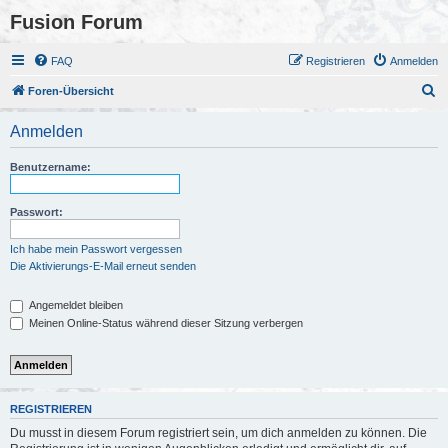
Fusion Forum
FAQ
Registrieren
Anmelden
S
Foren-Übersicht
u
Anmelden
c
h
Benutzername:
e
Passwort:
Ich habe mein Passwort vergessen
Die Aktivierungs-E-Mail erneut senden
Angemeldet bleiben
Meinen Online-Status während dieser Sitzung verbergen
REGISTRIEREN
Du musst in diesem Forum registriert sein, um dich anmelden zu können. Die