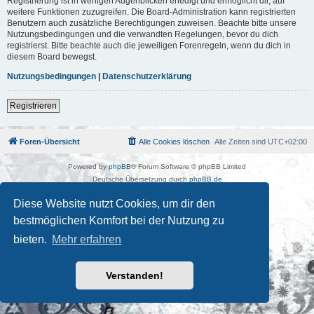
Registrierung ist in wenigen Augenblicken erledigt und ermöglicht dir, auf
weitere Funktionen zuzugreifen. Die Board-Administration kann registrierten
Benutzern auch zusätzliche Berechtigungen zuweisen. Beachte bitte unsere
Nutzungsbedingungen und die verwandten Regelungen, bevor du dich
registrierst. Bitte beachte auch die jeweiligen Forenregeln, wenn du dich in
diesem Board bewegst.
Nutzungsbedingungen
|
Datenschutzerklärung
Registrieren
Foren-Übersicht
Alle Cookies löschen
Alle Zeiten sind
UTC+02:00
Powered by
phpBB
® Forum Software © phpBB Limited
Deutsche Übersetzung durch
phpBB.de
Kulturkosmos Müritz e.V
|
Fusion Festival
|
Mastodon
|
Diese Website nutzt Cookies, um dir den
Datenschutz
|
Nutzungsbedingungen
bestmöglichen Komfort bei der Nutzung zu
bieten.
Mehr erfahren
Verstanden!