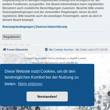
Registrierung ist in wenigen Augenblicken erledigt und ermöglicht dir, auf
weitere Funktionen zuzugreifen. Die Board-Administration kann registrierten
Benutzern auch zusätzliche Berechtigungen zuweisen. Beachte bitte unsere
Nutzungsbedingungen und die verwandten Regelungen, bevor du dich
registrierst. Bitte beachte auch die jeweiligen Forenregeln, wenn du dich in
diesem Board bewegst.
Nutzungsbedingungen
|
Datenschutzerklärung
Registrieren
Foren-Übersicht
Alle Cookies löschen
Alle Zeiten sind
UTC+02:00
Powered by
phpBB
® Forum Software © phpBB Limited
Deutsche Übersetzung durch
phpBB.de
Kulturkosmos Müritz e.V
|
Fusion Festival
|
Mastodon
|
Diese Website nutzt Cookies, um dir den
Datenschutz
|
Nutzungsbedingungen
bestmöglichen Komfort bei der Nutzung zu
bieten.
Mehr erfahren
Verstanden!