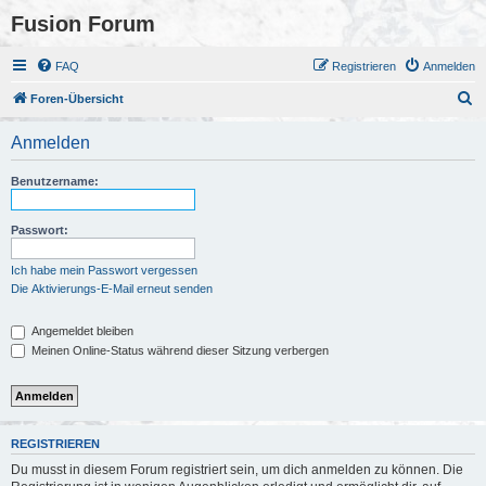
Fusion Forum
FAQ
Registrieren
Anmelden
S
Foren-Übersicht
u
Anmelden
c
h
Benutzername:
e
Passwort:
Ich habe mein Passwort vergessen
Die Aktivierungs-E-Mail erneut senden
Angemeldet bleiben
Meinen Online-Status während dieser Sitzung verbergen
REGISTRIEREN
Du musst in diesem Forum registriert sein, um dich anmelden zu können. Die