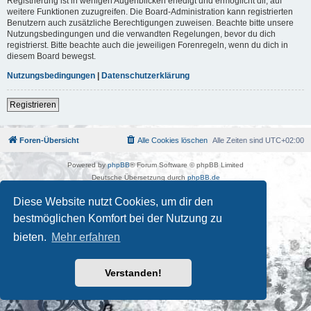
Registrierung ist in wenigen Augenblicken erledigt und ermöglicht dir, auf
weitere Funktionen zuzugreifen. Die Board-Administration kann registrierten
Benutzern auch zusätzliche Berechtigungen zuweisen. Beachte bitte unsere
Nutzungsbedingungen und die verwandten Regelungen, bevor du dich
registrierst. Bitte beachte auch die jeweiligen Forenregeln, wenn du dich in
diesem Board bewegst.
Nutzungsbedingungen
|
Datenschutzerklärung
Registrieren
Foren-Übersicht
Alle Cookies löschen
Alle Zeiten sind
UTC+02:00
Powered by
phpBB
® Forum Software © phpBB Limited
Deutsche Übersetzung durch
phpBB.de
Kulturkosmos Müritz e.V
|
Fusion Festival
|
Mastodon
|
Diese Website nutzt Cookies, um dir den
Datenschutz
|
Nutzungsbedingungen
bestmöglichen Komfort bei der Nutzung zu
bieten.
Mehr erfahren
Verstanden!