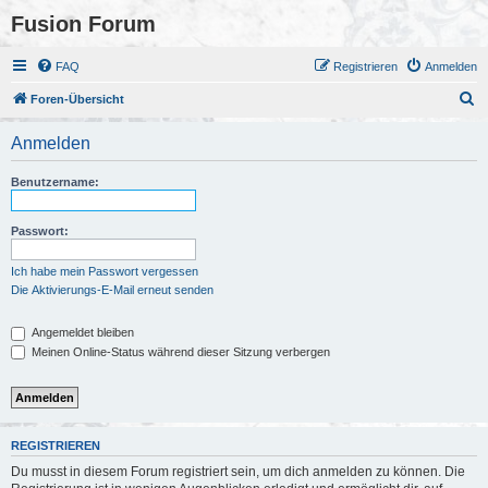
Fusion Forum
FAQ
Registrieren
Anmelden
S
Foren-Übersicht
u
Anmelden
c
h
Benutzername:
e
Passwort:
Ich habe mein Passwort vergessen
Die Aktivierungs-E-Mail erneut senden
Angemeldet bleiben
Meinen Online-Status während dieser Sitzung verbergen
REGISTRIEREN
Du musst in diesem Forum registriert sein, um dich anmelden zu können. Die