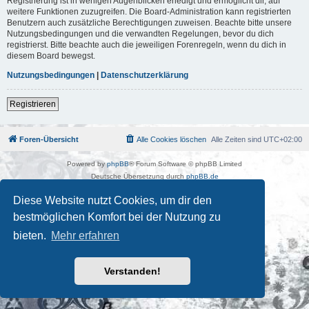
Registrierung ist in wenigen Augenblicken erledigt und ermöglicht dir, auf
weitere Funktionen zuzugreifen. Die Board-Administration kann registrierten
Benutzern auch zusätzliche Berechtigungen zuweisen. Beachte bitte unsere
Nutzungsbedingungen und die verwandten Regelungen, bevor du dich
registrierst. Bitte beachte auch die jeweiligen Forenregeln, wenn du dich in
diesem Board bewegst.
Nutzungsbedingungen
|
Datenschutzerklärung
Registrieren
Foren-Übersicht
Alle Cookies löschen
Alle Zeiten sind
UTC+02:00
Powered by
phpBB
® Forum Software © phpBB Limited
Deutsche Übersetzung durch
phpBB.de
Kulturkosmos Müritz e.V
|
Fusion Festival
|
Mastodon
|
Diese Website nutzt Cookies, um dir den
Datenschutz
|
Nutzungsbedingungen
bestmöglichen Komfort bei der Nutzung zu
bieten.
Mehr erfahren
Verstanden!