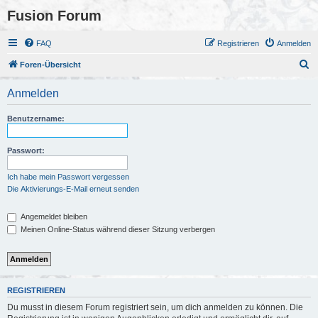
Fusion Forum
FAQ
Registrieren
Anmelden
S
Foren-Übersicht
u
Anmelden
c
h
Benutzername:
e
Passwort:
Ich habe mein Passwort vergessen
Die Aktivierungs-E-Mail erneut senden
Angemeldet bleiben
Meinen Online-Status während dieser Sitzung verbergen
REGISTRIEREN
Du musst in diesem Forum registriert sein, um dich anmelden zu können. Die