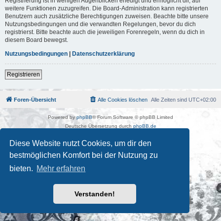
Registrierung ist in wenigen Augenblicken erledigt und ermöglicht dir, auf
weitere Funktionen zuzugreifen. Die Board-Administration kann registrierten
Benutzern auch zusätzliche Berechtigungen zuweisen. Beachte bitte unsere
Nutzungsbedingungen und die verwandten Regelungen, bevor du dich
registrierst. Bitte beachte auch die jeweiligen Forenregeln, wenn du dich in
diesem Board bewegst.
Nutzungsbedingungen
|
Datenschutzerklärung
Registrieren
Foren-Übersicht
Alle Cookies löschen
Alle Zeiten sind
UTC+02:00
Powered by
phpBB
® Forum Software © phpBB Limited
Deutsche Übersetzung durch
phpBB.de
Kulturkosmos Müritz e.V
|
Fusion Festival
|
Mastodon
|
Diese Website nutzt Cookies, um dir den
Datenschutz
|
Nutzungsbedingungen
bestmöglichen Komfort bei der Nutzung zu
bieten.
Mehr erfahren
Verstanden!