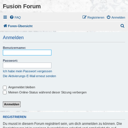
Fusion Forum
FAQ
Registrieren
Anmelden
S
Foren-Übersicht
u
Anmelden
c
h
Benutzername:
e
Passwort:
Ich habe mein Passwort vergessen
Die Aktivierungs-E-Mail erneut senden
Angemeldet bleiben
Meinen Online-Status während dieser Sitzung verbergen
REGISTRIEREN
Du musst in diesem Forum registriert sein, um dich anmelden zu können. Die