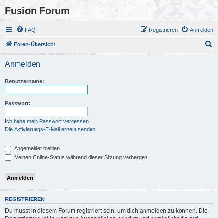
Fusion Forum
FAQ
Registrieren
Anmelden
S
Foren-Übersicht
u
Anmelden
c
h
Benutzername:
e
Passwort:
Ich habe mein Passwort vergessen
Die Aktivierungs-E-Mail erneut senden
Angemeldet bleiben
Meinen Online-Status während dieser Sitzung verbergen
REGISTRIEREN
Du musst in diesem Forum registriert sein, um dich anmelden zu können. Die