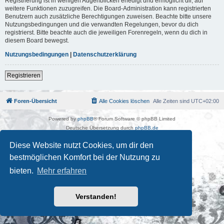
Registrierung ist in wenigen Augenblicken erledigt und ermöglicht dir, auf
weitere Funktionen zuzugreifen. Die Board-Administration kann registrierten
Benutzern auch zusätzliche Berechtigungen zuweisen. Beachte bitte unsere
Nutzungsbedingungen und die verwandten Regelungen, bevor du dich
registrierst. Bitte beachte auch die jeweiligen Forenregeln, wenn du dich in
diesem Board bewegst.
Nutzungsbedingungen
|
Datenschutzerklärung
Registrieren
Foren-Übersicht
Alle Cookies löschen
Alle Zeiten sind
UTC+02:00
Powered by
phpBB
® Forum Software © phpBB Limited
Deutsche Übersetzung durch
phpBB.de
Kulturkosmos Müritz e.V
|
Fusion Festival
|
Mastodon
|
Diese Website nutzt Cookies, um dir den
Datenschutz
|
Nutzungsbedingungen
bestmöglichen Komfort bei der Nutzung zu
bieten.
Mehr erfahren
Verstanden!