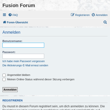
Fusion Forum
FAQ
Registrieren
Anmelden
S
Foren-Übersicht
u
Anmelden
c
h
Benutzername:
e
Passwort:
Ich habe mein Passwort vergessen
Die Aktivierungs-E-Mail erneut senden
Angemeldet bleiben
Meinen Online-Status während dieser Sitzung verbergen
REGISTRIEREN
Du musst in diesem Forum registriert sein, um dich anmelden zu können. Die