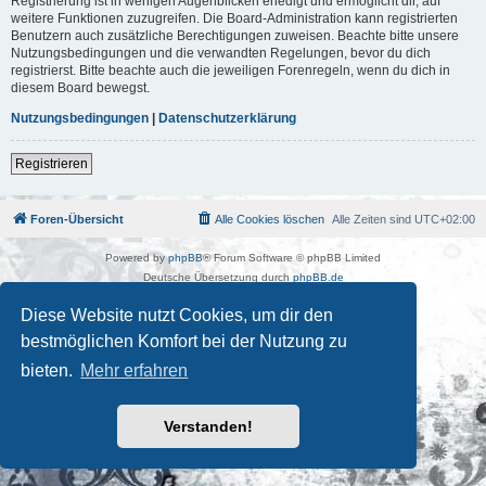
Registrierung ist in wenigen Augenblicken erledigt und ermöglicht dir, auf
weitere Funktionen zuzugreifen. Die Board-Administration kann registrierten
Benutzern auch zusätzliche Berechtigungen zuweisen. Beachte bitte unsere
Nutzungsbedingungen und die verwandten Regelungen, bevor du dich
registrierst. Bitte beachte auch die jeweiligen Forenregeln, wenn du dich in
diesem Board bewegst.
Nutzungsbedingungen
|
Datenschutzerklärung
Registrieren
Foren-Übersicht
Alle Cookies löschen
Alle Zeiten sind
UTC+02:00
Powered by
phpBB
® Forum Software © phpBB Limited
Deutsche Übersetzung durch
phpBB.de
Kulturkosmos Müritz e.V
|
Fusion Festival
|
Mastodon
|
Diese Website nutzt Cookies, um dir den
Datenschutz
|
Nutzungsbedingungen
bestmöglichen Komfort bei der Nutzung zu
bieten.
Mehr erfahren
Verstanden!