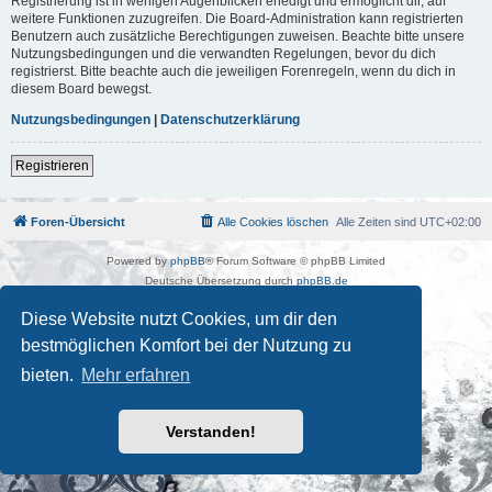
Registrierung ist in wenigen Augenblicken erledigt und ermöglicht dir, auf
weitere Funktionen zuzugreifen. Die Board-Administration kann registrierten
Benutzern auch zusätzliche Berechtigungen zuweisen. Beachte bitte unsere
Nutzungsbedingungen und die verwandten Regelungen, bevor du dich
registrierst. Bitte beachte auch die jeweiligen Forenregeln, wenn du dich in
diesem Board bewegst.
Nutzungsbedingungen
|
Datenschutzerklärung
Registrieren
Foren-Übersicht
Alle Cookies löschen
Alle Zeiten sind
UTC+02:00
Powered by
phpBB
® Forum Software © phpBB Limited
Deutsche Übersetzung durch
phpBB.de
Kulturkosmos Müritz e.V
|
Fusion Festival
|
Mastodon
|
Diese Website nutzt Cookies, um dir den
Datenschutz
|
Nutzungsbedingungen
bestmöglichen Komfort bei der Nutzung zu
bieten.
Mehr erfahren
Verstanden!