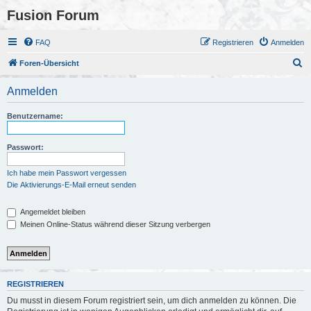
Fusion Forum
FAQ
Registrieren
Anmelden
S
Foren-Übersicht
u
Anmelden
c
h
Benutzername:
e
Passwort:
Ich habe mein Passwort vergessen
Die Aktivierungs-E-Mail erneut senden
Angemeldet bleiben
Meinen Online-Status während dieser Sitzung verbergen
REGISTRIEREN
Du musst in diesem Forum registriert sein, um dich anmelden zu können. Die