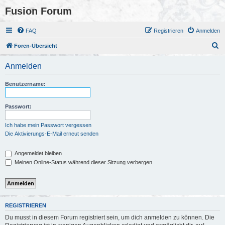
Fusion Forum
FAQ
Registrieren
Anmelden
S
Foren-Übersicht
u
Anmelden
c
h
Benutzername:
e
Passwort:
Ich habe mein Passwort vergessen
Die Aktivierungs-E-Mail erneut senden
Angemeldet bleiben
Meinen Online-Status während dieser Sitzung verbergen
REGISTRIEREN
Du musst in diesem Forum registriert sein, um dich anmelden zu können. Die