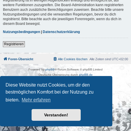
Registrierung ist in wenigen Augenblicken erledigt und ermöglicht dir, auf
weitere Funktionen zuzugreifen. Die Board-Administration kann registrierten
Benutzern auch zusätzliche Berechtigungen zuweisen. Beachte bitte unsere
Nutzungsbedingungen und die verwandten Regelungen, bevor du dich
registrierst. Bitte beachte auch die jeweiligen Forenregeln, wenn du dich in
diesem Board bewegst.
Nutzungsbedingungen
|
Datenschutzerklärung
Registrieren
Foren-Übersicht
Alle Cookies löschen
Alle Zeiten sind
UTC+02:00
Powered by
phpBB
® Forum Software © phpBB Limited
Deutsche Übersetzung durch
phpBB.de
Kulturkosmos Müritz e.V
|
Fusion Festival
|
Mastodon
|
Diese Website nutzt Cookies, um dir den
Datenschutz
|
Nutzungsbedingungen
bestmöglichen Komfort bei der Nutzung zu
bieten.
Mehr erfahren
Verstanden!