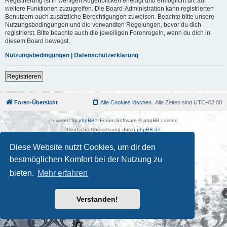
Registrierung ist in wenigen Augenblicken erledigt und ermöglicht dir, auf
weitere Funktionen zuzugreifen. Die Board-Administration kann registrierten
Benutzern auch zusätzliche Berechtigungen zuweisen. Beachte bitte unsere
Nutzungsbedingungen und die verwandten Regelungen, bevor du dich
registrierst. Bitte beachte auch die jeweiligen Forenregeln, wenn du dich in
diesem Board bewegst.
Nutzungsbedingungen
|
Datenschutzerklärung
Registrieren
Foren-Übersicht
Alle Cookies löschen
Alle Zeiten sind
UTC+02:00
Powered by
phpBB
® Forum Software © phpBB Limited
Deutsche Übersetzung durch
phpBB.de
Kulturkosmos Müritz e.V
|
Fusion Festival
|
Mastodon
|
Diese Website nutzt Cookies, um dir den
Datenschutz
|
Nutzungsbedingungen
bestmöglichen Komfort bei der Nutzung zu
bieten.
Mehr erfahren
Verstanden!