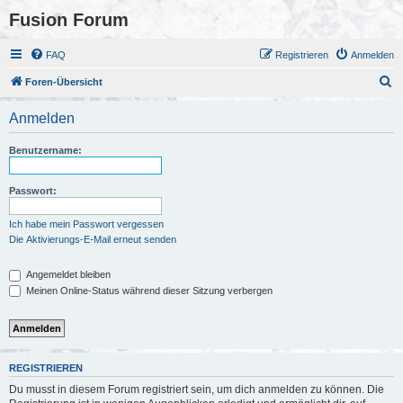
Fusion Forum
FAQ
Registrieren
Anmelden
S
Foren-Übersicht
u
Anmelden
c
h
Benutzername:
e
Passwort:
Ich habe mein Passwort vergessen
Die Aktivierungs-E-Mail erneut senden
Angemeldet bleiben
Meinen Online-Status während dieser Sitzung verbergen
REGISTRIEREN
Du musst in diesem Forum registriert sein, um dich anmelden zu können. Die