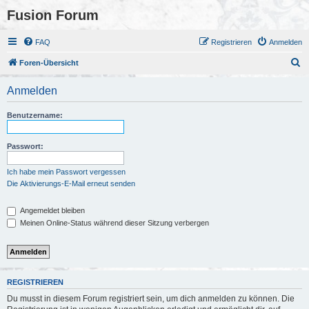
Fusion Forum
FAQ
Registrieren
Anmelden
S
Foren-Übersicht
u
Anmelden
c
h
Benutzername:
e
Passwort:
Ich habe mein Passwort vergessen
Die Aktivierungs-E-Mail erneut senden
Angemeldet bleiben
Meinen Online-Status während dieser Sitzung verbergen
REGISTRIEREN
Du musst in diesem Forum registriert sein, um dich anmelden zu können. Die