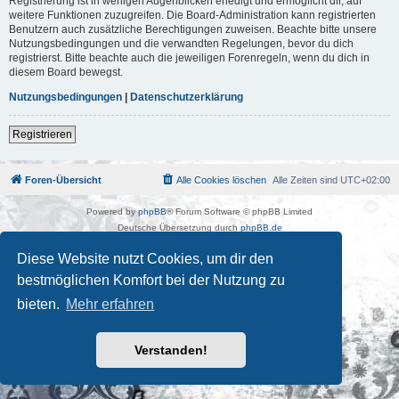
Registrierung ist in wenigen Augenblicken erledigt und ermöglicht dir, auf
weitere Funktionen zuzugreifen. Die Board-Administration kann registrierten
Benutzern auch zusätzliche Berechtigungen zuweisen. Beachte bitte unsere
Nutzungsbedingungen und die verwandten Regelungen, bevor du dich
registrierst. Bitte beachte auch die jeweiligen Forenregeln, wenn du dich in
diesem Board bewegst.
Nutzungsbedingungen
|
Datenschutzerklärung
Registrieren
Foren-Übersicht
Alle Cookies löschen
Alle Zeiten sind
UTC+02:00
Powered by
phpBB
® Forum Software © phpBB Limited
Deutsche Übersetzung durch
phpBB.de
Kulturkosmos Müritz e.V
|
Fusion Festival
|
Mastodon
|
Diese Website nutzt Cookies, um dir den
Datenschutz
|
Nutzungsbedingungen
bestmöglichen Komfort bei der Nutzung zu
bieten.
Mehr erfahren
Verstanden!