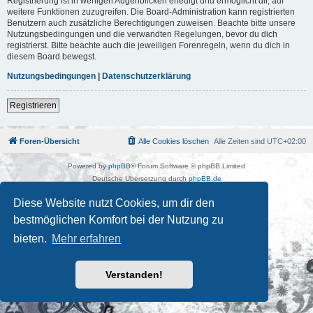
Registrierung ist in wenigen Augenblicken erledigt und ermöglicht dir, auf
weitere Funktionen zuzugreifen. Die Board-Administration kann registrierten
Benutzern auch zusätzliche Berechtigungen zuweisen. Beachte bitte unsere
Nutzungsbedingungen und die verwandten Regelungen, bevor du dich
registrierst. Bitte beachte auch die jeweiligen Forenregeln, wenn du dich in
diesem Board bewegst.
Nutzungsbedingungen
|
Datenschutzerklärung
Registrieren
Foren-Übersicht
Alle Cookies löschen
Alle Zeiten sind
UTC+02:00
Powered by
phpBB
® Forum Software © phpBB Limited
Deutsche Übersetzung durch
phpBB.de
Kulturkosmos Müritz e.V
|
Fusion Festival
|
Mastodon
|
Diese Website nutzt Cookies, um dir den
Datenschutz
|
Nutzungsbedingungen
bestmöglichen Komfort bei der Nutzung zu
bieten.
Mehr erfahren
Verstanden!