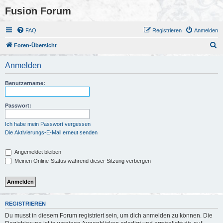
Fusion Forum
FAQ
Registrieren
Anmelden
S
Foren-Übersicht
u
Anmelden
c
h
Benutzername:
e
Passwort:
Ich habe mein Passwort vergessen
Die Aktivierungs-E-Mail erneut senden
Angemeldet bleiben
Meinen Online-Status während dieser Sitzung verbergen
REGISTRIEREN
Du musst in diesem Forum registriert sein, um dich anmelden zu können. Die