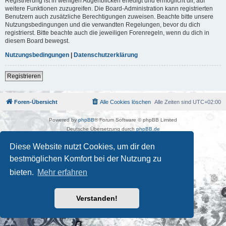
Registrierung ist in wenigen Augenblicken erledigt und ermöglicht dir, auf
weitere Funktionen zuzugreifen. Die Board-Administration kann registrierten
Benutzern auch zusätzliche Berechtigungen zuweisen. Beachte bitte unsere
Nutzungsbedingungen und die verwandten Regelungen, bevor du dich
registrierst. Bitte beachte auch die jeweiligen Forenregeln, wenn du dich in
diesem Board bewegst.
Nutzungsbedingungen
|
Datenschutzerklärung
Registrieren
Foren-Übersicht
Alle Cookies löschen
Alle Zeiten sind
UTC+02:00
Powered by
phpBB
® Forum Software © phpBB Limited
Deutsche Übersetzung durch
phpBB.de
Kulturkosmos Müritz e.V
|
Fusion Festival
|
Mastodon
|
Diese Website nutzt Cookies, um dir den
Datenschutz
|
Nutzungsbedingungen
bestmöglichen Komfort bei der Nutzung zu
bieten.
Mehr erfahren
Verstanden!