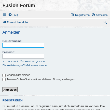
Fusion Forum
FAQ
Registrieren
Anmelden
S
Foren-Übersicht
u
Anmelden
c
h
Benutzername:
e
Passwort:
Ich habe mein Passwort vergessen
Die Aktivierungs-E-Mail erneut senden
Angemeldet bleiben
Meinen Online-Status während dieser Sitzung verbergen
REGISTRIEREN
Du musst in diesem Forum registriert sein, um dich anmelden zu können. Die