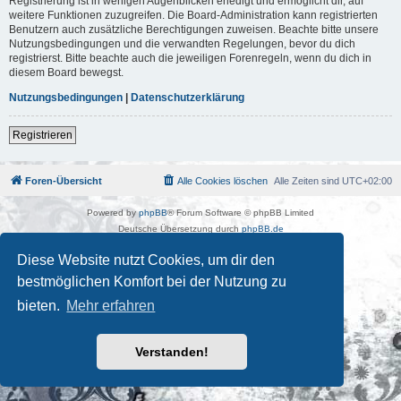
Registrierung ist in wenigen Augenblicken erledigt und ermöglicht dir, auf
weitere Funktionen zuzugreifen. Die Board-Administration kann registrierten
Benutzern auch zusätzliche Berechtigungen zuweisen. Beachte bitte unsere
Nutzungsbedingungen und die verwandten Regelungen, bevor du dich
registrierst. Bitte beachte auch die jeweiligen Forenregeln, wenn du dich in
diesem Board bewegst.
Nutzungsbedingungen
|
Datenschutzerklärung
Registrieren
Foren-Übersicht
Alle Cookies löschen
Alle Zeiten sind
UTC+02:00
Powered by
phpBB
® Forum Software © phpBB Limited
Deutsche Übersetzung durch
phpBB.de
Kulturkosmos Müritz e.V
|
Fusion Festival
|
Mastodon
|
Diese Website nutzt Cookies, um dir den
Datenschutz
|
Nutzungsbedingungen
bestmöglichen Komfort bei der Nutzung zu
bieten.
Mehr erfahren
Verstanden!