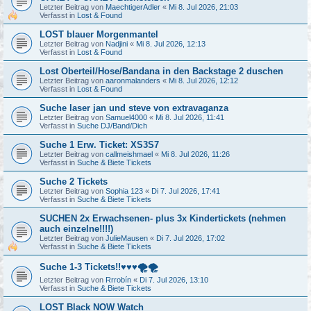
Letzter Beitrag von
MaechtigerAdler
«
Mi 8. Jul 2026, 21:03
Verfasst in
Lost & Found
LOST blauer Morgenmantel
Letzter Beitrag von
Nadjini
«
Mi 8. Jul 2026, 12:13
Verfasst in
Lost & Found
Lost Oberteil/Hose/Bandana in den Backstage 2 duschen
Letzter Beitrag von
aaronmalanders
«
Mi 8. Jul 2026, 12:12
Verfasst in
Lost & Found
Suche laser jan und steve von extravaganza
Letzter Beitrag von
Samuel4000
«
Mi 8. Jul 2026, 11:41
Verfasst in
Suche DJ/Band/Dich
Suche 1 Erw. Ticket: XS3S7
Letzter Beitrag von
callmeishmael
«
Mi 8. Jul 2026, 11:26
Verfasst in
Suche & Biete Tickets
Suche 2 Tickets
Letzter Beitrag von
Sophia 123
«
Di 7. Jul 2026, 17:41
Verfasst in
Suche & Biete Tickets
SUCHEN 2x Erwachsenen- plus 3x Kindertickets (nehmen
auch einzelne!!!!)
Letzter Beitrag von
JulieMausen
«
Di 7. Jul 2026, 17:02
Verfasst in
Suche & Biete Tickets
Suche 1-3 Tickets!!♥️♥️♥️🌪️🌪️
Letzter Beitrag von
Rrrobín
«
Di 7. Jul 2026, 13:10
Verfasst in
Suche & Biete Tickets
LOST Black NOW Watch