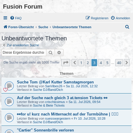
Fusion Forum
FAQ
Registrieren
Anmelden
S
Foren-Übersicht
Suche
Unbeantwortete Themen
u
Unbeantwortete Themen
c
Zur erweiterten Suche
h
Suche
Erweiterte Suche
e
Seite
3
von
40
1
2
3
4
5
40
Vorherige
N
Die Suche ergab mehr als 1000 Treffer
…
Themen
Suche Tom @Karl Kutter Samstagmorgen
Letzter Beitrag von
SanVibes26
«
Sa 11. Jul 2026, 12:32
Verfasst in
Suche DJ/Band/Dich
Auf der Suche nach gleich 3 at.tension Tickets 👀
Letzter Beitrag von
crischissimus
«
Sa 11. Jul 2026, 09:54
Verfasst in
Suche & Biete Tickets
👀for u! kurz nach Mitternacht auf der Turmbühne | 👯🏻‍♂️
Letzter Beitrag von
suesswargestern
«
Fr 10. Jul 2026, 10:28
Verfasst in
Suche DJ/Band/Dich
"Cartier" Sonnenbrille verloren