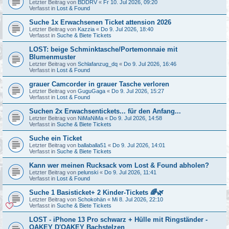
Letzter Beitrag von
BDDRV
«
Fr 10. Jul 2026, 09:20
Verfasst in
Lost & Found
Suche 1x Erwachsenen Ticket attension 2026
Letzter Beitrag von
Kazzia
«
Do 9. Jul 2026, 18:40
Verfasst in
Suche & Biete Tickets
LOST: beige Schminktasche/Portemonnaie mit
Blumenmuster
Letzter Beitrag von
Schlafanzug_dq
«
Do 9. Jul 2026, 16:46
Verfasst in
Lost & Found
grauer Camcorder in grauer Tasche verloren
Letzter Beitrag von
GuguGaga
«
Do 9. Jul 2026, 15:27
Verfasst in
Lost & Found
Suchen 2x Erwachsentickets... für den Anfang...
Letzter Beitrag von
NiMaNiMa
«
Do 9. Jul 2026, 14:58
Verfasst in
Suche & Biete Tickets
Suche ein Ticket
Letzter Beitrag von
ballaballa51
«
Do 9. Jul 2026, 14:01
Verfasst in
Suche & Biete Tickets
Kann wer meinen Rucksack vom Lost & Found abholen?
Letzter Beitrag von
pelunski
«
Do 9. Jul 2026, 11:41
Verfasst in
Lost & Found
Suche 1 Basisticket+ 2 Kinder-Tickets 🌈🌿
Letzter Beitrag von
Schokohän
«
Mi 8. Jul 2026, 22:10
Verfasst in
Suche & Biete Tickets
LOST - iPhone 13 Pro schwarz + Hülle mit Ringständer -
OAKEY D'OAKEY Bachstelzen