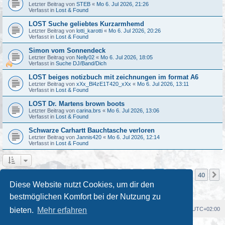
Letzter Beitrag von
STEB
«
Mo 6. Jul 2026, 21:26
Verfasst in
Lost & Found
LOST Suche geliebtes Kurzarmhemd
Letzter Beitrag von
lotti_karotti
«
Mo 6. Jul 2026, 20:26
Verfasst in
Lost & Found
Simon vom Sonnendeck
Letzter Beitrag von
Nelly02
«
Mo 6. Jul 2026, 18:05
Verfasst in
Suche DJ/Band/Dich
LOST beiges notizbuch mit zeichnungen im format A6
Letzter Beitrag von
xXx_Bl4zE1T420_xXx
«
Mo 6. Jul 2026, 13:11
Verfasst in
Lost & Found
LOST Dr. Martens brown boots
Letzter Beitrag von
carina.brs
«
Mo 6. Jul 2026, 13:06
Verfasst in
Lost & Found
Schwarze Carhartt Bauchtasche verloren
Letzter Beitrag von
Jannis420
«
Mo 6. Jul 2026, 12:14
Verfasst in
Lost & Found
Seite
3
von
40
1
2
3
4
5
40
Vorherige
N
Die Suche ergab mehr als 1000 Treffer
…
Diese Website nutzt Cookies, um dir den
bestmöglichen Komfort bei der Nutzung zu
Foren-Übersicht
Alle Cookies löschen
Alle Zeiten sind
UTC+02:00
bieten.
Mehr erfahren