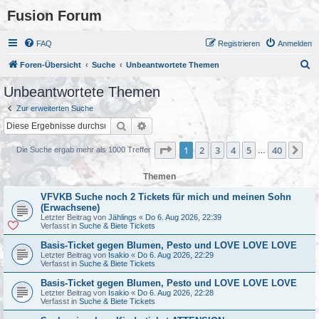
Fusion Forum
FAQ
Registrieren
Anmelden
S
Foren-Übersicht
Suche
Unbeantwortete Themen
u
Unbeantwortete Themen
c
Zur erweiterten Suche
h
Suche
Erweiterte Suche
e
Seite
1
von
40
1
2
3
4
5
40
Nä
Die Suche ergab mehr als 1000 Treffer
…
Themen
VFVKB Suche noch 2 Tickets für mich und meinen Sohn
(Erwachsene)
Letzter Beitrag von
Jählings
«
Do 6. Aug 2026, 22:39
Verfasst in
Suche & Biete Tickets
Basis-Ticket gegen Blumen, Pesto und LOVE LOVE LOVE
Letzter Beitrag von
Isakio
«
Do 6. Aug 2026, 22:29
Verfasst in
Suche & Biete Tickets
Basis-Ticket gegen Blumen, Pesto und LOVE LOVE LOVE
Letzter Beitrag von
Isakio
«
Do 6. Aug 2026, 22:28
Verfasst in
Suche & Biete Tickets