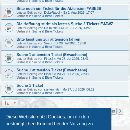
Verfasst in
Suche & Biete Tickets
Bitte noch ein Ticket für die At.tension #ABE3B
Letzter Beitrag von
DukeRaoul
«
Sa 1. Aug 2026, 17:07
Verfasst in
Suche & Biete Tickets
Die Hoffnung stirbt als letztes Suche 2 Tickets EJAWZ
Letzter Beitrag von
Da muffin
«
Di 28. Jul 2026, 13:53
Verfasst in
Suche & Biete Tickets
Bitte lasst uns zur at.tension fahren
Letzter Beitrag von
Suedi
«
Di 28. Jul 2026, 12:58
Verfasst in
Suche & Biete Tickets
Suche 1 at.tension Ticket (Erwachsene)
Letzter Beitrag von
Pinar2
«
Mo 27. Jul 2026, 23:41
Verfasst in
Suche & Biete Tickets
Suche 1 at.tension Ticket (Erwachsene)
Letzter Beitrag von
Pinar2
«
Mo 27. Jul 2026, 23:38
Verfasst in
Suche & Biete Tickets
Suche 1 Ticket
Letzter Beitrag von
steffen_vb
«
Mo 27. Jul 2026, 06:22
Verfasst in
Suche & Biete Tickets
Seite
1
von
40
1
2
3
4
5
40
Nä
Die Suche ergab mehr als 1000 Treffer
…
Diese Website nutzt Cookies, um dir den
bestmöglichen Komfort bei der Nutzung zu