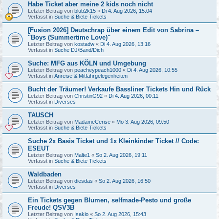
Habe Ticket aber meine 2 kids noch nicht
Letzter Beitrag von
blub2k15
«
Di 4. Aug 2026, 15:04
Verfasst in
Suche & Biete Tickets
[Fusion 2026] Deutschrap über einem Edit von Sabrina –
"Boys (Summertime Love)"
Letzter Beitrag von
kostadw
«
Di 4. Aug 2026, 13:16
Verfasst in
Suche DJ/Band/Dich
Suche: MFG aus KÖLN und Umgebung
Letzter Beitrag von
peacheypeach1000
«
Di 4. Aug 2026, 10:55
Verfasst in
Anreise & Mitfahrgelegenheiten
Bucht der Träumer! Verkaufe Bassliner Tickets Hin und Rück
Letzter Beitrag von
ChristinG92
«
Di 4. Aug 2026, 00:11
Verfasst in
Diverses
TAUSCH
Letzter Beitrag von
MadameCerise
«
Mo 3. Aug 2026, 09:50
Verfasst in
Suche & Biete Tickets
Suche 2x Basis Ticket und 1x Kleinkinder Ticket // Code:
ESEUT
Letzter Beitrag von
Malte1
«
So 2. Aug 2026, 19:11
Verfasst in
Suche & Biete Tickets
Waldbaden
Letzter Beitrag von
diesdas
«
So 2. Aug 2026, 16:50
Verfasst in
Diverses
Ein Tickets gegen Blumen, selfmade-Pesto und große
Freude! QSV3B
Letzter Beitrag von
Isakio
«
So 2. Aug 2026, 15:43