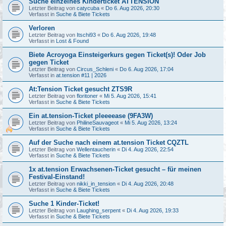
Suche einzelnes Kinderticket ATTENSION
Letzter Beitrag von
catycuba
«
Do 6. Aug 2026, 20:30
Verfasst in
Suche & Biete Tickets
Verloren
Letzter Beitrag von
Itschi93
«
Do 6. Aug 2026, 19:48
Verfasst in
Lost & Found
Biete Acroyoga Einsteigerkurs gegen Ticket(s)! Oder Job
gegen Ticket
Letzter Beitrag von
Circus_Schleni
«
Do 6. Aug 2026, 17:04
Verfasst in
at.tension #11 | 2026
At:Tension Ticket gesucht ZTS9R
Letzter Beitrag von
floritoner
«
Mi 5. Aug 2026, 15:41
Verfasst in
Suche & Biete Tickets
Ein at.tension-Ticket pleeeease (9FA3W)
Letzter Beitrag von
PhilineSauvageot
«
Mi 5. Aug 2026, 13:24
Verfasst in
Suche & Biete Tickets
Auf der Suche nach einem at.tension Ticket CQZTL
Letzter Beitrag von
Wellentaucherin
«
Di 4. Aug 2026, 22:54
Verfasst in
Suche & Biete Tickets
1x at.tension Erwachsenen-Ticket gesucht – für meinen
Festival-Einstand!
Letzter Beitrag von
nikki_in_tension
«
Di 4. Aug 2026, 20:48
Verfasst in
Suche & Biete Tickets
Suche 1 Kinder-Ticket!
Letzter Beitrag von
Laughing_serpent
«
Di 4. Aug 2026, 19:33
Verfasst in
Suche & Biete Tickets