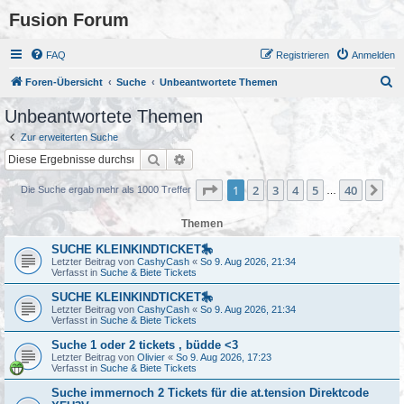
Fusion Forum
FAQ
Registrieren
Anmelden
S
Foren-Übersicht
Suche
Unbeantwortete Themen
u
Unbeantwortete Themen
c
Zur erweiterten Suche
h
Suche
Erweiterte Suche
e
Seite
1
von
40
1
2
3
4
5
40
Nä
Die Suche ergab mehr als 1000 Treffer
…
Themen
SUCHE KLEINKINDTICKET🎠
Letzter Beitrag von
CashyCash
«
So 9. Aug 2026, 21:34
Verfasst in
Suche & Biete Tickets
SUCHE KLEINKINDTICKET🎠
Letzter Beitrag von
CashyCash
«
So 9. Aug 2026, 21:34
Verfasst in
Suche & Biete Tickets
Suche 1 oder 2 tickets , büdde <3
Letzter Beitrag von
Olivier
«
So 9. Aug 2026, 17:23
Verfasst in
Suche & Biete Tickets
Suche immernoch 2 Tickets für die at.tension Direktcode