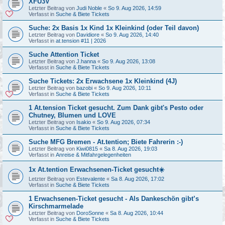
XFU3V
Letzter Beitrag von
Judi Noble
«
So 9. Aug 2026, 14:59
Verfasst in
Suche & Biete Tickets
Suche: 2x Basis 1x Kind 1x Kleinkind (oder Teil davon)
Letzter Beitrag von
Davidiore
«
So 9. Aug 2026, 14:40
Verfasst in
at.tension #11 | 2026
Suche Attention Ticket
Letzter Beitrag von
J.hanna
«
So 9. Aug 2026, 13:08
Verfasst in
Suche & Biete Tickets
Suche Tickets: 2x Erwachsene 1x Kleinkind (4J)
Letzter Beitrag von
bazobi
«
So 9. Aug 2026, 10:11
Verfasst in
Suche & Biete Tickets
1 At.tension Ticket gesucht. Zum Dank gibt's Pesto oder
Chutney, Blumen und LOVE
Letzter Beitrag von
Isakio
«
So 9. Aug 2026, 07:34
Verfasst in
Suche & Biete Tickets
Suche MFG Bremen - At.tention; Biete Fahrerin :-)
Letzter Beitrag von
Kiwi0815
«
Sa 8. Aug 2026, 19:03
Verfasst in
Anreise & Mitfahrgelegenheiten
1x At.tention Erwachsenen-Ticket gesucht☀️
Letzter Beitrag von
Estevalente
«
Sa 8. Aug 2026, 17:02
Verfasst in
Suche & Biete Tickets
1 Erwachsenen-Ticket gesucht - Als Dankeschön gibt’s
Kirschmarmelade
Letzter Beitrag von
DoroSonne
«
Sa 8. Aug 2026, 10:44
Verfasst in
Suche & Biete Tickets