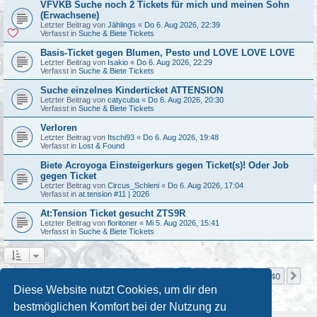
VFVKB Suche noch 2 Tickets für mich und meinen Sohn
(Erwachsene)
Letzter Beitrag von
Jählings
«
Do 6. Aug 2026, 22:39
Verfasst in
Suche & Biete Tickets
Basis-Ticket gegen Blumen, Pesto und LOVE LOVE LOVE
Letzter Beitrag von
Isakio
«
Do 6. Aug 2026, 22:29
Verfasst in
Suche & Biete Tickets
Suche einzelnes Kinderticket ATTENSION
Letzter Beitrag von
catycuba
«
Do 6. Aug 2026, 20:30
Verfasst in
Suche & Biete Tickets
Verloren
Letzter Beitrag von
Itschi93
«
Do 6. Aug 2026, 19:48
Verfasst in
Lost & Found
Biete Acroyoga Einsteigerkurs gegen Ticket(s)! Oder Job
gegen Ticket
Letzter Beitrag von
Circus_Schleni
«
Do 6. Aug 2026, 17:04
Verfasst in
at.tension #11 | 2026
At:Tension Ticket gesucht ZTS9R
Letzter Beitrag von
floritoner
«
Mi 5. Aug 2026, 15:41
Verfasst in
Suche & Biete Tickets
Seite
1
von
40
1
2
3
4
5
40
Nä
Die Suche ergab mehr als 1000 Treffer
…
Diese Website nutzt Cookies, um dir den
bestmöglichen Komfort bei der Nutzung zu