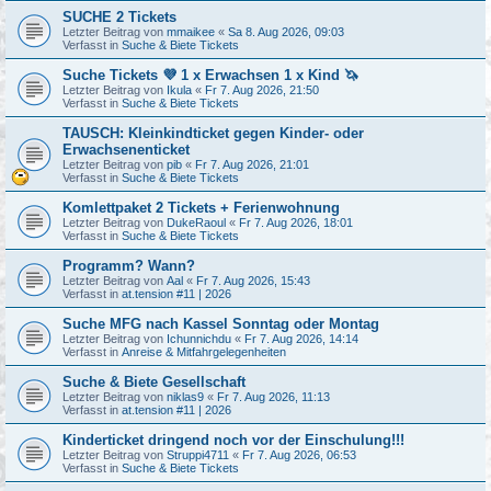
SUCHE 2 Tickets
Letzter Beitrag von
mmaikee
«
Sa 8. Aug 2026, 09:03
Verfasst in
Suche & Biete Tickets
Suche Tickets 💜 1 x Erwachsen 1 x Kind 🦄
Letzter Beitrag von
Ikula
«
Fr 7. Aug 2026, 21:50
Verfasst in
Suche & Biete Tickets
TAUSCH: Kleinkindticket gegen Kinder- oder
Erwachsenenticket
Letzter Beitrag von
pib
«
Fr 7. Aug 2026, 21:01
Verfasst in
Suche & Biete Tickets
Komlettpaket 2 Tickets + Ferienwohnung
Letzter Beitrag von
DukeRaoul
«
Fr 7. Aug 2026, 18:01
Verfasst in
Suche & Biete Tickets
Programm? Wann?
Letzter Beitrag von
Aal
«
Fr 7. Aug 2026, 15:43
Verfasst in
at.tension #11 | 2026
Suche MFG nach Kassel Sonntag oder Montag
Letzter Beitrag von
Ichunnichdu
«
Fr 7. Aug 2026, 14:14
Verfasst in
Anreise & Mitfahrgelegenheiten
Suche & Biete Gesellschaft
Letzter Beitrag von
niklas9
«
Fr 7. Aug 2026, 11:13
Verfasst in
at.tension #11 | 2026
Kinderticket dringend noch vor der Einschulung!!!
Letzter Beitrag von
Struppi4711
«
Fr 7. Aug 2026, 06:53
Verfasst in
Suche & Biete Tickets