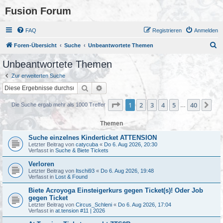
Fusion Forum
FAQ
Registrieren
Anmelden
S
Foren-Übersicht
Suche
Unbeantwortete Themen
u
Unbeantwortete Themen
c
Zur erweiterten Suche
h
Suche
Erweiterte Suche
e
Seite
1
von
40
1
2
3
4
5
40
Nä
Die Suche ergab mehr als 1000 Treffer
…
Themen
Suche einzelnes Kinderticket ATTENSION
Letzter Beitrag von
catycuba
«
Do 6. Aug 2026, 20:30
Verfasst in
Suche & Biete Tickets
Verloren
Letzter Beitrag von
Itschi93
«
Do 6. Aug 2026, 19:48
Verfasst in
Lost & Found
Biete Acroyoga Einsteigerkurs gegen Ticket(s)! Oder Job
gegen Ticket
Letzter Beitrag von
Circus_Schleni
«
Do 6. Aug 2026, 17:04
Verfasst in
at.tension #11 | 2026