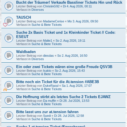
Bucht der Träumer! Verkaufe Bassliner Tickets Hin und Rück
Letzter Beitrag von
ChristinG92
«
Di 4. Aug 2026, 00:11
Verfasst in
Diverses
TAUSCH
Letzter Beitrag von
MadameCerise
«
Mo 3. Aug 2026, 09:50
Verfasst in
Suche & Biete Tickets
Suche 2x Basis Ticket und 1x Kleinkinder Ticket // Code:
ESEUT
Letzter Beitrag von
Malte1
«
So 2. Aug 2026, 19:11
Verfasst in
Suche & Biete Tickets
Waldbaden
Letzter Beitrag von
diesdas
«
So 2. Aug 2026, 16:50
Verfasst in
Diverses
Ein oder zwei Tickets wären eine große Freude QSV3B
Letzter Beitrag von
Isakio
«
So 2. Aug 2026, 15:43
Verfasst in
Suche & Biete Tickets
Bitte noch ein Ticket für die At.tension #ABE3B
Letzter Beitrag von
DukeRaoul
«
Sa 1. Aug 2026, 17:07
Verfasst in
Suche & Biete Tickets
Die Hoffnung stirbt als letztes Suche 2 Tickets EJAWZ
Letzter Beitrag von
Da muffin
«
Di 28. Jul 2026, 13:53
Verfasst in
Suche & Biete Tickets
Bitte lasst uns zur at.tension fahren
Letzter Beitrag von
Suedi
«
Di 28. Jul 2026, 12:58
Verfasst in
Suche & Biete Tickets
Suche 1 at.tension Ticket (Erwachsene)