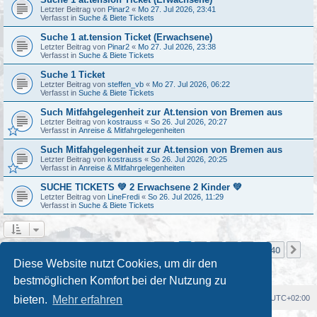
Letzter Beitrag von
Pinar2
«
Mo 27. Jul 2026, 23:41
Verfasst in
Suche & Biete Tickets
Suche 1 at.tension Ticket (Erwachsene)
Letzter Beitrag von
Pinar2
«
Mo 27. Jul 2026, 23:38
Verfasst in
Suche & Biete Tickets
Suche 1 Ticket
Letzter Beitrag von
steffen_vb
«
Mo 27. Jul 2026, 06:22
Verfasst in
Suche & Biete Tickets
Such Mitfahgelegenheit zur At.tension von Bremen aus
Letzter Beitrag von
kostrauss
«
So 26. Jul 2026, 20:27
Verfasst in
Anreise & Mitfahrgelegenheiten
Such Mitfahgelegenheit zur At.tension von Bremen aus
Letzter Beitrag von
kostrauss
«
So 26. Jul 2026, 20:25
Verfasst in
Anreise & Mitfahrgelegenheiten
SUCHE TICKETS 💚 2 Erwachsene 2 Kinder 💚
Letzter Beitrag von
LineFredi
«
So 26. Jul 2026, 11:29
Verfasst in
Suche & Biete Tickets
Seite
1
von
40
1
2
3
4
5
40
Nä
Die Suche ergab mehr als 1000 Treffer
…
Diese Website nutzt Cookies, um dir den
bestmöglichen Komfort bei der Nutzung zu
Foren-Übersicht
Alle Cookies löschen
Alle Zeiten sind
UTC+02:00
bieten.
Mehr erfahren