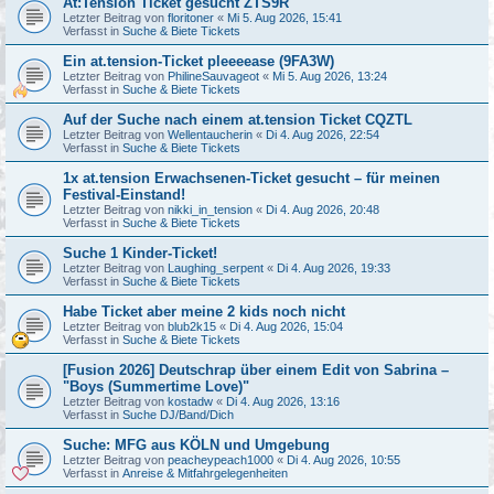
At:Tension Ticket gesucht ZTS9R
Letzter Beitrag von
floritoner
«
Mi 5. Aug 2026, 15:41
Verfasst in
Suche & Biete Tickets
Ein at.tension-Ticket pleeeease (9FA3W)
Letzter Beitrag von
PhilineSauvageot
«
Mi 5. Aug 2026, 13:24
Verfasst in
Suche & Biete Tickets
Auf der Suche nach einem at.tension Ticket CQZTL
Letzter Beitrag von
Wellentaucherin
«
Di 4. Aug 2026, 22:54
Verfasst in
Suche & Biete Tickets
1x at.tension Erwachsenen-Ticket gesucht – für meinen
Festival-Einstand!
Letzter Beitrag von
nikki_in_tension
«
Di 4. Aug 2026, 20:48
Verfasst in
Suche & Biete Tickets
Suche 1 Kinder-Ticket!
Letzter Beitrag von
Laughing_serpent
«
Di 4. Aug 2026, 19:33
Verfasst in
Suche & Biete Tickets
Habe Ticket aber meine 2 kids noch nicht
Letzter Beitrag von
blub2k15
«
Di 4. Aug 2026, 15:04
Verfasst in
Suche & Biete Tickets
[Fusion 2026] Deutschrap über einem Edit von Sabrina –
"Boys (Summertime Love)"
Letzter Beitrag von
kostadw
«
Di 4. Aug 2026, 13:16
Verfasst in
Suche DJ/Band/Dich
Suche: MFG aus KÖLN und Umgebung
Letzter Beitrag von
peacheypeach1000
«
Di 4. Aug 2026, 10:55
Verfasst in
Anreise & Mitfahrgelegenheiten