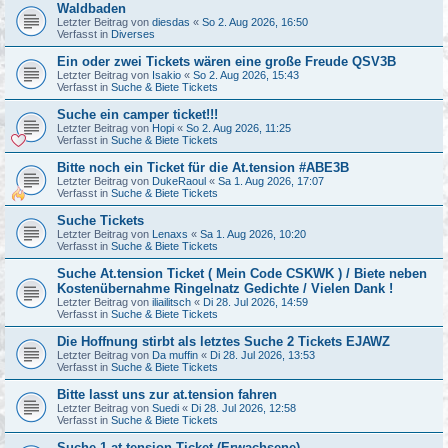
Waldbaden
Letzter Beitrag von
diesdas
«
So 2. Aug 2026, 16:50
Verfasst in
Diverses
Ein oder zwei Tickets wären eine große Freude QSV3B
Letzter Beitrag von
Isakio
«
So 2. Aug 2026, 15:43
Verfasst in
Suche & Biete Tickets
Suche ein camper ticket!!!
Letzter Beitrag von
Hopi
«
So 2. Aug 2026, 11:25
Verfasst in
Suche & Biete Tickets
Bitte noch ein Ticket für die At.tension #ABE3B
Letzter Beitrag von
DukeRaoul
«
Sa 1. Aug 2026, 17:07
Verfasst in
Suche & Biete Tickets
Suche Tickets
Letzter Beitrag von
Lenaxs
«
Sa 1. Aug 2026, 10:20
Verfasst in
Suche & Biete Tickets
Suche At.tension Ticket ( Mein Code CSKWK ) / Biete neben
Kostenübernahme Ringelnatz Gedichte / Vielen Dank !
Letzter Beitrag von
iliailitsch
«
Di 28. Jul 2026, 14:59
Verfasst in
Suche & Biete Tickets
Die Hoffnung stirbt als letztes Suche 2 Tickets EJAWZ
Letzter Beitrag von
Da muffin
«
Di 28. Jul 2026, 13:53
Verfasst in
Suche & Biete Tickets
Bitte lasst uns zur at.tension fahren
Letzter Beitrag von
Suedi
«
Di 28. Jul 2026, 12:58
Verfasst in
Suche & Biete Tickets
Suche 1 at.tension Ticket (Erwachsene)