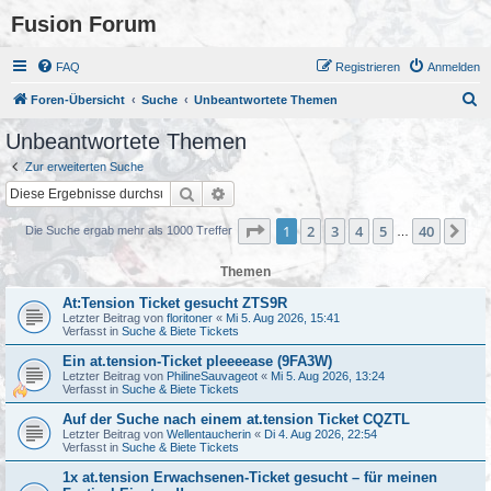
Fusion Forum
FAQ
Registrieren
Anmelden
S
Foren-Übersicht
Suche
Unbeantwortete Themen
u
Unbeantwortete Themen
c
Zur erweiterten Suche
h
Suche
Erweiterte Suche
e
Seite
1
von
40
1
2
3
4
5
40
Nä
Die Suche ergab mehr als 1000 Treffer
…
Themen
At:Tension Ticket gesucht ZTS9R
Letzter Beitrag von
floritoner
«
Mi 5. Aug 2026, 15:41
Verfasst in
Suche & Biete Tickets
Ein at.tension-Ticket pleeeease (9FA3W)
Letzter Beitrag von
PhilineSauvageot
«
Mi 5. Aug 2026, 13:24
Verfasst in
Suche & Biete Tickets
Auf der Suche nach einem at.tension Ticket CQZTL
Letzter Beitrag von
Wellentaucherin
«
Di 4. Aug 2026, 22:54
Verfasst in
Suche & Biete Tickets
1x at.tension Erwachsenen-Ticket gesucht – für meinen