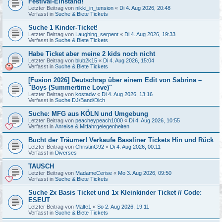
Festival-Einstand!
Letzter Beitrag von
nikki_in_tension
«
Di 4. Aug 2026, 20:48
Verfasst in
Suche & Biete Tickets
Suche 1 Kinder-Ticket!
Letzter Beitrag von
Laughing_serpent
«
Di 4. Aug 2026, 19:33
Verfasst in
Suche & Biete Tickets
Habe Ticket aber meine 2 kids noch nicht
Letzter Beitrag von
blub2k15
«
Di 4. Aug 2026, 15:04
Verfasst in
Suche & Biete Tickets
[Fusion 2026] Deutschrap über einem Edit von Sabrina –
"Boys (Summertime Love)"
Letzter Beitrag von
kostadw
«
Di 4. Aug 2026, 13:16
Verfasst in
Suche DJ/Band/Dich
Suche: MFG aus KÖLN und Umgebung
Letzter Beitrag von
peacheypeach1000
«
Di 4. Aug 2026, 10:55
Verfasst in
Anreise & Mitfahrgelegenheiten
Bucht der Träumer! Verkaufe Bassliner Tickets Hin und Rück
Letzter Beitrag von
ChristinG92
«
Di 4. Aug 2026, 00:11
Verfasst in
Diverses
TAUSCH
Letzter Beitrag von
MadameCerise
«
Mo 3. Aug 2026, 09:50
Verfasst in
Suche & Biete Tickets
Suche 2x Basis Ticket und 1x Kleinkinder Ticket // Code:
ESEUT
Letzter Beitrag von
Malte1
«
So 2. Aug 2026, 19:11
Verfasst in
Suche & Biete Tickets