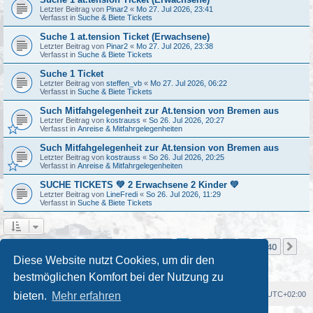
Letzter Beitrag von
Pinar2
«
Mo 27. Jul 2026, 23:41
Verfasst in
Suche & Biete Tickets
Suche 1 at.tension Ticket (Erwachsene)
Letzter Beitrag von
Pinar2
«
Mo 27. Jul 2026, 23:38
Verfasst in
Suche & Biete Tickets
Suche 1 Ticket
Letzter Beitrag von
steffen_vb
«
Mo 27. Jul 2026, 06:22
Verfasst in
Suche & Biete Tickets
Such Mitfahgelegenheit zur At.tension von Bremen aus
Letzter Beitrag von
kostrauss
«
So 26. Jul 2026, 20:27
Verfasst in
Anreise & Mitfahrgelegenheiten
Such Mitfahgelegenheit zur At.tension von Bremen aus
Letzter Beitrag von
kostrauss
«
So 26. Jul 2026, 20:25
Verfasst in
Anreise & Mitfahrgelegenheiten
SUCHE TICKETS 💚 2 Erwachsene 2 Kinder 💚
Letzter Beitrag von
LineFredi
«
So 26. Jul 2026, 11:29
Verfasst in
Suche & Biete Tickets
Seite
1
von
40
1
2
3
4
5
40
Nä
Die Suche ergab mehr als 1000 Treffer
…
Diese Website nutzt Cookies, um dir den
bestmöglichen Komfort bei der Nutzung zu
Foren-Übersicht
Alle Cookies löschen
Alle Zeiten sind
UTC+02:00
bieten.
Mehr erfahren