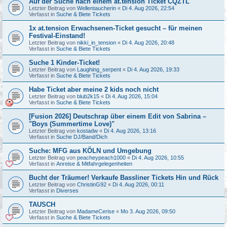
Auf der Suche nach einem at.tension Ticket CQZTL
Letzter Beitrag von
Wellentaucherin
«
Di 4. Aug 2026, 22:54
Verfasst in
Suche & Biete Tickets
1x at.tension Erwachsenen-Ticket gesucht – für meinen
Festival-Einstand!
Letzter Beitrag von
nikki_in_tension
«
Di 4. Aug 2026, 20:48
Verfasst in
Suche & Biete Tickets
Suche 1 Kinder-Ticket!
Letzter Beitrag von
Laughing_serpent
«
Di 4. Aug 2026, 19:33
Verfasst in
Suche & Biete Tickets
Habe Ticket aber meine 2 kids noch nicht
Letzter Beitrag von
blub2k15
«
Di 4. Aug 2026, 15:04
Verfasst in
Suche & Biete Tickets
[Fusion 2026] Deutschrap über einem Edit von Sabrina –
"Boys (Summertime Love)"
Letzter Beitrag von
kostadw
«
Di 4. Aug 2026, 13:16
Verfasst in
Suche DJ/Band/Dich
Suche: MFG aus KÖLN und Umgebung
Letzter Beitrag von
peacheypeach1000
«
Di 4. Aug 2026, 10:55
Verfasst in
Anreise & Mitfahrgelegenheiten
Bucht der Träumer! Verkaufe Bassliner Tickets Hin und Rück
Letzter Beitrag von
ChristinG92
«
Di 4. Aug 2026, 00:11
Verfasst in
Diverses
TAUSCH
Letzter Beitrag von
MadameCerise
«
Mo 3. Aug 2026, 09:50
Verfasst in
Suche & Biete Tickets