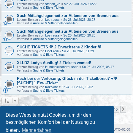
Letzter Beitrag von
steffen_vb
«
Mo 27. Jul 2026, 06:22
Verfasst in
Suche & Biete Tickets
Such Mitfahgelegenheit zur At.tension von Bremen aus
Letzter Beitrag von
kostrauss
«
So 26. Jul 2026, 20:27
Verfasst in
Anreise & Mitfahrgelegenheiten
Such Mitfahgelegenheit zur At.tension von Bremen aus
Letzter Beitrag von
kostrauss
«
So 26. Jul 2026, 20:25
Verfasst in
Anreise & Mitfahrgelegenheiten
SUCHE TICKETS 💚 2 Erwachsene 2 Kinder 💚
Letzter Beitrag von
LineFredi
«
So 26. Jul 2026, 11:29
Verfasst in
Suche & Biete Tickets
XLLDZ Ladys Ausflug! 2 Tickets wanted!
Letzter Beitrag von
Hundebleibendraussen
«
So 26. Jul 2026, 08:47
Verfasst in
Suche & Biete Tickets
Pech bei der Verlosung, Glück in der Ticketbörse? ♥️💚
[SUCHE] 1 Erw.-Ticket
Letzter Beitrag von
Kokolore
«
Fr 24. Jul 2026, 15:02
Verfasst in
Suche & Biete Tickets
Seite
1
von
40
1
2
3
4
5
40
Nä
Die Suche ergab mehr als 1000 Treffer
…
Diese Website nutzt Cookies, um dir den
bestmöglichen Komfort bei der Nutzung zu
Foren-Übersicht
Alle Cookies löschen
Alle Zeiten sind
UTC+02:00
bieten.
Mehr erfahren