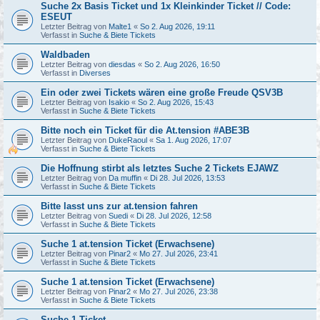
Suche 2x Basis Ticket und 1x Kleinkinder Ticket // Code:
ESEUT
Letzter Beitrag von
Malte1
«
So 2. Aug 2026, 19:11
Verfasst in
Suche & Biete Tickets
Waldbaden
Letzter Beitrag von
diesdas
«
So 2. Aug 2026, 16:50
Verfasst in
Diverses
Ein oder zwei Tickets wären eine große Freude QSV3B
Letzter Beitrag von
Isakio
«
So 2. Aug 2026, 15:43
Verfasst in
Suche & Biete Tickets
Bitte noch ein Ticket für die At.tension #ABE3B
Letzter Beitrag von
DukeRaoul
«
Sa 1. Aug 2026, 17:07
Verfasst in
Suche & Biete Tickets
Die Hoffnung stirbt als letztes Suche 2 Tickets EJAWZ
Letzter Beitrag von
Da muffin
«
Di 28. Jul 2026, 13:53
Verfasst in
Suche & Biete Tickets
Bitte lasst uns zur at.tension fahren
Letzter Beitrag von
Suedi
«
Di 28. Jul 2026, 12:58
Verfasst in
Suche & Biete Tickets
Suche 1 at.tension Ticket (Erwachsene)
Letzter Beitrag von
Pinar2
«
Mo 27. Jul 2026, 23:41
Verfasst in
Suche & Biete Tickets
Suche 1 at.tension Ticket (Erwachsene)
Letzter Beitrag von
Pinar2
«
Mo 27. Jul 2026, 23:38
Verfasst in
Suche & Biete Tickets
Suche 1 Ticket