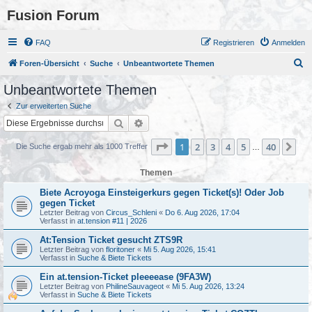
Fusion Forum
FAQ
Registrieren
Anmelden
S
Foren-Übersicht
Suche
Unbeantwortete Themen
u
Unbeantwortete Themen
c
Zur erweiterten Suche
h
Suche
Erweiterte Suche
e
Seite
1
von
40
1
2
3
4
5
40
Nä
Die Suche ergab mehr als 1000 Treffer
…
Themen
Biete Acroyoga Einsteigerkurs gegen Ticket(s)! Oder Job
gegen Ticket
Letzter Beitrag von
Circus_Schleni
«
Do 6. Aug 2026, 17:04
Verfasst in
at.tension #11 | 2026
At:Tension Ticket gesucht ZTS9R
Letzter Beitrag von
floritoner
«
Mi 5. Aug 2026, 15:41
Verfasst in
Suche & Biete Tickets
Ein at.tension-Ticket pleeeease (9FA3W)
Letzter Beitrag von
PhilineSauvageot
«
Mi 5. Aug 2026, 13:24
Verfasst in
Suche & Biete Tickets