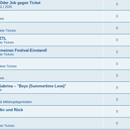
 Oder Job gegen Ticket
0
11 | 2026
0
ets
0
ete Tickets
QZTL
0
te Tickets
 meinen Festival-Einstand!
0
te Tickets
0
iete Tickets
0
ets
 Sabrina – "Boys (Summertime Love)"
0
ch
0
& Mitfahrgelegenheiten
 Hin und Rück
0
0
te Tickets