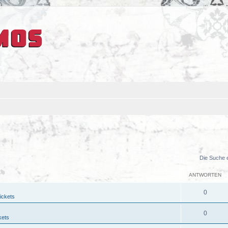
Die Suche 
ANTWORTEN
0
ickets
0
kets