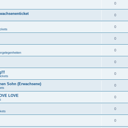
0
rwachsenenticket
0
0
ickets
0
0
hrgelegenheiten
0
!!!
0
ickets
nen Sohn (Erwachsene)
0
ets
 LOVE LOVE
0
s
0
kets
0