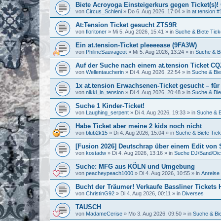
Biete Acroyoga Einsteigerkurs gegen Ticket(s)!
von
Circus_Schleni
»
Do 6. Aug 2026, 17:04
» in
at.tension #
At:Tension Ticket gesucht ZTS9R
von
floritoner
»
Mi 5. Aug 2026, 15:41
» in
Suche & Biete Tick
Ein at.tension-Ticket pleeeease (9FA3W)
von
PhilineSauvageot
»
Mi 5. Aug 2026, 13:24
» in
Suche & Bi
Auf der Suche nach einem at.tension Ticket C
von
Wellentaucherin
»
Di 4. Aug 2026, 22:54
» in
Suche & Bie
1x at.tension Erwachsenen-Ticket gesucht – für
von
nikki_in_tension
»
Di 4. Aug 2026, 20:48
» in
Suche & Bie
Suche 1 Kinder-Ticket!
von
Laughing_serpent
»
Di 4. Aug 2026, 19:33
» in
Suche & B
Habe Ticket aber meine 2 kids noch nicht
von
blub2k15
»
Di 4. Aug 2026, 15:04
» in
Suche & Biete Tick
[Fusion 2026] Deutschrap über einem Edit von
von
kostadw
»
Di 4. Aug 2026, 13:16
» in
Suche DJ/Band/Di
Suche: MFG aus KÖLN und Umgebung
von
peacheypeach1000
»
Di 4. Aug 2026, 10:55
» in
Anreise 
Bucht der Träumer! Verkaufe Bassliner Tickets
von
ChristinG92
»
Di 4. Aug 2026, 00:11
» in
Diverses
TAUSCH
von
MadameCerise
»
Mo 3. Aug 2026, 09:50
» in
Suche & Bie