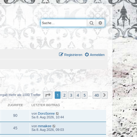
Suche
Erweiterte Suche
Registrieren
Anmelden
Seite
1
von
40
1
2
3
4
5
40
Nächste
ergab mehr als 1000 Treffer
…
ZUGRIFFE
LETZTER BEITRAG
von
DoroSonne
90
Sa 8. Aug 2026, 10:44
von
mmaikee
45
Sa 8. Aug 2026, 09:03