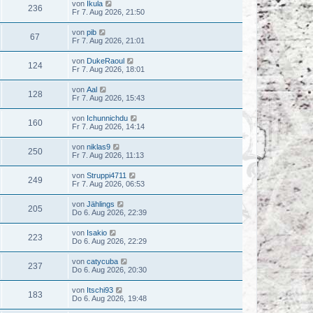
von
Ikula
236
Fr 7. Aug 2026, 21:50
von
pib
67
Fr 7. Aug 2026, 21:01
von
DukeRaoul
124
Fr 7. Aug 2026, 18:01
von
Aal
128
Fr 7. Aug 2026, 15:43
von
Ichunnichdu
160
Fr 7. Aug 2026, 14:14
von
niklas9
250
Fr 7. Aug 2026, 11:13
von
Struppi4711
249
Fr 7. Aug 2026, 06:53
von
Jählings
205
Do 6. Aug 2026, 22:39
von
Isakio
223
Do 6. Aug 2026, 22:29
von
catycuba
237
Do 6. Aug 2026, 20:30
von
Itschi93
183
Do 6. Aug 2026, 19:48