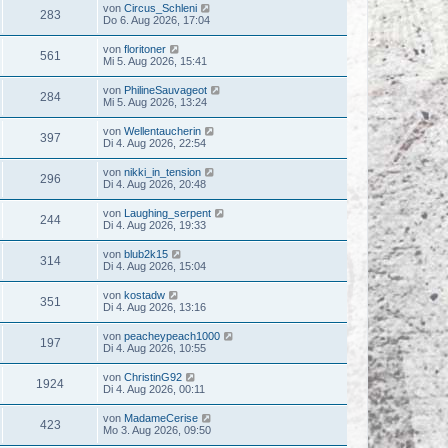
von
Circus_Schleni
283
Do 6. Aug 2026, 17:04
von
floritoner
561
Mi 5. Aug 2026, 15:41
von
PhilineSauvageot
284
Mi 5. Aug 2026, 13:24
von
Wellentaucherin
397
Di 4. Aug 2026, 22:54
von
nikki_in_tension
296
Di 4. Aug 2026, 20:48
von
Laughing_serpent
244
Di 4. Aug 2026, 19:33
von
blub2k15
314
Di 4. Aug 2026, 15:04
von
kostadw
351
Di 4. Aug 2026, 13:16
von
peacheypeach1000
197
Di 4. Aug 2026, 10:55
von
ChristinG92
1924
Di 4. Aug 2026, 00:11
von
MadameCerise
423
Mo 3. Aug 2026, 09:50