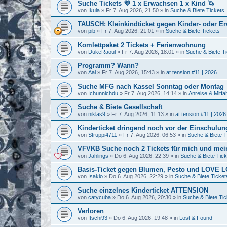
Suche Tickets 💜 1 x Erwachsen 1 x Kind 🦄
von
Ikula
»
Fr 7. Aug 2026, 21:50
» in
Suche & Biete Tickets
TAUSCH: Kleinkindticket gegen Kinder- oder E
von
pib
»
Fr 7. Aug 2026, 21:01
» in
Suche & Biete Tickets
Komlettpaket 2 Tickets + Ferienwohnung
von
DukeRaoul
»
Fr 7. Aug 2026, 18:01
» in
Suche & Biete T
Programm? Wann?
von
Aal
»
Fr 7. Aug 2026, 15:43
» in
at.tension #11 | 2026
Suche MFG nach Kassel Sonntag oder Montag
von
Ichunnichdu
»
Fr 7. Aug 2026, 14:14
» in
Anreise & Mitfa
Suche & Biete Gesellschaft
von
niklas9
»
Fr 7. Aug 2026, 11:13
» in
at.tension #11 | 2026
Kinderticket dringend noch vor der Einschulung
von
Struppi4711
»
Fr 7. Aug 2026, 06:53
» in
Suche & Biete T
VFVKB Suche noch 2 Tickets für mich und mei
von
Jählings
»
Do 6. Aug 2026, 22:39
» in
Suche & Biete Tick
Basis-Ticket gegen Blumen, Pesto und LOVE
von
Isakio
»
Do 6. Aug 2026, 22:29
» in
Suche & Biete Ticket
Suche einzelnes Kinderticket ATTENSION
von
catycuba
»
Do 6. Aug 2026, 20:30
» in
Suche & Biete Tic
Verloren
von
Itschi93
»
Do 6. Aug 2026, 19:48
» in
Lost & Found