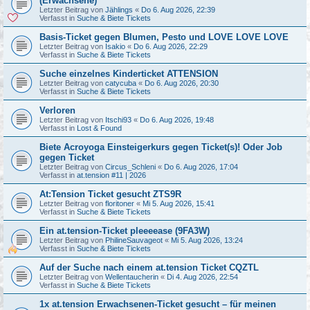
(Erwachsene)
Letzter Beitrag von
Jählings
«
Do 6. Aug 2026, 22:39
Verfasst in
Suche & Biete Tickets
Basis-Ticket gegen Blumen, Pesto und LOVE LOVE LOVE
Letzter Beitrag von
Isakio
«
Do 6. Aug 2026, 22:29
Verfasst in
Suche & Biete Tickets
Suche einzelnes Kinderticket ATTENSION
Letzter Beitrag von
catycuba
«
Do 6. Aug 2026, 20:30
Verfasst in
Suche & Biete Tickets
Verloren
Letzter Beitrag von
Itschi93
«
Do 6. Aug 2026, 19:48
Verfasst in
Lost & Found
Biete Acroyoga Einsteigerkurs gegen Ticket(s)! Oder Job
gegen Ticket
Letzter Beitrag von
Circus_Schleni
«
Do 6. Aug 2026, 17:04
Verfasst in
at.tension #11 | 2026
At:Tension Ticket gesucht ZTS9R
Letzter Beitrag von
floritoner
«
Mi 5. Aug 2026, 15:41
Verfasst in
Suche & Biete Tickets
Ein at.tension-Ticket pleeeease (9FA3W)
Letzter Beitrag von
PhilineSauvageot
«
Mi 5. Aug 2026, 13:24
Verfasst in
Suche & Biete Tickets
Auf der Suche nach einem at.tension Ticket CQZTL
Letzter Beitrag von
Wellentaucherin
«
Di 4. Aug 2026, 22:54
Verfasst in
Suche & Biete Tickets
1x at.tension Erwachsenen-Ticket gesucht – für meinen