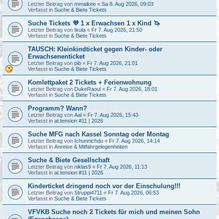
Letzter Beitrag von
mmaikee
«
Sa 8. Aug 2026, 09:03
Verfasst in
Suche & Biete Tickets
Suche Tickets 💜 1 x Erwachsen 1 x Kind 🦄
Letzter Beitrag von
Ikula
«
Fr 7. Aug 2026, 21:50
Verfasst in
Suche & Biete Tickets
TAUSCH: Kleinkindticket gegen Kinder- oder
Erwachsenenticket
Letzter Beitrag von
pib
«
Fr 7. Aug 2026, 21:01
Verfasst in
Suche & Biete Tickets
Komlettpaket 2 Tickets + Ferienwohnung
Letzter Beitrag von
DukeRaoul
«
Fr 7. Aug 2026, 18:01
Verfasst in
Suche & Biete Tickets
Programm? Wann?
Letzter Beitrag von
Aal
«
Fr 7. Aug 2026, 15:43
Verfasst in
at.tension #11 | 2026
Suche MFG nach Kassel Sonntag oder Montag
Letzter Beitrag von
Ichunnichdu
«
Fr 7. Aug 2026, 14:14
Verfasst in
Anreise & Mitfahrgelegenheiten
Suche & Biete Gesellschaft
Letzter Beitrag von
niklas9
«
Fr 7. Aug 2026, 11:13
Verfasst in
at.tension #11 | 2026
Kinderticket dringend noch vor der Einschulung!!!
Letzter Beitrag von
Struppi4711
«
Fr 7. Aug 2026, 06:53
Verfasst in
Suche & Biete Tickets
VFVKB Suche noch 2 Tickets für mich und meinen Sohn