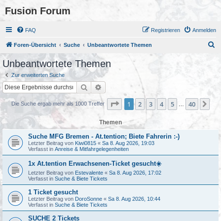
Fusion Forum
FAQ
Registrieren
Anmelden
S
Foren-Übersicht
Suche
Unbeantwortete Themen
u
Unbeantwortete Themen
c
Zur erweiterten Suche
h
Suche
Erweiterte Suche
e
Seite
1
von
40
1
2
3
4
5
40
Nä
Die Suche ergab mehr als 1000 Treffer
…
Themen
Suche MFG Bremen - At.tention; Biete Fahrerin :-)
Letzter Beitrag von
Kiwi0815
«
Sa 8. Aug 2026, 19:03
Verfasst in
Anreise & Mitfahrgelegenheiten
1x At.tention Erwachsenen-Ticket gesucht☀️
Letzter Beitrag von
Estevalente
«
Sa 8. Aug 2026, 17:02
Verfasst in
Suche & Biete Tickets
1 Ticket gesucht
Letzter Beitrag von
DoroSonne
«
Sa 8. Aug 2026, 10:44
Verfasst in
Suche & Biete Tickets
SUCHE 2 Tickets