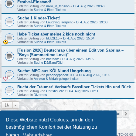
Festival-Einstand!
Letzter Beitrag von
nikki_in_tension
«
Di 4. Aug 2026, 20:48
Verfasst in
Suche & Biete Tickets
Suche 1 Kinder-Ticket!
Letzter Beitrag von
Laughing_serpent
«
Di 4. Aug 2026, 19:33
Verfasst in
Suche & Biete Tickets
Habe Ticket aber meine 2 kids noch nicht
Letzter Beitrag von
blub2k15
«
Di 4. Aug 2026, 15:04
Verfasst in
Suche & Biete Tickets
[Fusion 2026] Deutschrap über einem Edit von Sabrina –
"Boys (Summertime Love)"
Letzter Beitrag von
kostadw
«
Di 4. Aug 2026, 13:16
Verfasst in
Suche DJ/Band/Dich
Suche: MFG aus KÖLN und Umgebung
Letzter Beitrag von
peacheypeach1000
«
Di 4. Aug 2026, 10:55
Verfasst in
Anreise & Mitfahrgelegenheiten
Bucht der Träumer! Verkaufe Bassliner Tickets Hin und Rück
Letzter Beitrag von
ChristinG92
«
Di 4. Aug 2026, 00:11
Verfasst in
Diverses
Seite
1
von
40
1
2
3
4
5
40
Nä
Die Suche ergab mehr als 1000 Treffer
…
Diese Website nutzt Cookies, um dir den
bestmöglichen Komfort bei der Nutzung zu
Foren-Übersicht
Alle Cookies löschen
Alle Zeiten sind
UTC+02:00
bieten.
Mehr erfahren