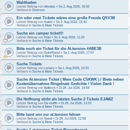
Waldbaden
Letzter Beitrag von
diesdas
«
So 2. Aug 2026, 16:50
Verfasst in
Diverses
Ein oder zwei Tickets wären eine große Freude QSV3B
Letzter Beitrag von
Isakio
«
So 2. Aug 2026, 15:43
Verfasst in
Suche & Biete Tickets
Suche ein camper ticket!!!
Letzter Beitrag von
Hopi
«
So 2. Aug 2026, 11:25
Verfasst in
Suche & Biete Tickets
Bitte noch ein Ticket für die At.tension #ABE3B
Letzter Beitrag von
DukeRaoul
«
Sa 1. Aug 2026, 17:07
Verfasst in
Suche & Biete Tickets
Suche Tickets
Letzter Beitrag von
Lenaxs
«
Sa 1. Aug 2026, 10:20
Verfasst in
Suche & Biete Tickets
Suche At.tension Ticket ( Mein Code CSKWK ) / Biete neben
Kostenübernahme Ringelnatz Gedichte / Vielen Dank !
Letzter Beitrag von
iliailitsch
«
Di 28. Jul 2026, 14:59
Verfasst in
Suche & Biete Tickets
Die Hoffnung stirbt als letztes Suche 2 Tickets EJAWZ
Letzter Beitrag von
Da muffin
«
Di 28. Jul 2026, 13:53
Verfasst in
Suche & Biete Tickets
Bitte lasst uns zur at.tension fahren
Letzter Beitrag von
Suedi
«
Di 28. Jul 2026, 12:58
Verfasst in
Suche & Biete Tickets
Suche 1 at.tension Ticket (Erwachsene)