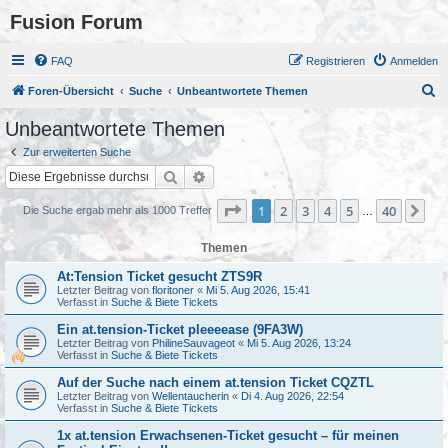
Fusion Forum
FAQ
Registrieren
Anmelden
S
Foren-Übersicht
Suche
Unbeantwortete Themen
u
Unbeantwortete Themen
c
Zur erweiterten Suche
h
Suche
Erweiterte Suche
e
Seite
1
von
40
1
2
3
4
5
40
Nä
Die Suche ergab mehr als 1000 Treffer
…
Themen
At:Tension Ticket gesucht ZTS9R
Letzter Beitrag von
floritoner
«
Mi 5. Aug 2026, 15:41
Verfasst in
Suche & Biete Tickets
Ein at.tension-Ticket pleeeease (9FA3W)
Letzter Beitrag von
PhilineSauvageot
«
Mi 5. Aug 2026, 13:24
Verfasst in
Suche & Biete Tickets
Auf der Suche nach einem at.tension Ticket CQZTL
Letzter Beitrag von
Wellentaucherin
«
Di 4. Aug 2026, 22:54
Verfasst in
Suche & Biete Tickets
1x at.tension Erwachsenen-Ticket gesucht – für meinen