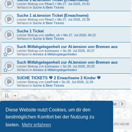
Letzter Beitrag von
Pinar2
«
Mo 27. Jul 2026, 23:41
Verfasst in
Suche & Biete Tickets
Suche 1 at.tension Ticket (Erwachsene)
Letzter Beitrag von
Pinar2
«
Mo 27. Jul 2026, 23:38
Verfasst in
Suche & Biete Tickets
Suche 1 Ticket
Letzter Beitrag von
steffen_vb
«
Mo 27. Jul 2026, 06:22
Verfasst in
Suche & Biete Tickets
Such Mitfahgelegenheit zur At.tension von Bremen aus
Letzter Beitrag von
kostrauss
«
So 26. Jul 2026, 20:27
Verfasst in
Anreise & Mitfahrgelegenheiten
Such Mitfahgelegenheit zur At.tension von Bremen aus
Letzter Beitrag von
kostrauss
«
So 26. Jul 2026, 20:25
Verfasst in
Anreise & Mitfahrgelegenheiten
SUCHE TICKETS 💚 2 Erwachsene 2 Kinder 💚
Letzter Beitrag von
LineFredi
«
So 26. Jul 2026, 11:29
Verfasst in
Suche & Biete Tickets
Seite
1
von
40
1
2
3
4
5
40
Nä
Die Suche ergab mehr als 1000 Treffer
…
Diese Website nutzt Cookies, um dir den
bestmöglichen Komfort bei der Nutzung zu
Foren-Übersicht
Alle Cookies löschen
Alle Zeiten sind
UTC+02:00
bieten.
Mehr erfahren