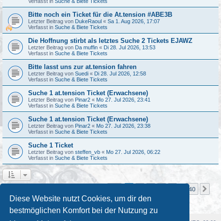
Verfasst in
Suche & Biete Tickets
Bitte noch ein Ticket für die At.tension #ABE3B
Letzter Beitrag von
DukeRaoul
«
Sa 1. Aug 2026, 17:07
Verfasst in
Suche & Biete Tickets
Die Hoffnung stirbt als letztes Suche 2 Tickets EJAWZ
Letzter Beitrag von
Da muffin
«
Di 28. Jul 2026, 13:53
Verfasst in
Suche & Biete Tickets
Bitte lasst uns zur at.tension fahren
Letzter Beitrag von
Suedi
«
Di 28. Jul 2026, 12:58
Verfasst in
Suche & Biete Tickets
Suche 1 at.tension Ticket (Erwachsene)
Letzter Beitrag von
Pinar2
«
Mo 27. Jul 2026, 23:41
Verfasst in
Suche & Biete Tickets
Suche 1 at.tension Ticket (Erwachsene)
Letzter Beitrag von
Pinar2
«
Mo 27. Jul 2026, 23:38
Verfasst in
Suche & Biete Tickets
Suche 1 Ticket
Letzter Beitrag von
steffen_vb
«
Mo 27. Jul 2026, 06:22
Verfasst in
Suche & Biete Tickets
Seite
1
von
40
1
2
3
4
5
40
Nä
Die Suche ergab mehr als 1000 Treffer
…
Diese Website nutzt Cookies, um dir den
bestmöglichen Komfort bei der Nutzung zu