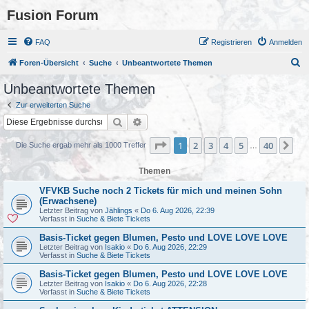
Fusion Forum
FAQ
Registrieren
Anmelden
S
Foren-Übersicht
Suche
Unbeantwortete Themen
u
Unbeantwortete Themen
c
Zur erweiterten Suche
h
Suche
Erweiterte Suche
e
Seite
1
von
40
1
2
3
4
5
40
Nä
Die Suche ergab mehr als 1000 Treffer
…
Themen
VFVKB Suche noch 2 Tickets für mich und meinen Sohn
(Erwachsene)
Letzter Beitrag von
Jählings
«
Do 6. Aug 2026, 22:39
Verfasst in
Suche & Biete Tickets
Basis-Ticket gegen Blumen, Pesto und LOVE LOVE LOVE
Letzter Beitrag von
Isakio
«
Do 6. Aug 2026, 22:29
Verfasst in
Suche & Biete Tickets
Basis-Ticket gegen Blumen, Pesto und LOVE LOVE LOVE
Letzter Beitrag von
Isakio
«
Do 6. Aug 2026, 22:28
Verfasst in
Suche & Biete Tickets