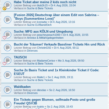
Habe Ticket aber meine 2 kids noch nicht
Letzter Beitrag von
blub2k15
«
Di 4. Aug 2026, 15:04
Verfasst in
Suche & Biete Tickets
[Fusion 2026] Deutschrap über einem Edit von Sabrina –
"Boys (Summertime Love)"
Letzter Beitrag von
kostadw
«
Di 4. Aug 2026, 13:16
Verfasst in
Suche DJ/Band/Dich
Suche: MFG aus KÖLN und Umgebung
Letzter Beitrag von
peacheypeach1000
«
Di 4. Aug 2026, 10:55
Verfasst in
Anreise & Mitfahrgelegenheiten
Bucht der Träumer! Verkaufe Bassliner Tickets Hin und Rück
Letzter Beitrag von
ChristinG92
«
Di 4. Aug 2026, 00:11
Verfasst in
Diverses
TAUSCH
Letzter Beitrag von
MadameCerise
«
Mo 3. Aug 2026, 09:50
Verfasst in
Suche & Biete Tickets
Suche 2x Basis Ticket und 1x Kleinkinder Ticket // Code:
ESEUT
Letzter Beitrag von
Malte1
«
So 2. Aug 2026, 19:11
Verfasst in
Suche & Biete Tickets
Waldbaden
Letzter Beitrag von
diesdas
«
So 2. Aug 2026, 16:50
Verfasst in
Diverses
Ein Tickets gegen Blumen, selfmade-Pesto und große
Freude! QSV3B
Letzter Beitrag von
Isakio
«
So 2. Aug 2026, 15:43