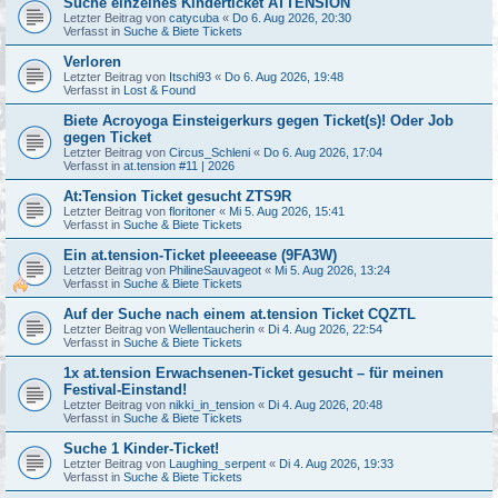
Suche einzelnes Kinderticket ATTENSION
Letzter Beitrag von
catycuba
«
Do 6. Aug 2026, 20:30
Verfasst in
Suche & Biete Tickets
Verloren
Letzter Beitrag von
Itschi93
«
Do 6. Aug 2026, 19:48
Verfasst in
Lost & Found
Biete Acroyoga Einsteigerkurs gegen Ticket(s)! Oder Job
gegen Ticket
Letzter Beitrag von
Circus_Schleni
«
Do 6. Aug 2026, 17:04
Verfasst in
at.tension #11 | 2026
At:Tension Ticket gesucht ZTS9R
Letzter Beitrag von
floritoner
«
Mi 5. Aug 2026, 15:41
Verfasst in
Suche & Biete Tickets
Ein at.tension-Ticket pleeeease (9FA3W)
Letzter Beitrag von
PhilineSauvageot
«
Mi 5. Aug 2026, 13:24
Verfasst in
Suche & Biete Tickets
Auf der Suche nach einem at.tension Ticket CQZTL
Letzter Beitrag von
Wellentaucherin
«
Di 4. Aug 2026, 22:54
Verfasst in
Suche & Biete Tickets
1x at.tension Erwachsenen-Ticket gesucht – für meinen
Festival-Einstand!
Letzter Beitrag von
nikki_in_tension
«
Di 4. Aug 2026, 20:48
Verfasst in
Suche & Biete Tickets
Suche 1 Kinder-Ticket!
Letzter Beitrag von
Laughing_serpent
«
Di 4. Aug 2026, 19:33
Verfasst in
Suche & Biete Tickets