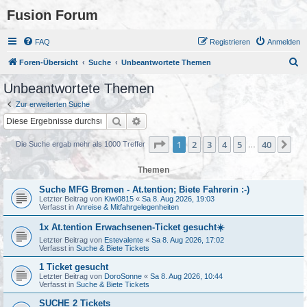
Fusion Forum
FAQ
Registrieren
Anmelden
S
Foren-Übersicht
Suche
Unbeantwortete Themen
u
Unbeantwortete Themen
c
Zur erweiterten Suche
h
Suche
Erweiterte Suche
e
Seite
1
von
40
1
2
3
4
5
40
Nä
Die Suche ergab mehr als 1000 Treffer
…
Themen
Suche MFG Bremen - At.tention; Biete Fahrerin :-)
Letzter Beitrag von
Kiwi0815
«
Sa 8. Aug 2026, 19:03
Verfasst in
Anreise & Mitfahrgelegenheiten
1x At.tention Erwachsenen-Ticket gesucht☀️
Letzter Beitrag von
Estevalente
«
Sa 8. Aug 2026, 17:02
Verfasst in
Suche & Biete Tickets
1 Ticket gesucht
Letzter Beitrag von
DoroSonne
«
Sa 8. Aug 2026, 10:44
Verfasst in
Suche & Biete Tickets
SUCHE 2 Tickets