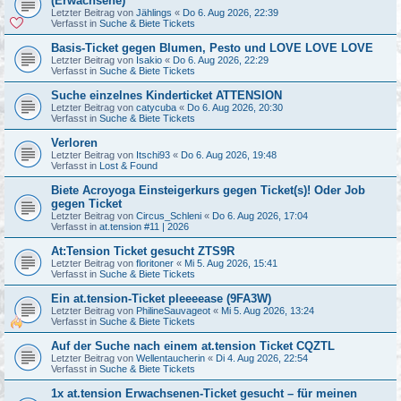
(Erwachsene)
Letzter Beitrag von
Jählings
«
Do 6. Aug 2026, 22:39
Verfasst in
Suche & Biete Tickets
Basis-Ticket gegen Blumen, Pesto und LOVE LOVE LOVE
Letzter Beitrag von
Isakio
«
Do 6. Aug 2026, 22:29
Verfasst in
Suche & Biete Tickets
Suche einzelnes Kinderticket ATTENSION
Letzter Beitrag von
catycuba
«
Do 6. Aug 2026, 20:30
Verfasst in
Suche & Biete Tickets
Verloren
Letzter Beitrag von
Itschi93
«
Do 6. Aug 2026, 19:48
Verfasst in
Lost & Found
Biete Acroyoga Einsteigerkurs gegen Ticket(s)! Oder Job
gegen Ticket
Letzter Beitrag von
Circus_Schleni
«
Do 6. Aug 2026, 17:04
Verfasst in
at.tension #11 | 2026
At:Tension Ticket gesucht ZTS9R
Letzter Beitrag von
floritoner
«
Mi 5. Aug 2026, 15:41
Verfasst in
Suche & Biete Tickets
Ein at.tension-Ticket pleeeease (9FA3W)
Letzter Beitrag von
PhilineSauvageot
«
Mi 5. Aug 2026, 13:24
Verfasst in
Suche & Biete Tickets
Auf der Suche nach einem at.tension Ticket CQZTL
Letzter Beitrag von
Wellentaucherin
«
Di 4. Aug 2026, 22:54
Verfasst in
Suche & Biete Tickets
1x at.tension Erwachsenen-Ticket gesucht – für meinen