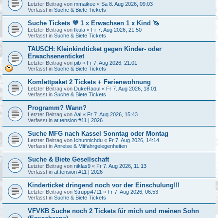
Letzter Beitrag von
mmaikee
«
Sa 8. Aug 2026, 09:03
Verfasst in
Suche & Biete Tickets
Suche Tickets 💜 1 x Erwachsen 1 x Kind 🦄
Letzter Beitrag von
Ikula
«
Fr 7. Aug 2026, 21:50
Verfasst in
Suche & Biete Tickets
TAUSCH: Kleinkindticket gegen Kinder- oder
Erwachsenenticket
Letzter Beitrag von
pib
«
Fr 7. Aug 2026, 21:01
Verfasst in
Suche & Biete Tickets
Komlettpaket 2 Tickets + Ferienwohnung
Letzter Beitrag von
DukeRaoul
«
Fr 7. Aug 2026, 18:01
Verfasst in
Suche & Biete Tickets
Programm? Wann?
Letzter Beitrag von
Aal
«
Fr 7. Aug 2026, 15:43
Verfasst in
at.tension #11 | 2026
Suche MFG nach Kassel Sonntag oder Montag
Letzter Beitrag von
Ichunnichdu
«
Fr 7. Aug 2026, 14:14
Verfasst in
Anreise & Mitfahrgelegenheiten
Suche & Biete Gesellschaft
Letzter Beitrag von
niklas9
«
Fr 7. Aug 2026, 11:13
Verfasst in
at.tension #11 | 2026
Kinderticket dringend noch vor der Einschulung!!!
Letzter Beitrag von
Struppi4711
«
Fr 7. Aug 2026, 06:53
Verfasst in
Suche & Biete Tickets
VFVKB Suche noch 2 Tickets für mich und meinen Sohn