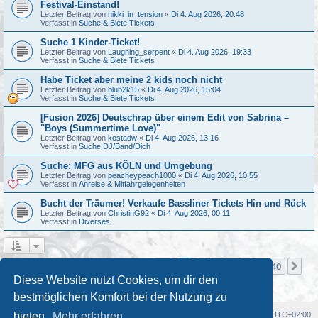
Festival-Einstand!
Letzter Beitrag von
nikki_in_tension
«
Di 4. Aug 2026, 20:48
Verfasst in
Suche & Biete Tickets
Suche 1 Kinder-Ticket!
Letzter Beitrag von
Laughing_serpent
«
Di 4. Aug 2026, 19:33
Verfasst in
Suche & Biete Tickets
Habe Ticket aber meine 2 kids noch nicht
Letzter Beitrag von
blub2k15
«
Di 4. Aug 2026, 15:04
Verfasst in
Suche & Biete Tickets
[Fusion 2026] Deutschrap über einem Edit von Sabrina –
"Boys (Summertime Love)"
Letzter Beitrag von
kostadw
«
Di 4. Aug 2026, 13:16
Verfasst in
Suche DJ/Band/Dich
Suche: MFG aus KÖLN und Umgebung
Letzter Beitrag von
peacheypeach1000
«
Di 4. Aug 2026, 10:55
Verfasst in
Anreise & Mitfahrgelegenheiten
Bucht der Träumer! Verkaufe Bassliner Tickets Hin und Rück
Letzter Beitrag von
ChristinG92
«
Di 4. Aug 2026, 00:11
Verfasst in
Diverses
Seite
1
von
40
1
2
3
4
5
40
Nä
Die Suche ergab mehr als 1000 Treffer
…
Diese Website nutzt Cookies, um dir den
bestmöglichen Komfort bei der Nutzung zu
Foren-Übersicht
Alle Cookies löschen
Alle Zeiten sind
UTC+02:00
bieten.
Mehr erfahren