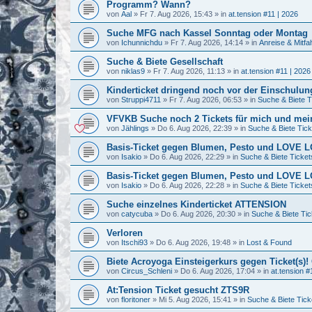
Programm? Wann?
von
Aal
»
Fr 7. Aug 2026, 15:43
» in
at.tension #11 | 2026
Suche MFG nach Kassel Sonntag oder Montag
von
Ichunnichdu
»
Fr 7. Aug 2026, 14:14
» in
Anreise & Mitfa
Suche & Biete Gesellschaft
von
niklas9
»
Fr 7. Aug 2026, 11:13
» in
at.tension #11 | 2026
Kinderticket dringend noch vor der Einschulung
von
Struppi4711
»
Fr 7. Aug 2026, 06:53
» in
Suche & Biete T
VFVKB Suche noch 2 Tickets für mich und mei
von
Jählings
»
Do 6. Aug 2026, 22:39
» in
Suche & Biete Tick
Basis-Ticket gegen Blumen, Pesto und LOVE
von
Isakio
»
Do 6. Aug 2026, 22:29
» in
Suche & Biete Ticket
Basis-Ticket gegen Blumen, Pesto und LOVE
von
Isakio
»
Do 6. Aug 2026, 22:28
» in
Suche & Biete Ticket
Suche einzelnes Kinderticket ATTENSION
von
catycuba
»
Do 6. Aug 2026, 20:30
» in
Suche & Biete Tic
Verloren
von
Itschi93
»
Do 6. Aug 2026, 19:48
» in
Lost & Found
Biete Acroyoga Einsteigerkurs gegen Ticket(s)!
von
Circus_Schleni
»
Do 6. Aug 2026, 17:04
» in
at.tension #
At:Tension Ticket gesucht ZTS9R
von
floritoner
»
Mi 5. Aug 2026, 15:41
» in
Suche & Biete Tick