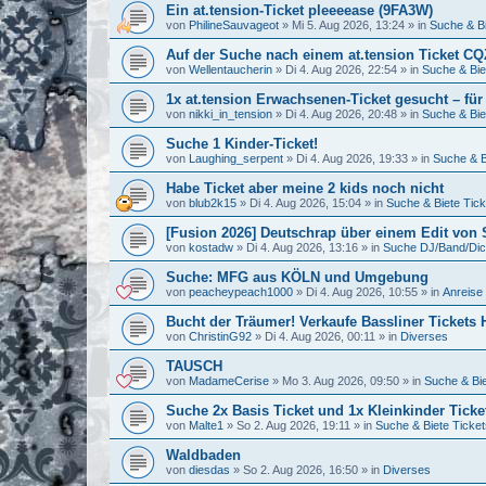
Ein at.tension-Ticket pleeeease (9FA3W)
von
PhilineSauvageot
»
Mi 5. Aug 2026, 13:24
» in
Suche & Bi
Auf der Suche nach einem at.tension Ticket C
von
Wellentaucherin
»
Di 4. Aug 2026, 22:54
» in
Suche & Bie
1x at.tension Erwachsenen-Ticket gesucht – für
von
nikki_in_tension
»
Di 4. Aug 2026, 20:48
» in
Suche & Bie
Suche 1 Kinder-Ticket!
von
Laughing_serpent
»
Di 4. Aug 2026, 19:33
» in
Suche & B
Habe Ticket aber meine 2 kids noch nicht
von
blub2k15
»
Di 4. Aug 2026, 15:04
» in
Suche & Biete Tick
[Fusion 2026] Deutschrap über einem Edit von
von
kostadw
»
Di 4. Aug 2026, 13:16
» in
Suche DJ/Band/Di
Suche: MFG aus KÖLN und Umgebung
von
peacheypeach1000
»
Di 4. Aug 2026, 10:55
» in
Anreise 
Bucht der Träumer! Verkaufe Bassliner Tickets
von
ChristinG92
»
Di 4. Aug 2026, 00:11
» in
Diverses
TAUSCH
von
MadameCerise
»
Mo 3. Aug 2026, 09:50
» in
Suche & Bie
Suche 2x Basis Ticket und 1x Kleinkinder Tick
von
Malte1
»
So 2. Aug 2026, 19:11
» in
Suche & Biete Ticket
Waldbaden
von
diesdas
»
So 2. Aug 2026, 16:50
» in
Diverses