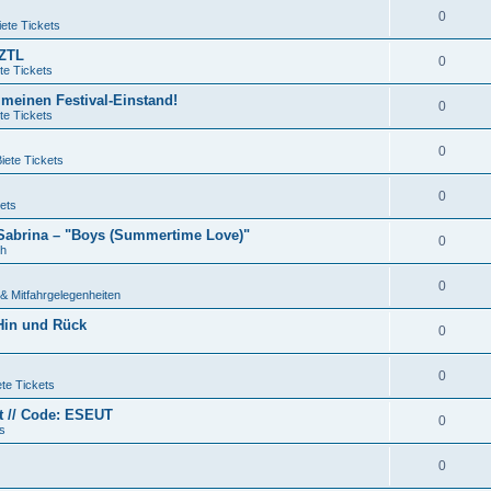
0
ete Tickets
QZTL
0
te Tickets
 meinen Festival-Einstand!
0
te Tickets
0
iete Tickets
0
ets
 Sabrina – "Boys (Summertime Love)"
0
ch
0
& Mitfahrgelegenheiten
 Hin und Rück
0
0
te Tickets
et // Code: ESEUT
0
s
0