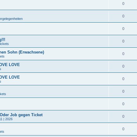
0
0
hrgelegenheiten
0
!!!
0
ickets
nen Sohn (Erwachsene)
0
ets
 LOVE LOVE
0
s
 LOVE LOVE
0
s
0
kets
0
 Oder Job gegen Ticket
0
11 | 2026
0
ets