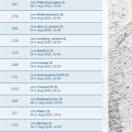
von
PhilineSauvageot
167
Mi 5. Aug 2026, 13:24
von
Wellentaucherin
276
Di 4. Aug 2026, 22:54
von
nikki_in_tension
169
Di 4. Aug 2026, 20:48
von
Laughing_serpent
119
Di 4. Aug 2026, 19:33
von
blub2k15
214
Di 4. Aug 2026, 15:04
von
kostadw
249
Di 4. Aug 2026, 13:16
von
peacheypeach1000
131
Di 4. Aug 2026, 10:55
von
ChristinG92
1432
Di 4. Aug 2026, 00:11
von
MadameCerise
348
Mo 3. Aug 2026, 09:50
von
Malte1
227
So 2. Aug 2026, 19:11
von
diesdas
733
So 2. Aug 2026, 16:50