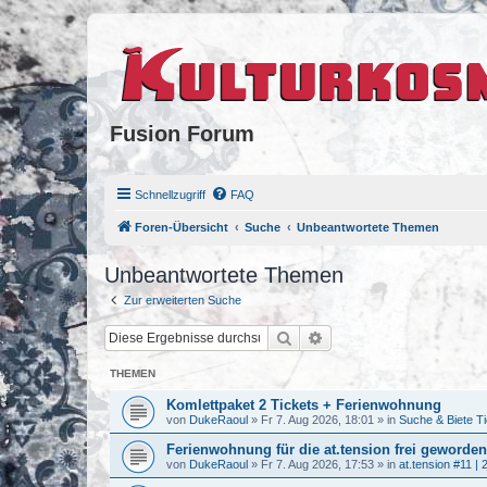
Fusion Forum
Schnellzugriff
FAQ
Foren-Übersicht
Suche
Unbeantwortete Themen
Unbeantwortete Themen
Zur erweiterten Suche
Suche
Erweiterte Suche
THEMEN
Komlettpaket 2 Tickets + Ferienwohnung
von
DukeRaoul
»
Fr 7. Aug 2026, 18:01
» in
Suche & Biete T
Ferienwohnung für die at.tension frei geworden
von
DukeRaoul
»
Fr 7. Aug 2026, 17:53
» in
at.tension #11 | 