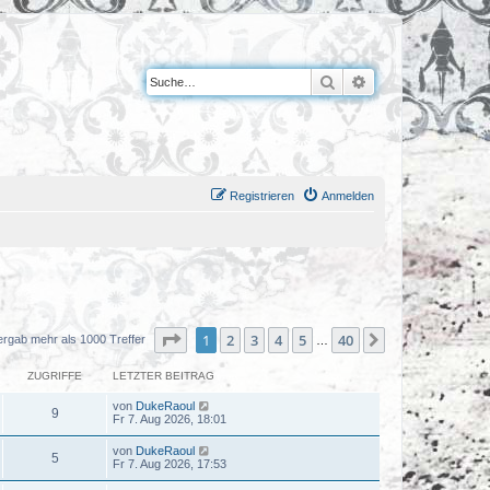
Suche
Erweiterte Suche
Registrieren
Anmelden
Seite
1
von
40
1
2
3
4
5
40
Nächste
ergab mehr als 1000 Treffer
…
ZUGRIFFE
LETZTER BEITRAG
von
DukeRaoul
9
Fr 7. Aug 2026, 18:01
von
DukeRaoul
5
Fr 7. Aug 2026, 17:53