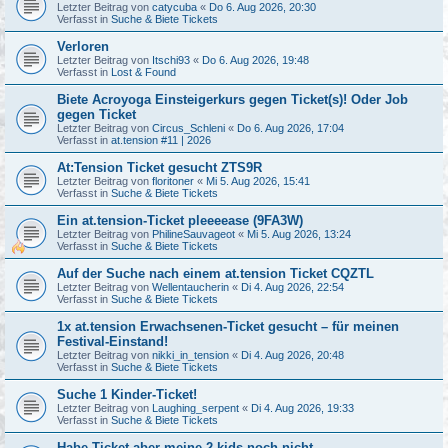
Letzter Beitrag von
catycuba
«
Do 6. Aug 2026, 20:30
Verfasst in
Suche & Biete Tickets
Verloren
Letzter Beitrag von
Itschi93
«
Do 6. Aug 2026, 19:48
Verfasst in
Lost & Found
Biete Acroyoga Einsteigerkurs gegen Ticket(s)! Oder Job
gegen Ticket
Letzter Beitrag von
Circus_Schleni
«
Do 6. Aug 2026, 17:04
Verfasst in
at.tension #11 | 2026
At:Tension Ticket gesucht ZTS9R
Letzter Beitrag von
floritoner
«
Mi 5. Aug 2026, 15:41
Verfasst in
Suche & Biete Tickets
Ein at.tension-Ticket pleeeease (9FA3W)
Letzter Beitrag von
PhilineSauvageot
«
Mi 5. Aug 2026, 13:24
Verfasst in
Suche & Biete Tickets
Auf der Suche nach einem at.tension Ticket CQZTL
Letzter Beitrag von
Wellentaucherin
«
Di 4. Aug 2026, 22:54
Verfasst in
Suche & Biete Tickets
1x at.tension Erwachsenen-Ticket gesucht – für meinen
Festival-Einstand!
Letzter Beitrag von
nikki_in_tension
«
Di 4. Aug 2026, 20:48
Verfasst in
Suche & Biete Tickets
Suche 1 Kinder-Ticket!
Letzter Beitrag von
Laughing_serpent
«
Di 4. Aug 2026, 19:33
Verfasst in
Suche & Biete Tickets
Habe Ticket aber meine 2 kids noch nicht