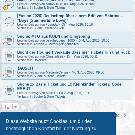
Letzter Beitrag von
blub2k15
«
Di 4. Aug 2026, 15:04
Verfasst in
Suche & Biete Tickets
[Fusion 2026] Deutschrap über einem Edit von Sabrina –
"Boys (Summertime Love)"
Letzter Beitrag von
kostadw
«
Di 4. Aug 2026, 13:16
Verfasst in
Suche DJ/Band/Dich
Suche: MFG aus KÖLN und Umgebung
Letzter Beitrag von
peacheypeach1000
«
Di 4. Aug 2026, 10:55
Verfasst in
Anreise & Mitfahrgelegenheiten
Bucht der Träumer! Verkaufe Bassliner Tickets Hin und Rück
Letzter Beitrag von
ChristinG92
«
Di 4. Aug 2026, 00:11
Verfasst in
Diverses
TAUSCH
Letzter Beitrag von
MadameCerise
«
Mo 3. Aug 2026, 09:50
Verfasst in
Suche & Biete Tickets
Suche 2x Basis Ticket und 1x Kleinkinder Ticket // Code:
ESEUT
Letzter Beitrag von
Malte1
«
So 2. Aug 2026, 19:11
Verfasst in
Suche & Biete Tickets
Seite
1
von
40
1
2
3
4
5
40
Nä
Die Suche ergab mehr als 1000 Treffer
…
Diese Website nutzt Cookies, um dir den
bestmöglichen Komfort bei der Nutzung zu