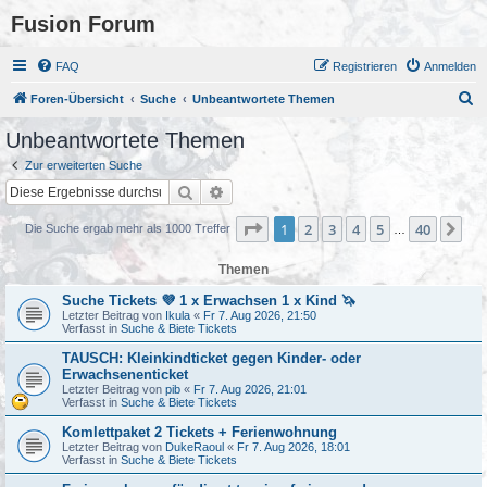
Fusion Forum
FAQ
Registrieren
Anmelden
S
Foren-Übersicht
Suche
Unbeantwortete Themen
u
Unbeantwortete Themen
c
Zur erweiterten Suche
h
Suche
Erweiterte Suche
e
Seite
1
von
40
1
2
3
4
5
40
Nä
Die Suche ergab mehr als 1000 Treffer
…
Themen
Suche Tickets 💜 1 x Erwachsen 1 x Kind 🦄
Letzter Beitrag von
Ikula
«
Fr 7. Aug 2026, 21:50
Verfasst in
Suche & Biete Tickets
TAUSCH: Kleinkindticket gegen Kinder- oder
Erwachsenenticket
Letzter Beitrag von
pib
«
Fr 7. Aug 2026, 21:01
Verfasst in
Suche & Biete Tickets
Komlettpaket 2 Tickets + Ferienwohnung
Letzter Beitrag von
DukeRaoul
«
Fr 7. Aug 2026, 18:01
Verfasst in
Suche & Biete Tickets