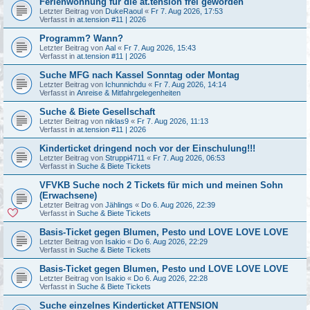
Ferienwohnung für die at.tension frei geworden
Letzter Beitrag von
DukeRaoul
«
Fr 7. Aug 2026, 17:53
Verfasst in
at.tension #11 | 2026
Programm? Wann?
Letzter Beitrag von
Aal
«
Fr 7. Aug 2026, 15:43
Verfasst in
at.tension #11 | 2026
Suche MFG nach Kassel Sonntag oder Montag
Letzter Beitrag von
Ichunnichdu
«
Fr 7. Aug 2026, 14:14
Verfasst in
Anreise & Mitfahrgelegenheiten
Suche & Biete Gesellschaft
Letzter Beitrag von
niklas9
«
Fr 7. Aug 2026, 11:13
Verfasst in
at.tension #11 | 2026
Kinderticket dringend noch vor der Einschulung!!!
Letzter Beitrag von
Struppi4711
«
Fr 7. Aug 2026, 06:53
Verfasst in
Suche & Biete Tickets
VFVKB Suche noch 2 Tickets für mich und meinen Sohn
(Erwachsene)
Letzter Beitrag von
Jählings
«
Do 6. Aug 2026, 22:39
Verfasst in
Suche & Biete Tickets
Basis-Ticket gegen Blumen, Pesto und LOVE LOVE LOVE
Letzter Beitrag von
Isakio
«
Do 6. Aug 2026, 22:29
Verfasst in
Suche & Biete Tickets
Basis-Ticket gegen Blumen, Pesto und LOVE LOVE LOVE
Letzter Beitrag von
Isakio
«
Do 6. Aug 2026, 22:28
Verfasst in
Suche & Biete Tickets
Suche einzelnes Kinderticket ATTENSION