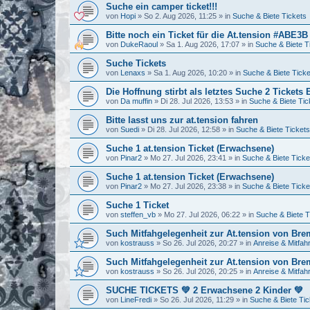
Suche ein camper ticket!!!
von
Hopi
»
So 2. Aug 2026, 11:25
» in
Suche & Biete Tickets
Bitte noch ein Ticket für die At.tension #ABE3B
von
DukeRaoul
»
Sa 1. Aug 2026, 17:07
» in
Suche & Biete T
Suche Tickets
von
Lenaxs
»
Sa 1. Aug 2026, 10:20
» in
Suche & Biete Ticke
Die Hoffnung stirbt als letztes Suche 2 Ticket
von
Da muffin
»
Di 28. Jul 2026, 13:53
» in
Suche & Biete Tic
Bitte lasst uns zur at.tension fahren
von
Suedi
»
Di 28. Jul 2026, 12:58
» in
Suche & Biete Tickets
Suche 1 at.tension Ticket (Erwachsene)
von
Pinar2
»
Mo 27. Jul 2026, 23:41
» in
Suche & Biete Ticke
Suche 1 at.tension Ticket (Erwachsene)
von
Pinar2
»
Mo 27. Jul 2026, 23:38
» in
Suche & Biete Ticke
Suche 1 Ticket
von
steffen_vb
»
Mo 27. Jul 2026, 06:22
» in
Suche & Biete T
Such Mitfahgelegenheit zur At.tension von Br
von
kostrauss
»
So 26. Jul 2026, 20:27
» in
Anreise & Mitfah
Such Mitfahgelegenheit zur At.tension von Br
von
kostrauss
»
So 26. Jul 2026, 20:25
» in
Anreise & Mitfah
SUCHE TICKETS 💚 2 Erwachsene 2 Kinder 💚
von
LineFredi
»
So 26. Jul 2026, 11:29
» in
Suche & Biete Tic