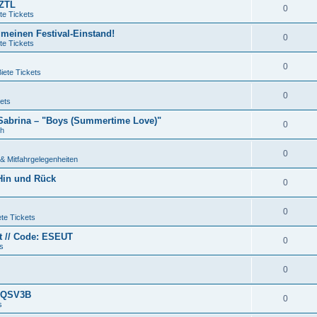
QZTL
0
te Tickets
 meinen Festival-Einstand!
0
te Tickets
0
iete Tickets
0
ets
 Sabrina – "Boys (Summertime Love)"
0
ch
0
& Mitfahrgelegenheiten
 Hin und Rück
0
0
te Tickets
et // Code: ESEUT
0
s
0
e QSV3B
0
s