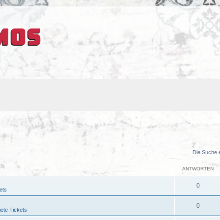
Die Suche 
ANTWORTEN
0
ets
0
ete Tickets