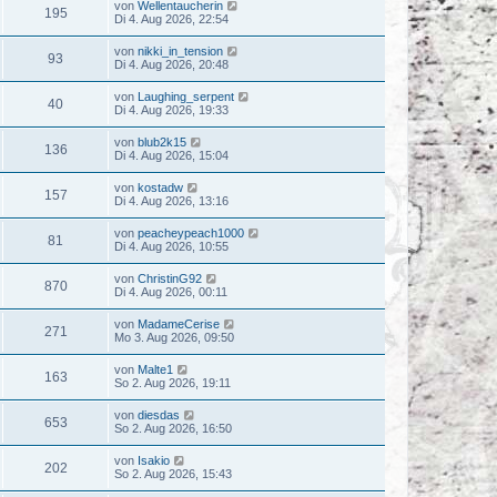
von
Wellentaucherin
195
Di 4. Aug 2026, 22:54
von
nikki_in_tension
93
Di 4. Aug 2026, 20:48
von
Laughing_serpent
40
Di 4. Aug 2026, 19:33
von
blub2k15
136
Di 4. Aug 2026, 15:04
von
kostadw
157
Di 4. Aug 2026, 13:16
von
peacheypeach1000
81
Di 4. Aug 2026, 10:55
von
ChristinG92
870
Di 4. Aug 2026, 00:11
von
MadameCerise
271
Mo 3. Aug 2026, 09:50
von
Malte1
163
So 2. Aug 2026, 19:11
von
diesdas
653
So 2. Aug 2026, 16:50
von
Isakio
202
So 2. Aug 2026, 15:43