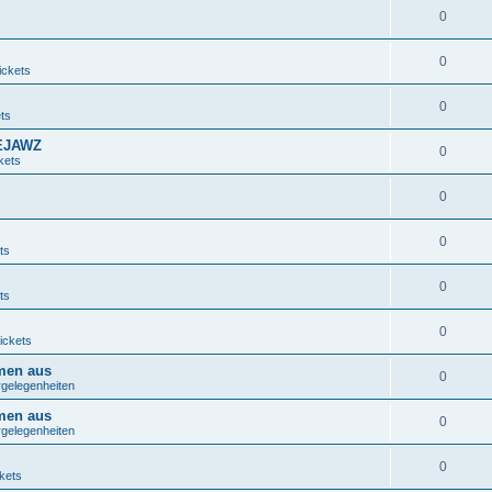
0
0
ickets
0
ts
s EJAWZ
0
kets
0
0
ts
0
ts
0
ickets
emen aus
0
rgelegenheiten
emen aus
0
rgelegenheiten
0
kets