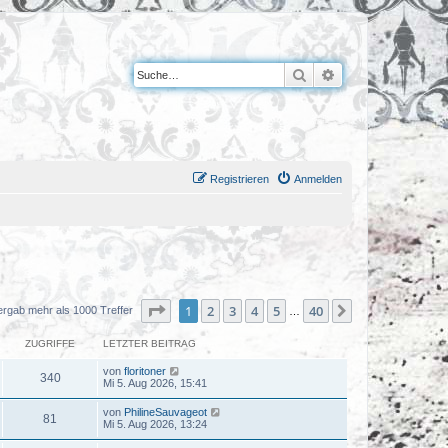
Suche
Erweiterte Suche
Registrieren
Anmelden
Seite
1
von
40
1
2
3
4
5
40
Nächste
ergab mehr als 1000 Treffer
…
ZUGRIFFE
LETZTER BEITRAG
von
floritoner
340
Mi 5. Aug 2026, 15:41
von
PhilineSauvageot
81
Mi 5. Aug 2026, 13:24