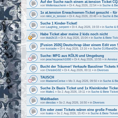
Auf der Suche nach einem at.tension Ticket C
von
Wellentaucherin
»
Di 4. Aug 2026, 22:54
» in
Suche & Bie
1x at.tension Erwachsenen-Ticket gesucht – für
von
nikki_in_tension
»
Di 4. Aug 2026, 20:48
» in
Suche & Bie
Suche 1 Kinder-Ticket!
von
Laughing_serpent
»
Di 4. Aug 2026, 19:33
» in
Suche & B
Habe Ticket aber meine 2 kids noch nicht
von
blub2k15
»
Di 4. Aug 2026, 15:04
» in
Suche & Biete Tick
[Fusion 2026] Deutschrap über einem Edit von
von
kostadw
»
Di 4. Aug 2026, 13:16
» in
Suche DJ/Band/Di
Suche: MFG aus KÖLN und Umgebung
von
peacheypeach1000
»
Di 4. Aug 2026, 10:55
» in
Anreise 
Bucht der Träumer! Verkaufe Bassliner Tickets
von
ChristinG92
»
Di 4. Aug 2026, 00:11
» in
Diverses
TAUSCH
von
MadameCerise
»
Mo 3. Aug 2026, 09:50
» in
Suche & Bie
Suche 2x Basis Ticket und 1x Kleinkinder Tick
von
Malte1
»
So 2. Aug 2026, 19:11
» in
Suche & Biete Ticket
Waldbaden
von
diesdas
»
So 2. Aug 2026, 16:50
» in
Diverses
Ein oder zwei Tickets wären eine große Freud
von
Isakio
»
So 2. Aug 2026, 15:43
» in
Suche & Biete Ticket