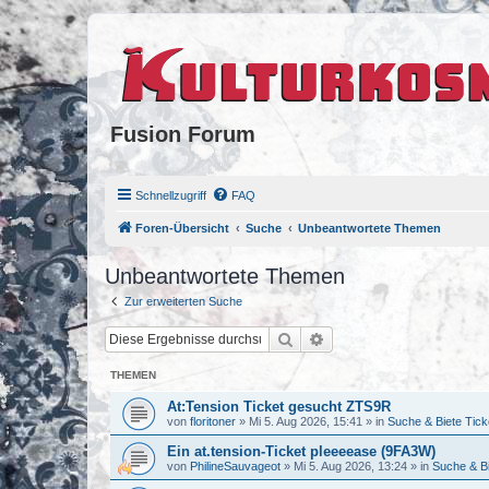
Fusion Forum
Schnellzugriff
FAQ
Foren-Übersicht
Suche
Unbeantwortete Themen
Unbeantwortete Themen
Zur erweiterten Suche
Suche
Erweiterte Suche
THEMEN
At:Tension Ticket gesucht ZTS9R
von
floritoner
»
Mi 5. Aug 2026, 15:41
» in
Suche & Biete Tick
Ein at.tension-Ticket pleeeease (9FA3W)
von
PhilineSauvageot
»
Mi 5. Aug 2026, 13:24
» in
Suche & Bi