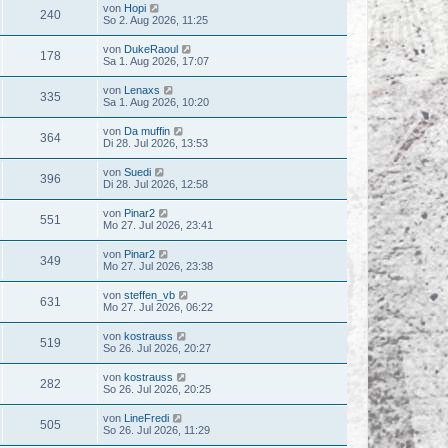
von
Hopi
240
So 2. Aug 2026, 11:25
von
DukeRaoul
178
Sa 1. Aug 2026, 17:07
von
Lenaxs
335
Sa 1. Aug 2026, 10:20
von
Da muffin
364
Di 28. Jul 2026, 13:53
von
Suedi
396
Di 28. Jul 2026, 12:58
von
Pinar2
551
Mo 27. Jul 2026, 23:41
von
Pinar2
349
Mo 27. Jul 2026, 23:38
von
steffen_vb
631
Mo 27. Jul 2026, 06:22
von
kostrauss
519
So 26. Jul 2026, 20:27
von
kostrauss
282
So 26. Jul 2026, 20:25
von
LineFredi
505
So 26. Jul 2026, 11:29