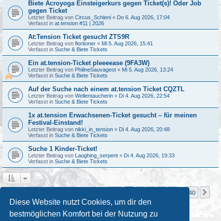
Biete Acroyoga Einsteigerkurs gegen Ticket(s)! Oder Job
gegen Ticket
Letzter Beitrag von
Circus_Schleni
«
Do 6. Aug 2026, 17:04
Verfasst in
at.tension #11 | 2026
At:Tension Ticket gesucht ZTS9R
Letzter Beitrag von
floritoner
«
Mi 5. Aug 2026, 15:41
Verfasst in
Suche & Biete Tickets
Ein at.tension-Ticket pleeeease (9FA3W)
Letzter Beitrag von
PhilineSauvageot
«
Mi 5. Aug 2026, 13:24
Verfasst in
Suche & Biete Tickets
Auf der Suche nach einem at.tension Ticket CQZTL
Letzter Beitrag von
Wellentaucherin
«
Di 4. Aug 2026, 22:54
Verfasst in
Suche & Biete Tickets
1x at.tension Erwachsenen-Ticket gesucht – für meinen
Festival-Einstand!
Letzter Beitrag von
nikki_in_tension
«
Di 4. Aug 2026, 20:48
Verfasst in
Suche & Biete Tickets
Suche 1 Kinder-Ticket!
Letzter Beitrag von
Laughing_serpent
«
Di 4. Aug 2026, 19:33
Verfasst in
Suche & Biete Tickets
Seite
1
von
40
1
2
3
4
5
40
Nä
Die Suche ergab mehr als 1000 Treffer
…
Diese Website nutzt Cookies, um dir den
bestmöglichen Komfort bei der Nutzung zu