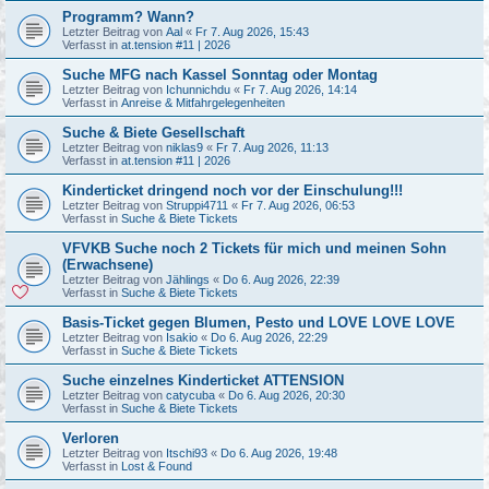
Programm? Wann?
Letzter Beitrag von
Aal
«
Fr 7. Aug 2026, 15:43
Verfasst in
at.tension #11 | 2026
Suche MFG nach Kassel Sonntag oder Montag
Letzter Beitrag von
Ichunnichdu
«
Fr 7. Aug 2026, 14:14
Verfasst in
Anreise & Mitfahrgelegenheiten
Suche & Biete Gesellschaft
Letzter Beitrag von
niklas9
«
Fr 7. Aug 2026, 11:13
Verfasst in
at.tension #11 | 2026
Kinderticket dringend noch vor der Einschulung!!!
Letzter Beitrag von
Struppi4711
«
Fr 7. Aug 2026, 06:53
Verfasst in
Suche & Biete Tickets
VFVKB Suche noch 2 Tickets für mich und meinen Sohn
(Erwachsene)
Letzter Beitrag von
Jählings
«
Do 6. Aug 2026, 22:39
Verfasst in
Suche & Biete Tickets
Basis-Ticket gegen Blumen, Pesto und LOVE LOVE LOVE
Letzter Beitrag von
Isakio
«
Do 6. Aug 2026, 22:29
Verfasst in
Suche & Biete Tickets
Suche einzelnes Kinderticket ATTENSION
Letzter Beitrag von
catycuba
«
Do 6. Aug 2026, 20:30
Verfasst in
Suche & Biete Tickets
Verloren
Letzter Beitrag von
Itschi93
«
Do 6. Aug 2026, 19:48
Verfasst in
Lost & Found