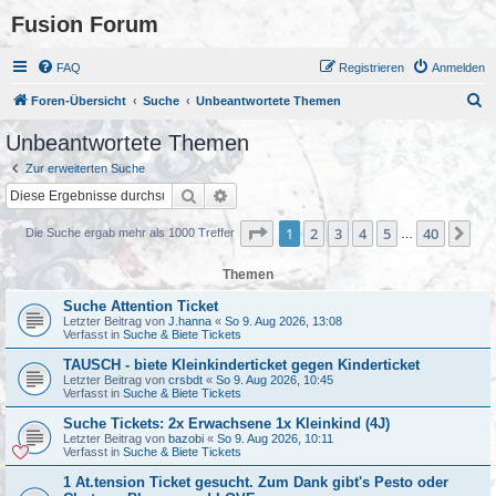
Fusion Forum
FAQ
Registrieren
Anmelden
S
Foren-Übersicht
Suche
Unbeantwortete Themen
u
Unbeantwortete Themen
c
Zur erweiterten Suche
h
Suche
Erweiterte Suche
e
Seite
1
von
40
1
2
3
4
5
40
Nä
Die Suche ergab mehr als 1000 Treffer
…
Themen
Suche Attention Ticket
Letzter Beitrag von
J.hanna
«
So 9. Aug 2026, 13:08
Verfasst in
Suche & Biete Tickets
TAUSCH - biete Kleinkinderticket gegen Kinderticket
Letzter Beitrag von
crsbdt
«
So 9. Aug 2026, 10:45
Verfasst in
Suche & Biete Tickets
Suche Tickets: 2x Erwachsene 1x Kleinkind (4J)
Letzter Beitrag von
bazobi
«
So 9. Aug 2026, 10:11
Verfasst in
Suche & Biete Tickets
1 At.tension Ticket gesucht. Zum Dank gibt's Pesto oder