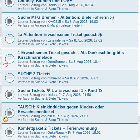
Chutney, Blumen und LOVE
Letzter Beitrag von
Isakio
«
So 9. Aug 2026, 07:34
Verfasst in
Suche & Biete Tickets
Suche MFG Bremen - At.tention; Biete Fahrerin :-)
Letzter Beitrag von
Kiwi0815
«
Sa 8. Aug 2026, 19:03
Verfasst in
Anreise & Mitfahrgelegenheiten
1x At.tention Erwachsenen-Ticket gesucht☀️
Letzter Beitrag von
Estevalente
«
Sa 8. Aug 2026, 17:02
Verfasst in
Suche & Biete Tickets
1 Erwachsenen-Ticket gesucht - Als Dankeschön gibt’s
Kirschmarmelade
Letzter Beitrag von
DoroSonne
«
Sa 8. Aug 2026, 10:44
Verfasst in
Suche & Biete Tickets
SUCHE 2 Tickets
Letzter Beitrag von
mmaikee
«
Sa 8. Aug 2026, 09:03
Verfasst in
Suche & Biete Tickets
Suche Tickets 💜 1 x Erwachsen 1 x Kind 🦄
Letzter Beitrag von
Ikula
«
Fr 7. Aug 2026, 21:50
Verfasst in
Suche & Biete Tickets
TAUSCH: Kleinkindticket gegen Kinder- oder
Erwachsenenticket
Letzter Beitrag von
pib
«
Fr 7. Aug 2026, 21:01
Verfasst in
Suche & Biete Tickets
Komlettpaket 2 Tickets + Ferienwohnung
Letzter Beitrag von
DukeRaoul
«
Fr 7. Aug 2026, 18:01
Verfasst in
Suche & Biete Tickets