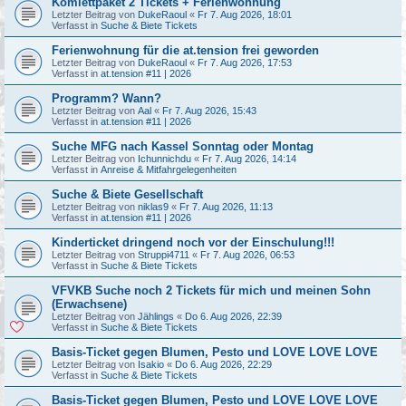
Komlettpaket 2 Tickets + Ferienwohnung
Letzter Beitrag von
DukeRaoul
«
Fr 7. Aug 2026, 18:01
Verfasst in
Suche & Biete Tickets
Ferienwohnung für die at.tension frei geworden
Letzter Beitrag von
DukeRaoul
«
Fr 7. Aug 2026, 17:53
Verfasst in
at.tension #11 | 2026
Programm? Wann?
Letzter Beitrag von
Aal
«
Fr 7. Aug 2026, 15:43
Verfasst in
at.tension #11 | 2026
Suche MFG nach Kassel Sonntag oder Montag
Letzter Beitrag von
Ichunnichdu
«
Fr 7. Aug 2026, 14:14
Verfasst in
Anreise & Mitfahrgelegenheiten
Suche & Biete Gesellschaft
Letzter Beitrag von
niklas9
«
Fr 7. Aug 2026, 11:13
Verfasst in
at.tension #11 | 2026
Kinderticket dringend noch vor der Einschulung!!!
Letzter Beitrag von
Struppi4711
«
Fr 7. Aug 2026, 06:53
Verfasst in
Suche & Biete Tickets
VFVKB Suche noch 2 Tickets für mich und meinen Sohn
(Erwachsene)
Letzter Beitrag von
Jählings
«
Do 6. Aug 2026, 22:39
Verfasst in
Suche & Biete Tickets
Basis-Ticket gegen Blumen, Pesto und LOVE LOVE LOVE
Letzter Beitrag von
Isakio
«
Do 6. Aug 2026, 22:29
Verfasst in
Suche & Biete Tickets
Basis-Ticket gegen Blumen, Pesto und LOVE LOVE LOVE