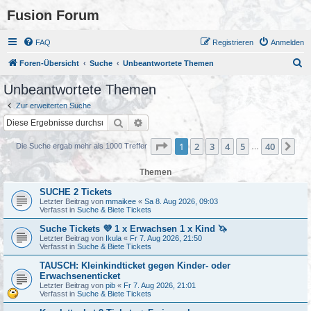
Fusion Forum
FAQ
Registrieren
Anmelden
S
Foren-Übersicht
Suche
Unbeantwortete Themen
u
Unbeantwortete Themen
c
Zur erweiterten Suche
h
Suche
Erweiterte Suche
e
Seite
1
von
40
1
2
3
4
5
40
Nä
Die Suche ergab mehr als 1000 Treffer
…
Themen
SUCHE 2 Tickets
Letzter Beitrag von
mmaikee
«
Sa 8. Aug 2026, 09:03
Verfasst in
Suche & Biete Tickets
Suche Tickets 💜 1 x Erwachsen 1 x Kind 🦄
Letzter Beitrag von
Ikula
«
Fr 7. Aug 2026, 21:50
Verfasst in
Suche & Biete Tickets
TAUSCH: Kleinkindticket gegen Kinder- oder
Erwachsenenticket
Letzter Beitrag von
pib
«
Fr 7. Aug 2026, 21:01
Verfasst in
Suche & Biete Tickets