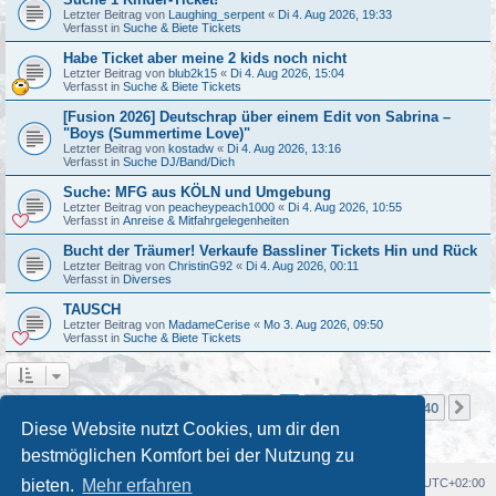
Letzter Beitrag von
Laughing_serpent
«
Di 4. Aug 2026, 19:33
Verfasst in
Suche & Biete Tickets
Habe Ticket aber meine 2 kids noch nicht
Letzter Beitrag von
blub2k15
«
Di 4. Aug 2026, 15:04
Verfasst in
Suche & Biete Tickets
[Fusion 2026] Deutschrap über einem Edit von Sabrina –
"Boys (Summertime Love)"
Letzter Beitrag von
kostadw
«
Di 4. Aug 2026, 13:16
Verfasst in
Suche DJ/Band/Dich
Suche: MFG aus KÖLN und Umgebung
Letzter Beitrag von
peacheypeach1000
«
Di 4. Aug 2026, 10:55
Verfasst in
Anreise & Mitfahrgelegenheiten
Bucht der Träumer! Verkaufe Bassliner Tickets Hin und Rück
Letzter Beitrag von
ChristinG92
«
Di 4. Aug 2026, 00:11
Verfasst in
Diverses
TAUSCH
Letzter Beitrag von
MadameCerise
«
Mo 3. Aug 2026, 09:50
Verfasst in
Suche & Biete Tickets
Seite
1
von
40
1
2
3
4
5
40
Nä
Die Suche ergab mehr als 1000 Treffer
…
Diese Website nutzt Cookies, um dir den
bestmöglichen Komfort bei der Nutzung zu
Foren-Übersicht
Alle Cookies löschen
Alle Zeiten sind
UTC+02:00
bieten.
Mehr erfahren