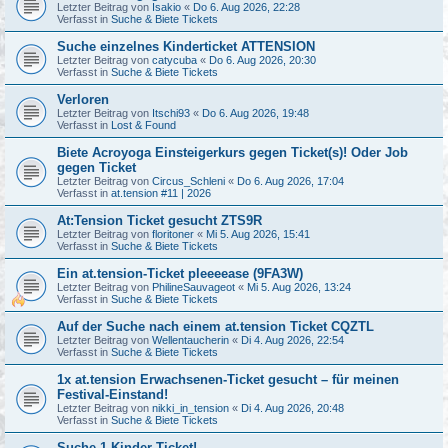
Letzter Beitrag von
Isakio
«
Do 6. Aug 2026, 22:28
Verfasst in
Suche & Biete Tickets
Suche einzelnes Kinderticket ATTENSION
Letzter Beitrag von
catycuba
«
Do 6. Aug 2026, 20:30
Verfasst in
Suche & Biete Tickets
Verloren
Letzter Beitrag von
Itschi93
«
Do 6. Aug 2026, 19:48
Verfasst in
Lost & Found
Biete Acroyoga Einsteigerkurs gegen Ticket(s)! Oder Job
gegen Ticket
Letzter Beitrag von
Circus_Schleni
«
Do 6. Aug 2026, 17:04
Verfasst in
at.tension #11 | 2026
At:Tension Ticket gesucht ZTS9R
Letzter Beitrag von
floritoner
«
Mi 5. Aug 2026, 15:41
Verfasst in
Suche & Biete Tickets
Ein at.tension-Ticket pleeeease (9FA3W)
Letzter Beitrag von
PhilineSauvageot
«
Mi 5. Aug 2026, 13:24
Verfasst in
Suche & Biete Tickets
Auf der Suche nach einem at.tension Ticket CQZTL
Letzter Beitrag von
Wellentaucherin
«
Di 4. Aug 2026, 22:54
Verfasst in
Suche & Biete Tickets
1x at.tension Erwachsenen-Ticket gesucht – für meinen
Festival-Einstand!
Letzter Beitrag von
nikki_in_tension
«
Di 4. Aug 2026, 20:48
Verfasst in
Suche & Biete Tickets
Suche 1 Kinder-Ticket!