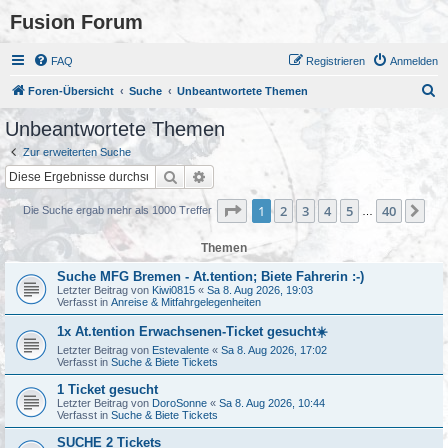
Fusion Forum
FAQ
Registrieren
Anmelden
S
Foren-Übersicht
Suche
Unbeantwortete Themen
u
Unbeantwortete Themen
c
Zur erweiterten Suche
h
Suche
Erweiterte Suche
e
Seite
1
von
40
1
2
3
4
5
40
Nä
Die Suche ergab mehr als 1000 Treffer
…
Themen
Suche MFG Bremen - At.tention; Biete Fahrerin :-)
Letzter Beitrag von
Kiwi0815
«
Sa 8. Aug 2026, 19:03
Verfasst in
Anreise & Mitfahrgelegenheiten
1x At.tention Erwachsenen-Ticket gesucht☀️
Letzter Beitrag von
Estevalente
«
Sa 8. Aug 2026, 17:02
Verfasst in
Suche & Biete Tickets
1 Ticket gesucht
Letzter Beitrag von
DoroSonne
«
Sa 8. Aug 2026, 10:44
Verfasst in
Suche & Biete Tickets
SUCHE 2 Tickets