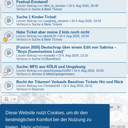
Festival-Einstand!
Letzter Beitrag von
nikki_in_tension
«
Di 4. Aug 2026, 20:48
Verfasst in
Suche & Biete Tickets
Suche 1 Kinder-Ticket!
Letzter Beitrag von
Laughing_serpent
«
Di 4. Aug 2026, 19:33
Verfasst in
Suche & Biete Tickets
Habe Ticket aber meine 2 kids noch nicht
Letzter Beitrag von
blub2k15
«
Di 4. Aug 2026, 15:04
Verfasst in
Suche & Biete Tickets
[Fusion 2026] Deutschrap über einem Edit von Sabrina –
"Boys (Summertime Love)"
Letzter Beitrag von
kostadw
«
Di 4. Aug 2026, 13:16
Verfasst in
Suche DJ/Band/Dich
Suche: MFG aus KÖLN und Umgebung
Letzter Beitrag von
peacheypeach1000
«
Di 4. Aug 2026, 10:55
Verfasst in
Anreise & Mitfahrgelegenheiten
Bucht der Träumer! Verkaufe Bassliner Tickets Hin und Rück
Letzter Beitrag von
ChristinG92
«
Di 4. Aug 2026, 00:11
Verfasst in
Diverses
Seite
1
von
40
1
2
3
4
5
40
Nä
Die Suche ergab mehr als 1000 Treffer
…
Diese Website nutzt Cookies, um dir den
bestmöglichen Komfort bei der Nutzung zu
Foren-Übersicht
Alle Cookies löschen
Alle Zeiten sind
UTC+02:00
bieten.
Mehr erfahren