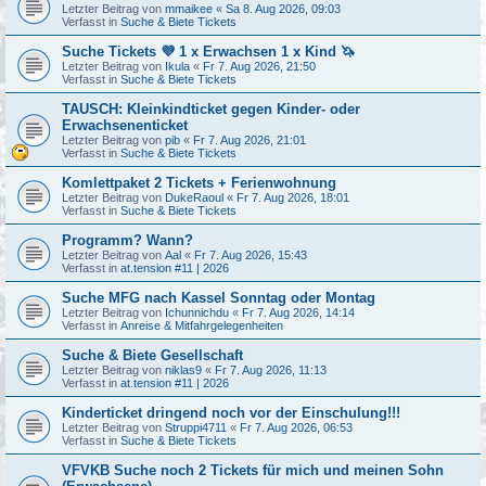
Letzter Beitrag von
mmaikee
«
Sa 8. Aug 2026, 09:03
Verfasst in
Suche & Biete Tickets
Suche Tickets 💜 1 x Erwachsen 1 x Kind 🦄
Letzter Beitrag von
Ikula
«
Fr 7. Aug 2026, 21:50
Verfasst in
Suche & Biete Tickets
TAUSCH: Kleinkindticket gegen Kinder- oder
Erwachsenenticket
Letzter Beitrag von
pib
«
Fr 7. Aug 2026, 21:01
Verfasst in
Suche & Biete Tickets
Komlettpaket 2 Tickets + Ferienwohnung
Letzter Beitrag von
DukeRaoul
«
Fr 7. Aug 2026, 18:01
Verfasst in
Suche & Biete Tickets
Programm? Wann?
Letzter Beitrag von
Aal
«
Fr 7. Aug 2026, 15:43
Verfasst in
at.tension #11 | 2026
Suche MFG nach Kassel Sonntag oder Montag
Letzter Beitrag von
Ichunnichdu
«
Fr 7. Aug 2026, 14:14
Verfasst in
Anreise & Mitfahrgelegenheiten
Suche & Biete Gesellschaft
Letzter Beitrag von
niklas9
«
Fr 7. Aug 2026, 11:13
Verfasst in
at.tension #11 | 2026
Kinderticket dringend noch vor der Einschulung!!!
Letzter Beitrag von
Struppi4711
«
Fr 7. Aug 2026, 06:53
Verfasst in
Suche & Biete Tickets
VFVKB Suche noch 2 Tickets für mich und meinen Sohn