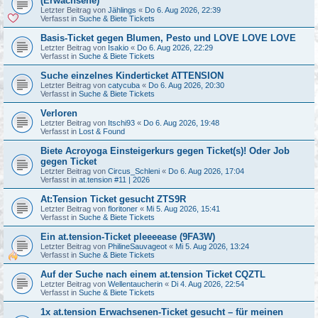
(Erwachsene)
Letzter Beitrag von
Jählings
«
Do 6. Aug 2026, 22:39
Verfasst in
Suche & Biete Tickets
Basis-Ticket gegen Blumen, Pesto und LOVE LOVE LOVE
Letzter Beitrag von
Isakio
«
Do 6. Aug 2026, 22:29
Verfasst in
Suche & Biete Tickets
Suche einzelnes Kinderticket ATTENSION
Letzter Beitrag von
catycuba
«
Do 6. Aug 2026, 20:30
Verfasst in
Suche & Biete Tickets
Verloren
Letzter Beitrag von
Itschi93
«
Do 6. Aug 2026, 19:48
Verfasst in
Lost & Found
Biete Acroyoga Einsteigerkurs gegen Ticket(s)! Oder Job
gegen Ticket
Letzter Beitrag von
Circus_Schleni
«
Do 6. Aug 2026, 17:04
Verfasst in
at.tension #11 | 2026
At:Tension Ticket gesucht ZTS9R
Letzter Beitrag von
floritoner
«
Mi 5. Aug 2026, 15:41
Verfasst in
Suche & Biete Tickets
Ein at.tension-Ticket pleeeease (9FA3W)
Letzter Beitrag von
PhilineSauvageot
«
Mi 5. Aug 2026, 13:24
Verfasst in
Suche & Biete Tickets
Auf der Suche nach einem at.tension Ticket CQZTL
Letzter Beitrag von
Wellentaucherin
«
Di 4. Aug 2026, 22:54
Verfasst in
Suche & Biete Tickets
1x at.tension Erwachsenen-Ticket gesucht – für meinen