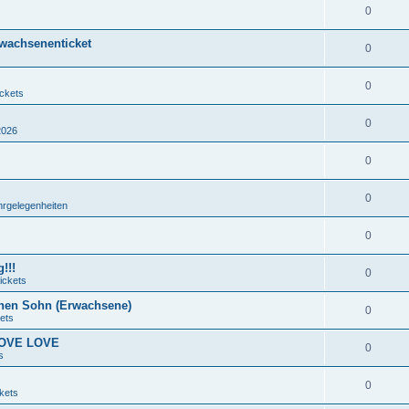
0
rwachsenenticket
0
0
ickets
0
2026
0
0
hrgelegenheiten
0
!!!
0
ickets
nen Sohn (Erwachsene)
0
ets
 LOVE LOVE
0
s
0
kets