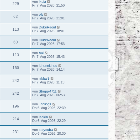
von
Ikula
229
Fr 7. Aug 2026, 21:50
von
pib
62
Fr 7. Aug 2026, 21:01
von
DukeRaoul
113
Fr 7. Aug 2026, 18:01
von
DukeRaoul
60
Fr 7. Aug 2026, 17:53
von
Aal
113
Fr 7. Aug 2026, 15:43
von
Ichunnichdu
160
Fr 7. Aug 2026, 14:14
von
niklas9
242
Fr 7. Aug 2026, 11:13
von
Struppi4711
242
Fr 7. Aug 2026, 06:53
von
Jählings
196
Do 6. Aug 2026, 22:39
von
Isakio
214
Do 6. Aug 2026, 22:29
von
catycuba
231
Do 6. Aug 2026, 20:30