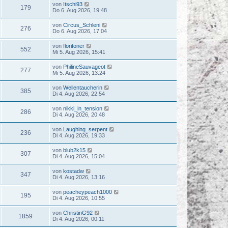
von
Itschi93
179
Do 6. Aug 2026, 19:48
von
Circus_Schleni
276
Do 6. Aug 2026, 17:04
von
floritoner
552
Mi 5. Aug 2026, 15:41
von
PhilineSauvageot
277
Mi 5. Aug 2026, 13:24
von
Wellentaucherin
385
Di 4. Aug 2026, 22:54
von
nikki_in_tension
286
Di 4. Aug 2026, 20:48
von
Laughing_serpent
236
Di 4. Aug 2026, 19:33
von
blub2k15
307
Di 4. Aug 2026, 15:04
von
kostadw
347
Di 4. Aug 2026, 13:16
von
peacheypeach1000
195
Di 4. Aug 2026, 10:55
von
ChristinG92
1859
Di 4. Aug 2026, 00:11