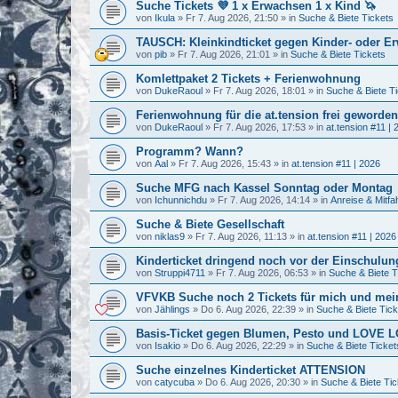
Suche Tickets 💜 1 x Erwachsen 1 x Kind 🦄
von
Ikula
»
Fr 7. Aug 2026, 21:50
» in
Suche & Biete Tickets
TAUSCH: Kleinkindticket gegen Kinder- oder E
von
pib
»
Fr 7. Aug 2026, 21:01
» in
Suche & Biete Tickets
Komlettpaket 2 Tickets + Ferienwohnung
von
DukeRaoul
»
Fr 7. Aug 2026, 18:01
» in
Suche & Biete T
Ferienwohnung für die at.tension frei geworden
von
DukeRaoul
»
Fr 7. Aug 2026, 17:53
» in
at.tension #11 | 
Programm? Wann?
von
Aal
»
Fr 7. Aug 2026, 15:43
» in
at.tension #11 | 2026
Suche MFG nach Kassel Sonntag oder Montag
von
Ichunnichdu
»
Fr 7. Aug 2026, 14:14
» in
Anreise & Mitfa
Suche & Biete Gesellschaft
von
niklas9
»
Fr 7. Aug 2026, 11:13
» in
at.tension #11 | 2026
Kinderticket dringend noch vor der Einschulung
von
Struppi4711
»
Fr 7. Aug 2026, 06:53
» in
Suche & Biete T
VFVKB Suche noch 2 Tickets für mich und mei
von
Jählings
»
Do 6. Aug 2026, 22:39
» in
Suche & Biete Tick
Basis-Ticket gegen Blumen, Pesto und LOVE
von
Isakio
»
Do 6. Aug 2026, 22:29
» in
Suche & Biete Ticket
Suche einzelnes Kinderticket ATTENSION
von
catycuba
»
Do 6. Aug 2026, 20:30
» in
Suche & Biete Tic