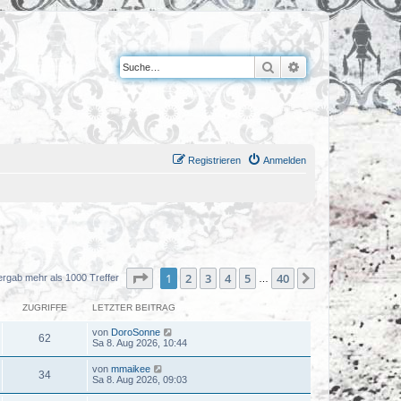
Suche
Erweiterte Suche
Registrieren
Anmelden
Seite
1
von
40
1
2
3
4
5
40
Nächste
ergab mehr als 1000 Treffer
…
ZUGRIFFE
LETZTER BEITRAG
von
DoroSonne
62
Sa 8. Aug 2026, 10:44
von
mmaikee
34
Sa 8. Aug 2026, 09:03