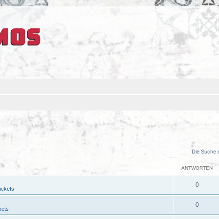
Die Suche 
ANTWORTEN
0
ickets
0
kets