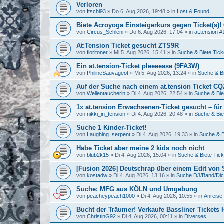
Verloren
von
Itschi93
»
Do 6. Aug 2026, 19:48
» in
Lost & Found
Biete Acroyoga Einsteigerkurs gegen Ticket(s)!
von
Circus_Schleni
»
Do 6. Aug 2026, 17:04
» in
at.tension #
At:Tension Ticket gesucht ZTS9R
von
floritoner
»
Mi 5. Aug 2026, 15:41
» in
Suche & Biete Tick
Ein at.tension-Ticket pleeeease (9FA3W)
von
PhilineSauvageot
»
Mi 5. Aug 2026, 13:24
» in
Suche & Bi
Auf der Suche nach einem at.tension Ticket C
von
Wellentaucherin
»
Di 4. Aug 2026, 22:54
» in
Suche & Bie
1x at.tension Erwachsenen-Ticket gesucht – für
von
nikki_in_tension
»
Di 4. Aug 2026, 20:48
» in
Suche & Bie
Suche 1 Kinder-Ticket!
von
Laughing_serpent
»
Di 4. Aug 2026, 19:33
» in
Suche & B
Habe Ticket aber meine 2 kids noch nicht
von
blub2k15
»
Di 4. Aug 2026, 15:04
» in
Suche & Biete Tick
[Fusion 2026] Deutschrap über einem Edit von
von
kostadw
»
Di 4. Aug 2026, 13:16
» in
Suche DJ/Band/Di
Suche: MFG aus KÖLN und Umgebung
von
peacheypeach1000
»
Di 4. Aug 2026, 10:55
» in
Anreise 
Bucht der Träumer! Verkaufe Bassliner Tickets
von
ChristinG92
»
Di 4. Aug 2026, 00:11
» in
Diverses