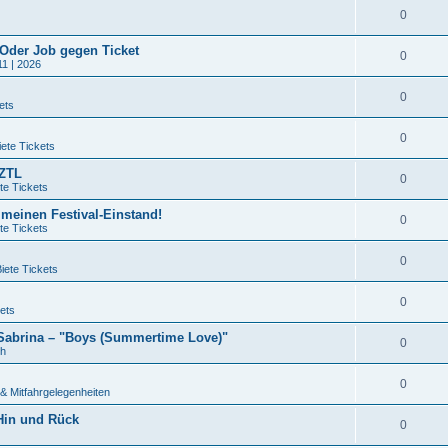
0
 Oder Job gegen Ticket
0
11 | 2026
0
ets
0
ete Tickets
QZTL
0
te Tickets
 meinen Festival-Einstand!
0
te Tickets
0
iete Tickets
0
ets
 Sabrina – "Boys (Summertime Love)"
0
ch
0
& Mitfahrgelegenheiten
 Hin und Rück
0