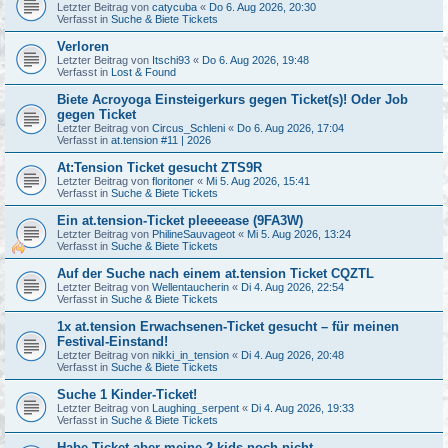
Letzter Beitrag von
catycuba
«
Do 6. Aug 2026, 20:30
Verfasst in
Suche & Biete Tickets
Verloren
Letzter Beitrag von
Itschi93
«
Do 6. Aug 2026, 19:48
Verfasst in
Lost & Found
Biete Acroyoga Einsteigerkurs gegen Ticket(s)! Oder Job
gegen Ticket
Letzter Beitrag von
Circus_Schleni
«
Do 6. Aug 2026, 17:04
Verfasst in
at.tension #11 | 2026
At:Tension Ticket gesucht ZTS9R
Letzter Beitrag von
floritoner
«
Mi 5. Aug 2026, 15:41
Verfasst in
Suche & Biete Tickets
Ein at.tension-Ticket pleeeease (9FA3W)
Letzter Beitrag von
PhilineSauvageot
«
Mi 5. Aug 2026, 13:24
Verfasst in
Suche & Biete Tickets
Auf der Suche nach einem at.tension Ticket CQZTL
Letzter Beitrag von
Wellentaucherin
«
Di 4. Aug 2026, 22:54
Verfasst in
Suche & Biete Tickets
1x at.tension Erwachsenen-Ticket gesucht – für meinen
Festival-Einstand!
Letzter Beitrag von
nikki_in_tension
«
Di 4. Aug 2026, 20:48
Verfasst in
Suche & Biete Tickets
Suche 1 Kinder-Ticket!
Letzter Beitrag von
Laughing_serpent
«
Di 4. Aug 2026, 19:33
Verfasst in
Suche & Biete Tickets
Habe Ticket aber meine 2 kids noch nicht