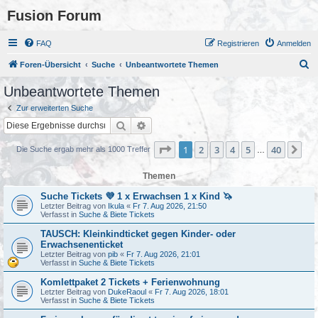
Fusion Forum
FAQ
Registrieren
Anmelden
S
Foren-Übersicht
Suche
Unbeantwortete Themen
u
Unbeantwortete Themen
c
Zur erweiterten Suche
h
Suche
Erweiterte Suche
e
Seite
1
von
40
1
2
3
4
5
40
Nä
Die Suche ergab mehr als 1000 Treffer
…
Themen
Suche Tickets 💜 1 x Erwachsen 1 x Kind 🦄
Letzter Beitrag von
Ikula
«
Fr 7. Aug 2026, 21:50
Verfasst in
Suche & Biete Tickets
TAUSCH: Kleinkindticket gegen Kinder- oder
Erwachsenenticket
Letzter Beitrag von
pib
«
Fr 7. Aug 2026, 21:01
Verfasst in
Suche & Biete Tickets
Komlettpaket 2 Tickets + Ferienwohnung
Letzter Beitrag von
DukeRaoul
«
Fr 7. Aug 2026, 18:01
Verfasst in
Suche & Biete Tickets