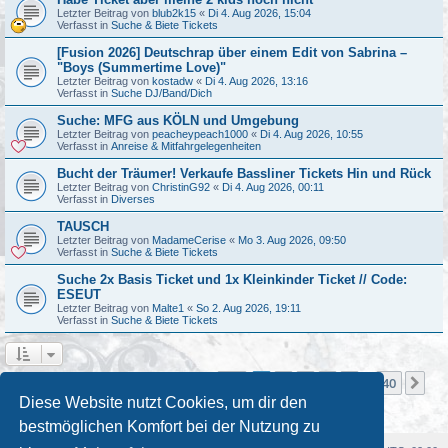
Letzter Beitrag von
blub2k15
«
Di 4. Aug 2026, 15:04
Verfasst in
Suche & Biete Tickets
[Fusion 2026] Deutschrap über einem Edit von Sabrina –
"Boys (Summertime Love)"
Letzter Beitrag von
kostadw
«
Di 4. Aug 2026, 13:16
Verfasst in
Suche DJ/Band/Dich
Suche: MFG aus KÖLN und Umgebung
Letzter Beitrag von
peacheypeach1000
«
Di 4. Aug 2026, 10:55
Verfasst in
Anreise & Mitfahrgelegenheiten
Bucht der Träumer! Verkaufe Bassliner Tickets Hin und Rück
Letzter Beitrag von
ChristinG92
«
Di 4. Aug 2026, 00:11
Verfasst in
Diverses
TAUSCH
Letzter Beitrag von
MadameCerise
«
Mo 3. Aug 2026, 09:50
Verfasst in
Suche & Biete Tickets
Suche 2x Basis Ticket und 1x Kleinkinder Ticket // Code:
ESEUT
Letzter Beitrag von
Malte1
«
So 2. Aug 2026, 19:11
Verfasst in
Suche & Biete Tickets
Seite
1
von
40
1
2
3
4
5
40
Nä
Die Suche ergab mehr als 1000 Treffer
…
Diese Website nutzt Cookies, um dir den
bestmöglichen Komfort bei der Nutzung zu