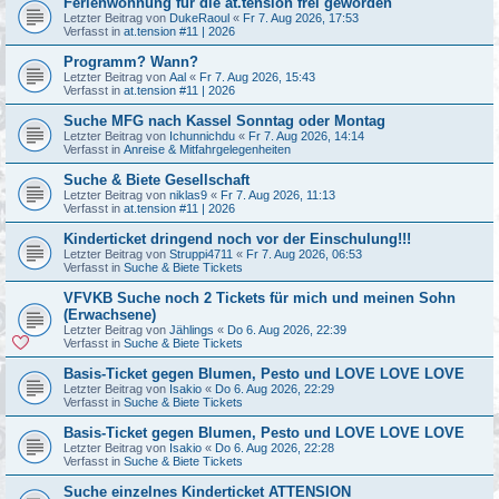
Ferienwohnung für die at.tension frei geworden
Letzter Beitrag von
DukeRaoul
«
Fr 7. Aug 2026, 17:53
Verfasst in
at.tension #11 | 2026
Programm? Wann?
Letzter Beitrag von
Aal
«
Fr 7. Aug 2026, 15:43
Verfasst in
at.tension #11 | 2026
Suche MFG nach Kassel Sonntag oder Montag
Letzter Beitrag von
Ichunnichdu
«
Fr 7. Aug 2026, 14:14
Verfasst in
Anreise & Mitfahrgelegenheiten
Suche & Biete Gesellschaft
Letzter Beitrag von
niklas9
«
Fr 7. Aug 2026, 11:13
Verfasst in
at.tension #11 | 2026
Kinderticket dringend noch vor der Einschulung!!!
Letzter Beitrag von
Struppi4711
«
Fr 7. Aug 2026, 06:53
Verfasst in
Suche & Biete Tickets
VFVKB Suche noch 2 Tickets für mich und meinen Sohn
(Erwachsene)
Letzter Beitrag von
Jählings
«
Do 6. Aug 2026, 22:39
Verfasst in
Suche & Biete Tickets
Basis-Ticket gegen Blumen, Pesto und LOVE LOVE LOVE
Letzter Beitrag von
Isakio
«
Do 6. Aug 2026, 22:29
Verfasst in
Suche & Biete Tickets
Basis-Ticket gegen Blumen, Pesto und LOVE LOVE LOVE
Letzter Beitrag von
Isakio
«
Do 6. Aug 2026, 22:28
Verfasst in
Suche & Biete Tickets
Suche einzelnes Kinderticket ATTENSION