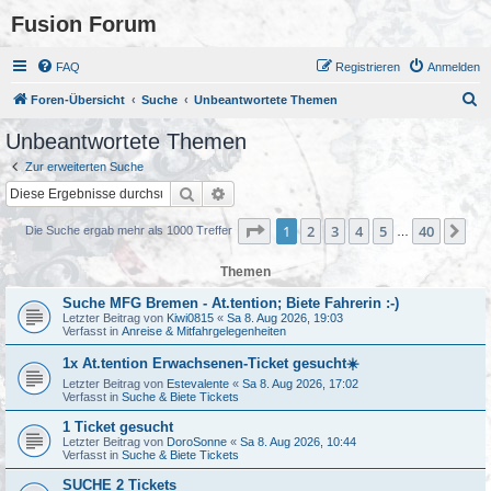
Fusion Forum
FAQ
Registrieren
Anmelden
S
Foren-Übersicht
Suche
Unbeantwortete Themen
u
Unbeantwortete Themen
c
Zur erweiterten Suche
h
Suche
Erweiterte Suche
e
Seite
1
von
40
1
2
3
4
5
40
Nä
Die Suche ergab mehr als 1000 Treffer
…
Themen
Suche MFG Bremen - At.tention; Biete Fahrerin :-)
Letzter Beitrag von
Kiwi0815
«
Sa 8. Aug 2026, 19:03
Verfasst in
Anreise & Mitfahrgelegenheiten
1x At.tention Erwachsenen-Ticket gesucht☀️
Letzter Beitrag von
Estevalente
«
Sa 8. Aug 2026, 17:02
Verfasst in
Suche & Biete Tickets
1 Ticket gesucht
Letzter Beitrag von
DoroSonne
«
Sa 8. Aug 2026, 10:44
Verfasst in
Suche & Biete Tickets
SUCHE 2 Tickets