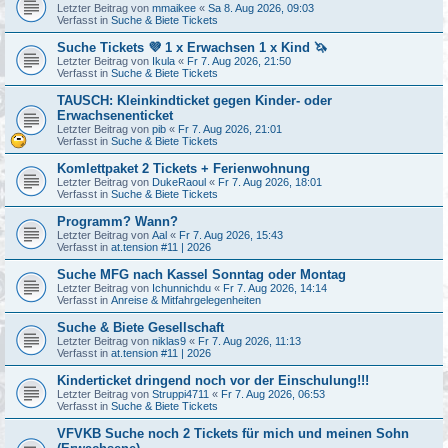
Letzter Beitrag von
mmaikee
«
Sa 8. Aug 2026, 09:03
Verfasst in
Suche & Biete Tickets
Suche Tickets 💜 1 x Erwachsen 1 x Kind 🦄
Letzter Beitrag von
Ikula
«
Fr 7. Aug 2026, 21:50
Verfasst in
Suche & Biete Tickets
TAUSCH: Kleinkindticket gegen Kinder- oder
Erwachsenenticket
Letzter Beitrag von
pib
«
Fr 7. Aug 2026, 21:01
Verfasst in
Suche & Biete Tickets
Komlettpaket 2 Tickets + Ferienwohnung
Letzter Beitrag von
DukeRaoul
«
Fr 7. Aug 2026, 18:01
Verfasst in
Suche & Biete Tickets
Programm? Wann?
Letzter Beitrag von
Aal
«
Fr 7. Aug 2026, 15:43
Verfasst in
at.tension #11 | 2026
Suche MFG nach Kassel Sonntag oder Montag
Letzter Beitrag von
Ichunnichdu
«
Fr 7. Aug 2026, 14:14
Verfasst in
Anreise & Mitfahrgelegenheiten
Suche & Biete Gesellschaft
Letzter Beitrag von
niklas9
«
Fr 7. Aug 2026, 11:13
Verfasst in
at.tension #11 | 2026
Kinderticket dringend noch vor der Einschulung!!!
Letzter Beitrag von
Struppi4711
«
Fr 7. Aug 2026, 06:53
Verfasst in
Suche & Biete Tickets
VFVKB Suche noch 2 Tickets für mich und meinen Sohn