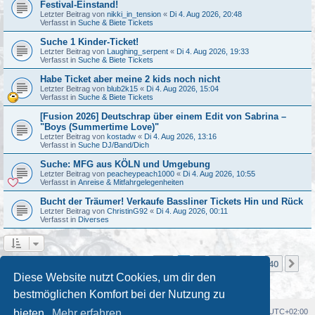
Festival-Einstand!
Letzter Beitrag von
nikki_in_tension
«
Di 4. Aug 2026, 20:48
Verfasst in
Suche & Biete Tickets
Suche 1 Kinder-Ticket!
Letzter Beitrag von
Laughing_serpent
«
Di 4. Aug 2026, 19:33
Verfasst in
Suche & Biete Tickets
Habe Ticket aber meine 2 kids noch nicht
Letzter Beitrag von
blub2k15
«
Di 4. Aug 2026, 15:04
Verfasst in
Suche & Biete Tickets
[Fusion 2026] Deutschrap über einem Edit von Sabrina –
"Boys (Summertime Love)"
Letzter Beitrag von
kostadw
«
Di 4. Aug 2026, 13:16
Verfasst in
Suche DJ/Band/Dich
Suche: MFG aus KÖLN und Umgebung
Letzter Beitrag von
peacheypeach1000
«
Di 4. Aug 2026, 10:55
Verfasst in
Anreise & Mitfahrgelegenheiten
Bucht der Träumer! Verkaufe Bassliner Tickets Hin und Rück
Letzter Beitrag von
ChristinG92
«
Di 4. Aug 2026, 00:11
Verfasst in
Diverses
Seite
1
von
40
1
2
3
4
5
40
Nä
Die Suche ergab mehr als 1000 Treffer
…
Diese Website nutzt Cookies, um dir den
bestmöglichen Komfort bei der Nutzung zu
Foren-Übersicht
Alle Cookies löschen
Alle Zeiten sind
UTC+02:00
bieten.
Mehr erfahren