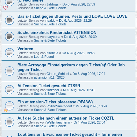
(Erwachsene)
Letzter Beitrag von
Jählings
«
Do 6. Aug 2026, 22:39
Verfasst in
Suche & Biete Tickets
Basis-Ticket gegen Blumen, Pesto und LOVE LOVE LOVE
Letzter Beitrag von
Isakio
«
Do 6. Aug 2026, 22:29
Verfasst in
Suche & Biete Tickets
Suche einzelnes Kinderticket ATTENSION
Letzter Beitrag von
catycuba
«
Do 6. Aug 2026, 20:30
Verfasst in
Suche & Biete Tickets
Verloren
Letzter Beitrag von
Itschi93
«
Do 6. Aug 2026, 19:48
Verfasst in
Lost & Found
Biete Acroyoga Einsteigerkurs gegen Ticket(s)! Oder Job
gegen Ticket
Letzter Beitrag von
Circus_Schleni
«
Do 6. Aug 2026, 17:04
Verfasst in
at.tension #11 | 2026
At:Tension Ticket gesucht ZTS9R
Letzter Beitrag von
floritoner
«
Mi 5. Aug 2026, 15:41
Verfasst in
Suche & Biete Tickets
Ein at.tension-Ticket pleeeease (9FA3W)
Letzter Beitrag von
PhilineSauvageot
«
Mi 5. Aug 2026, 13:24
Verfasst in
Suche & Biete Tickets
Auf der Suche nach einem at.tension Ticket CQZTL
Letzter Beitrag von
Wellentaucherin
«
Di 4. Aug 2026, 22:54
Verfasst in
Suche & Biete Tickets
1x at.tension Erwachsenen-Ticket gesucht – für meinen