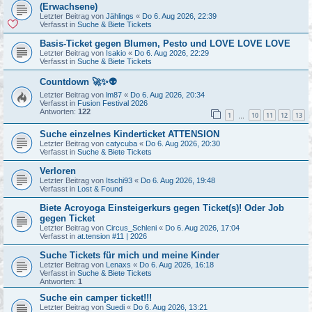
(Erwachsene)
Letzter Beitrag von
Jählings
«
Do 6. Aug 2026, 22:39
Verfasst in
Suche & Biete Tickets
Basis-Ticket gegen Blumen, Pesto und LOVE LOVE LOVE
Letzter Beitrag von
Isakio
«
Do 6. Aug 2026, 22:29
Verfasst in
Suche & Biete Tickets
Countdown 🚀✨👽
Letzter Beitrag von
lm87
«
Do 6. Aug 2026, 20:34
Verfasst in
Fusion Festival 2026
Antworten:
122
1
10
11
12
13
…
Suche einzelnes Kinderticket ATTENSION
Letzter Beitrag von
catycuba
«
Do 6. Aug 2026, 20:30
Verfasst in
Suche & Biete Tickets
Verloren
Letzter Beitrag von
Itschi93
«
Do 6. Aug 2026, 19:48
Verfasst in
Lost & Found
Biete Acroyoga Einsteigerkurs gegen Ticket(s)! Oder Job
gegen Ticket
Letzter Beitrag von
Circus_Schleni
«
Do 6. Aug 2026, 17:04
Verfasst in
at.tension #11 | 2026
Suche Tickets für mich und meine Kinder
Letzter Beitrag von
Lenaxs
«
Do 6. Aug 2026, 16:18
Verfasst in
Suche & Biete Tickets
Antworten:
1
Suche ein camper ticket!!!
Letzter Beitrag von
Suedi
«
Do 6. Aug 2026, 13:21