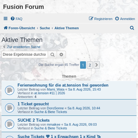
Fusion Forum
FAQ
Registrieren
Anmelden
S
Foren-Übersicht
Suche
Aktive Themen
u
Aktive Themen
c
Zur erweiterten Suche
h
Suche
Erweiterte Suche
e
1
2
Nächste
Die Suche ergab 45 Treffer
Themen
Ferienwohnung für die at.tension frei geworden
Letzter Beitrag von
Mami_Wata
«
Sa 8. Aug 2026, 15:43
Verfasst in
at.tension #11 | 2026
Antworten:
4
1 Ticket gesucht
Letzter Beitrag von
DoroSonne
«
Sa 8. Aug 2026, 10:44
Verfasst in
Suche & Biete Tickets
SUCHE 2 Tickets
Letzter Beitrag von
mmaikee
«
Sa 8. Aug 2026, 09:03
Verfasst in
Suche & Biete Tickets
Suche Tickets 💜 1 x Erwachsen 1 x Kind 🦄