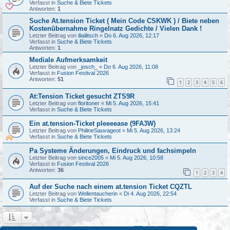
Verfasst in
Suche & Biete Tickets
Antworten:
1
Suche At.tension Ticket ( Mein Code CSKWK ) / Biete neben
Kostenübernahme Ringelnatz Gedichte / Vielen Dank !
Letzter Beitrag von
iliailitsch
«
Do 6. Aug 2026, 12:17
Verfasst in
Suche & Biete Tickets
Antworten:
1
Mediale Aufmerksamkeit
Letzter Beitrag von
_josch_
«
Do 6. Aug 2026, 11:08
Verfasst in
Fusion Festival 2026
Antworten:
51
1
2
3
4
5
6
At:Tension Ticket gesucht ZTS9R
Letzter Beitrag von
floritoner
«
Mi 5. Aug 2026, 15:41
Verfasst in
Suche & Biete Tickets
Ein at.tension-Ticket pleeeease (9FA3W)
Letzter Beitrag von
PhilineSauvageot
«
Mi 5. Aug 2026, 13:24
Verfasst in
Suche & Biete Tickets
Pa Systeme Änderungen, Eindruck und fachsimpeln
Letzter Beitrag von
since2005
«
Mi 5. Aug 2026, 10:58
Verfasst in
Fusion Festival 2026
Antworten:
36
1
2
3
4
Auf der Suche nach einem at.tension Ticket CQZTL
Letzter Beitrag von
Wellentaucherin
«
Di 4. Aug 2026, 22:54
Verfasst in
Suche & Biete Tickets