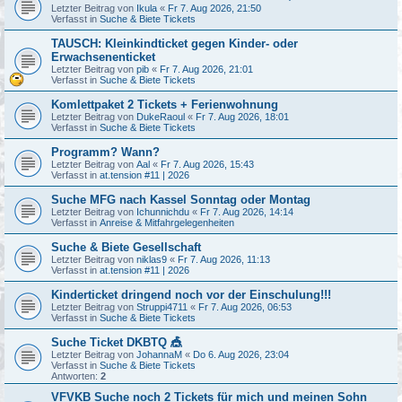
Letzter Beitrag von
Ikula
«
Fr 7. Aug 2026, 21:50
Verfasst in
Suche & Biete Tickets
TAUSCH: Kleinkindticket gegen Kinder- oder
Erwachsenenticket
Letzter Beitrag von
pib
«
Fr 7. Aug 2026, 21:01
Verfasst in
Suche & Biete Tickets
Komlettpaket 2 Tickets + Ferienwohnung
Letzter Beitrag von
DukeRaoul
«
Fr 7. Aug 2026, 18:01
Verfasst in
Suche & Biete Tickets
Programm? Wann?
Letzter Beitrag von
Aal
«
Fr 7. Aug 2026, 15:43
Verfasst in
at.tension #11 | 2026
Suche MFG nach Kassel Sonntag oder Montag
Letzter Beitrag von
Ichunnichdu
«
Fr 7. Aug 2026, 14:14
Verfasst in
Anreise & Mitfahrgelegenheiten
Suche & Biete Gesellschaft
Letzter Beitrag von
niklas9
«
Fr 7. Aug 2026, 11:13
Verfasst in
at.tension #11 | 2026
Kinderticket dringend noch vor der Einschulung!!!
Letzter Beitrag von
Struppi4711
«
Fr 7. Aug 2026, 06:53
Verfasst in
Suche & Biete Tickets
Suche Ticket DKBTQ 🎪
Letzter Beitrag von
JohannaM
«
Do 6. Aug 2026, 23:04
Verfasst in
Suche & Biete Tickets
Antworten:
2
VFVKB Suche noch 2 Tickets für mich und meinen Sohn