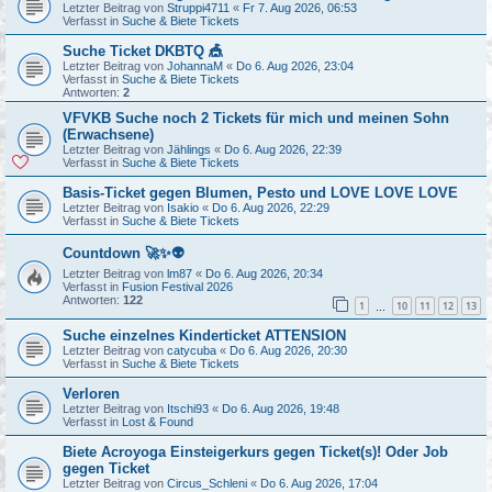
Letzter Beitrag von
Struppi4711
«
Fr 7. Aug 2026, 06:53
Verfasst in
Suche & Biete Tickets
Suche Ticket DKBTQ 🎪
Letzter Beitrag von
JohannaM
«
Do 6. Aug 2026, 23:04
Verfasst in
Suche & Biete Tickets
Antworten:
2
VFVKB Suche noch 2 Tickets für mich und meinen Sohn
(Erwachsene)
Letzter Beitrag von
Jählings
«
Do 6. Aug 2026, 22:39
Verfasst in
Suche & Biete Tickets
Basis-Ticket gegen Blumen, Pesto und LOVE LOVE LOVE
Letzter Beitrag von
Isakio
«
Do 6. Aug 2026, 22:29
Verfasst in
Suche & Biete Tickets
Countdown 🚀✨👽
Letzter Beitrag von
lm87
«
Do 6. Aug 2026, 20:34
Verfasst in
Fusion Festival 2026
Antworten:
122
1
10
11
12
13
…
Suche einzelnes Kinderticket ATTENSION
Letzter Beitrag von
catycuba
«
Do 6. Aug 2026, 20:30
Verfasst in
Suche & Biete Tickets
Verloren
Letzter Beitrag von
Itschi93
«
Do 6. Aug 2026, 19:48
Verfasst in
Lost & Found
Biete Acroyoga Einsteigerkurs gegen Ticket(s)! Oder Job
gegen Ticket
Letzter Beitrag von
Circus_Schleni
«
Do 6. Aug 2026, 17:04