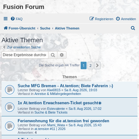
Fusion Forum
FAQ
Registrieren
Anmelden
S
Foren-Übersicht
Suche
Aktive Themen
u
Aktive Themen
c
Zur erweiterten Suche
h
Suche
Erweiterte Suche
e
1
2
Nächste
Die Suche ergab 44 Treffer
Themen
Suche MFG Bremen - At.tention; Biete Fahrerin :-)
Letzter Beitrag von
Kiwi0815
«
Sa 8. Aug 2026, 19:03
Verfasst in
Anreise & Mitfahrgelegenheiten
1x At.tention Erwachsenen-Ticket gesucht☀️
Letzter Beitrag von
Estevalente
«
Sa 8. Aug 2026, 17:02
Verfasst in
Suche & Biete Tickets
Ferienwohnung für die at.tension frei geworden
Letzter Beitrag von
Mami_Wata
«
Sa 8. Aug 2026, 15:43
Verfasst in
at.tension #11 | 2026
Antworten:
4