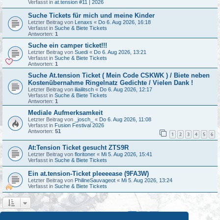
Verfasst in
at.tension #11 | 2026
Suche Tickets für mich und meine Kinder
Letzter Beitrag von
Lenaxs
«
Do 6. Aug 2026, 16:18
Verfasst in
Suche & Biete Tickets
Antworten:
1
Suche ein camper ticket!!!
Letzter Beitrag von
Suedi
«
Do 6. Aug 2026, 13:21
Verfasst in
Suche & Biete Tickets
Antworten:
1
Suche At.tension Ticket ( Mein Code CSKWK ) / Biete neben
Kostenübernahme Ringelnatz Gedichte / Vielen Dank !
Letzter Beitrag von
iliailitsch
«
Do 6. Aug 2026, 12:17
Verfasst in
Suche & Biete Tickets
Antworten:
1
Mediale Aufmerksamkeit
Letzter Beitrag von
_josch_
«
Do 6. Aug 2026, 11:08
Verfasst in
Fusion Festival 2026
Antworten:
51
1
2
3
4
5
6
At:Tension Ticket gesucht ZTS9R
Letzter Beitrag von
floritoner
«
Mi 5. Aug 2026, 15:41
Verfasst in
Suche & Biete Tickets
Ein at.tension-Ticket pleeeease (9FA3W)
Letzter Beitrag von
PhilineSauvageot
«
Mi 5. Aug 2026, 13:24
Verfasst in
Suche & Biete Tickets
1
2
Nächste
Die Suche ergab 44 Treffer