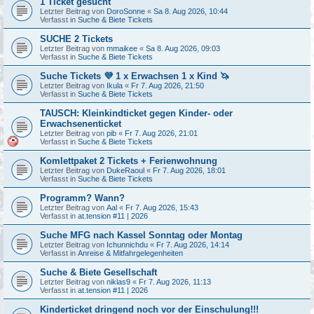
1 Ticket gesucht
Letzter Beitrag von
DoroSonne
«
Sa 8. Aug 2026, 10:44
Verfasst in
Suche & Biete Tickets
SUCHE 2 Tickets
Letzter Beitrag von
mmaikee
«
Sa 8. Aug 2026, 09:03
Verfasst in
Suche & Biete Tickets
Suche Tickets 💜 1 x Erwachsen 1 x Kind 🦄
Letzter Beitrag von
Ikula
«
Fr 7. Aug 2026, 21:50
Verfasst in
Suche & Biete Tickets
TAUSCH: Kleinkindticket gegen Kinder- oder
Erwachsenenticket
Letzter Beitrag von
pib
«
Fr 7. Aug 2026, 21:01
Verfasst in
Suche & Biete Tickets
Komlettpaket 2 Tickets + Ferienwohnung
Letzter Beitrag von
DukeRaoul
«
Fr 7. Aug 2026, 18:01
Verfasst in
Suche & Biete Tickets
Programm? Wann?
Letzter Beitrag von
Aal
«
Fr 7. Aug 2026, 15:43
Verfasst in
at.tension #11 | 2026
Suche MFG nach Kassel Sonntag oder Montag
Letzter Beitrag von
Ichunnichdu
«
Fr 7. Aug 2026, 14:14
Verfasst in
Anreise & Mitfahrgelegenheiten
Suche & Biete Gesellschaft
Letzter Beitrag von
niklas9
«
Fr 7. Aug 2026, 11:13
Verfasst in
at.tension #11 | 2026
Kinderticket dringend noch vor der Einschulung!!!