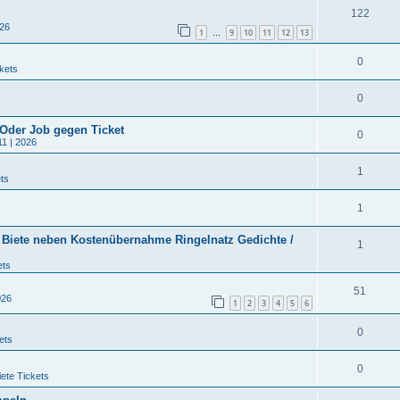
122
026
1
9
10
11
12
13
…
0
kets
0
 Oder Job gegen Ticket
0
11 | 2026
1
ts
1
/ Biete neben Kostenübernahme Ringelnatz Gedichte /
1
ets
51
026
1
2
3
4
5
6
0
ets
0
ete Tickets