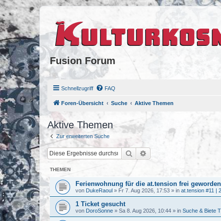
Fusion Forum
Schnellzugriff
FAQ
Foren-Übersicht
Suche
Aktive Themen
Aktive Themen
Zur erweiterten Suche
Suche
Erweiterte Suche
THEMEN
Ferienwohnung für die at.tension frei geworden
von
DukeRaoul
»
Fr 7. Aug 2026, 17:53
» in
at.tension #11 | 
1 Ticket gesucht
von
DoroSonne
»
Sa 8. Aug 2026, 10:44
» in
Suche & Biete T