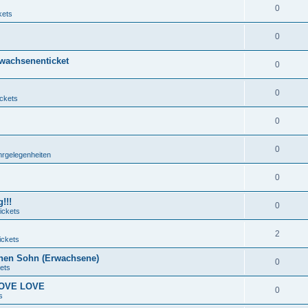
0
kets
0
rwachsenenticket
0
0
ickets
0
0
hrgelegenheiten
0
!!!
0
ickets
2
ickets
nen Sohn (Erwachsene)
0
ets
 LOVE LOVE
0
s