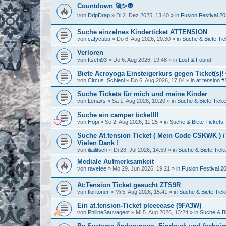
Countdown 🚀✨👽
von
DripDrap
»
Di 2. Dez 2025, 13:40
» in
Fusion Festival 2
Suche einzelnes Kinderticket ATTENSION
von
catycuba
»
Do 6. Aug 2026, 20:30
» in
Suche & Biete Tic
Verloren
von
Itschi93
»
Do 6. Aug 2026, 19:48
» in
Lost & Found
Biete Acroyoga Einsteigerkurs gegen Ticket(s)!
von
Circus_Schleni
»
Do 6. Aug 2026, 17:04
» in
at.tension #
Suche Tickets für mich und meine Kinder
von
Lenaxs
»
Sa 1. Aug 2026, 10:20
» in
Suche & Biete Ticke
Suche ein camper ticket!!!
von
Hopi
»
So 2. Aug 2026, 11:25
» in
Suche & Biete Tickets
Suche At.tension Ticket ( Mein Code CSKWK ) 
Vielen Dank !
von
iliailitsch
»
Di 28. Jul 2026, 14:59
» in
Suche & Biete Tick
Mediale Aufmerksamkeit
von
ravefee
»
Mo 29. Jun 2026, 19:21
» in
Fusion Festival 2
At:Tension Ticket gesucht ZTS9R
von
floritoner
»
Mi 5. Aug 2026, 15:41
» in
Suche & Biete Tick
Ein at.tension-Ticket pleeeease (9FA3W)
von
PhilineSauvageot
»
Mi 5. Aug 2026, 13:24
» in
Suche & Bi