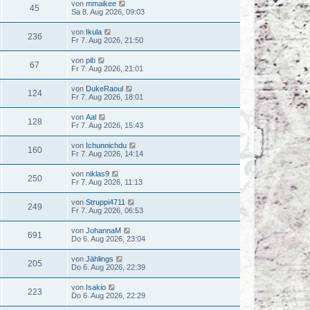
von
mmaikee
45
Sa 8. Aug 2026, 09:03
von
Ikula
236
Fr 7. Aug 2026, 21:50
von
pib
67
Fr 7. Aug 2026, 21:01
von
DukeRaoul
124
Fr 7. Aug 2026, 18:01
von
Aal
128
Fr 7. Aug 2026, 15:43
von
Ichunnichdu
160
Fr 7. Aug 2026, 14:14
von
niklas9
250
Fr 7. Aug 2026, 11:13
von
Struppi4711
249
Fr 7. Aug 2026, 06:53
von
JohannaM
691
Do 6. Aug 2026, 23:04
von
Jählings
205
Do 6. Aug 2026, 22:39
von
Isakio
223
Do 6. Aug 2026, 22:29