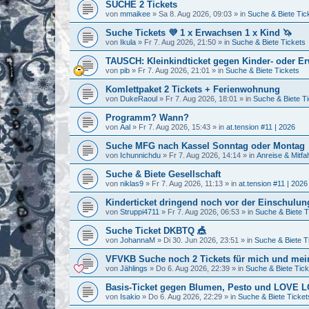
SUCHE 2 Tickets
von
mmaikee
»
Sa 8. Aug 2026, 09:03
» in
Suche & Biete Tic
Suche Tickets 💜 1 x Erwachsen 1 x Kind 🦄
von
Ikula
»
Fr 7. Aug 2026, 21:50
» in
Suche & Biete Tickets
TAUSCH: Kleinkindticket gegen Kinder- oder E
von
pib
»
Fr 7. Aug 2026, 21:01
» in
Suche & Biete Tickets
Komlettpaket 2 Tickets + Ferienwohnung
von
DukeRaoul
»
Fr 7. Aug 2026, 18:01
» in
Suche & Biete T
Programm? Wann?
von
Aal
»
Fr 7. Aug 2026, 15:43
» in
at.tension #11 | 2026
Suche MFG nach Kassel Sonntag oder Montag
von
Ichunnichdu
»
Fr 7. Aug 2026, 14:14
» in
Anreise & Mitfa
Suche & Biete Gesellschaft
von
niklas9
»
Fr 7. Aug 2026, 11:13
» in
at.tension #11 | 2026
Kinderticket dringend noch vor der Einschulung
von
Struppi4711
»
Fr 7. Aug 2026, 06:53
» in
Suche & Biete T
Suche Ticket DKBTQ 🎪
von
JohannaM
»
Di 30. Jun 2026, 23:51
» in
Suche & Biete T
VFVKB Suche noch 2 Tickets für mich und mei
von
Jählings
»
Do 6. Aug 2026, 22:39
» in
Suche & Biete Tick
Basis-Ticket gegen Blumen, Pesto und LOVE
von
Isakio
»
Do 6. Aug 2026, 22:29
» in
Suche & Biete Ticket