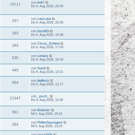
von
lm87
75717
Do 6. Aug 2026, 20:34
von
catycuba
237
Do 6. Aug 2026, 20:30
von
Itschi93
183
Do 6. Aug 2026, 19:48
von
Circus_Schleni
283
Do 6. Aug 2026, 17:04
von
Lenaxs
535
Do 6. Aug 2026, 16:18
von
Suedi
445
Do 6. Aug 2026, 13:21
von
iliailitsch
564
Do 6. Aug 2026, 12:17
von
_josch_
21347
Do 6. Aug 2026, 11:08
von
floritoner
561
Mi 5. Aug 2026, 15:41
von
PhilineSauvageot
284
Mi 5. Aug 2026, 13:24
von
since2005