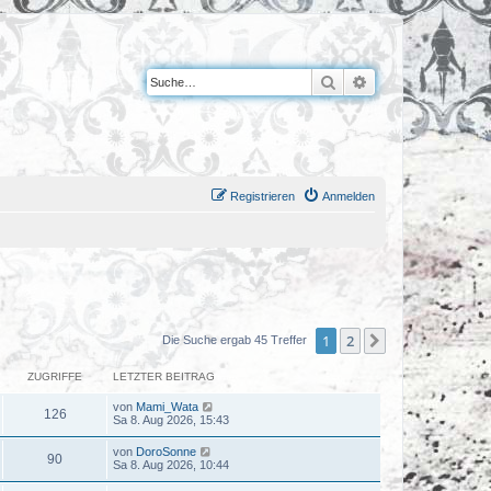
Suche
Erweiterte Suche
Registrieren
Anmelden
1
2
Nächste
Die Suche ergab 45 Treffer
ZUGRIFFE
LETZTER BEITRAG
von
Mami_Wata
126
Sa 8. Aug 2026, 15:43
von
DoroSonne
90
Sa 8. Aug 2026, 10:44