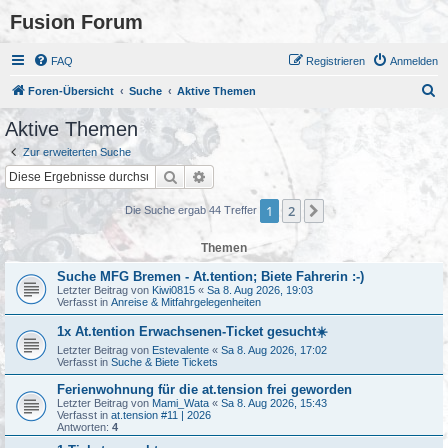
Fusion Forum
FAQ
Registrieren
Anmelden
S
Foren-Übersicht
Suche
Aktive Themen
u
Aktive Themen
c
Zur erweiterten Suche
h
Suche
Erweiterte Suche
e
1
2
Nächste
Die Suche ergab 44 Treffer
Themen
Suche MFG Bremen - At.tention; Biete Fahrerin :-)
Letzter Beitrag von
Kiwi0815
«
Sa 8. Aug 2026, 19:03
Verfasst in
Anreise & Mitfahrgelegenheiten
1x At.tention Erwachsenen-Ticket gesucht☀️
Letzter Beitrag von
Estevalente
«
Sa 8. Aug 2026, 17:02
Verfasst in
Suche & Biete Tickets
Ferienwohnung für die at.tension frei geworden
Letzter Beitrag von
Mami_Wata
«
Sa 8. Aug 2026, 15:43
Verfasst in
at.tension #11 | 2026
Antworten:
4