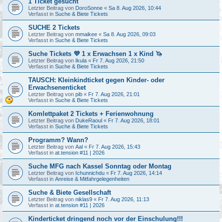
1 Ticket gesucht
Letzter Beitrag von
DoroSonne
«
Sa 8. Aug 2026, 10:44
Verfasst in
Suche & Biete Tickets
SUCHE 2 Tickets
Letzter Beitrag von
mmaikee
«
Sa 8. Aug 2026, 09:03
Verfasst in
Suche & Biete Tickets
Suche Tickets 💜 1 x Erwachsen 1 x Kind 🦄
Letzter Beitrag von
Ikula
«
Fr 7. Aug 2026, 21:50
Verfasst in
Suche & Biete Tickets
TAUSCH: Kleinkindticket gegen Kinder- oder
Erwachsenenticket
Letzter Beitrag von
pib
«
Fr 7. Aug 2026, 21:01
Verfasst in
Suche & Biete Tickets
Komlettpaket 2 Tickets + Ferienwohnung
Letzter Beitrag von
DukeRaoul
«
Fr 7. Aug 2026, 18:01
Verfasst in
Suche & Biete Tickets
Programm? Wann?
Letzter Beitrag von
Aal
«
Fr 7. Aug 2026, 15:43
Verfasst in
at.tension #11 | 2026
Suche MFG nach Kassel Sonntag oder Montag
Letzter Beitrag von
Ichunnichdu
«
Fr 7. Aug 2026, 14:14
Verfasst in
Anreise & Mitfahrgelegenheiten
Suche & Biete Gesellschaft
Letzter Beitrag von
niklas9
«
Fr 7. Aug 2026, 11:13
Verfasst in
at.tension #11 | 2026
Kinderticket dringend noch vor der Einschulung!!!