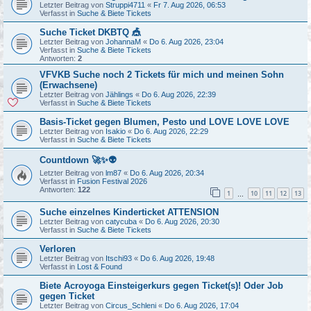
Letzter Beitrag von
Struppi4711
«
Fr 7. Aug 2026, 06:53
Verfasst in
Suche & Biete Tickets
Suche Ticket DKBTQ 🎪
Letzter Beitrag von
JohannaM
«
Do 6. Aug 2026, 23:04
Verfasst in
Suche & Biete Tickets
Antworten:
2
VFVKB Suche noch 2 Tickets für mich und meinen Sohn
(Erwachsene)
Letzter Beitrag von
Jählings
«
Do 6. Aug 2026, 22:39
Verfasst in
Suche & Biete Tickets
Basis-Ticket gegen Blumen, Pesto und LOVE LOVE LOVE
Letzter Beitrag von
Isakio
«
Do 6. Aug 2026, 22:29
Verfasst in
Suche & Biete Tickets
Countdown 🚀✨👽
Letzter Beitrag von
lm87
«
Do 6. Aug 2026, 20:34
Verfasst in
Fusion Festival 2026
Antworten:
122
1
10
11
12
13
…
Suche einzelnes Kinderticket ATTENSION
Letzter Beitrag von
catycuba
«
Do 6. Aug 2026, 20:30
Verfasst in
Suche & Biete Tickets
Verloren
Letzter Beitrag von
Itschi93
«
Do 6. Aug 2026, 19:48
Verfasst in
Lost & Found
Biete Acroyoga Einsteigerkurs gegen Ticket(s)! Oder Job
gegen Ticket
Letzter Beitrag von
Circus_Schleni
«
Do 6. Aug 2026, 17:04