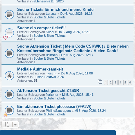
Verfasst in
at.tension #11 | 2026
Suche Tickets für mich und meine Kinder
Letzter Beitrag von
Lenaxs
«
Do 6. Aug 2026, 16:18
Verfasst in
Suche & Biete Tickets
Antworten:
1
Suche ein camper ticket!!!
Letzter Beitrag von
Suedi
«
Do 6. Aug 2026, 13:21
Verfasst in
Suche & Biete Tickets
Antworten:
1
Suche At.tension Ticket ( Mein Code CSKWK ) / Biete neben
Kostenübernahme Ringelnatz Gedichte / Vielen Dank !
Letzter Beitrag von
iliailitsch
«
Do 6. Aug 2026, 12:17
Verfasst in
Suche & Biete Tickets
Antworten:
1
Mediale Aufmerksamkeit
Letzter Beitrag von
_josch_
«
Do 6. Aug 2026, 11:08
Verfasst in
Fusion Festival 2026
Antworten:
51
1
2
3
4
5
6
At:Tension Ticket gesucht ZTS9R
Letzter Beitrag von
floritoner
«
Mi 5. Aug 2026, 15:41
Verfasst in
Suche & Biete Tickets
Ein at.tension-Ticket pleeeease (9FA3W)
Letzter Beitrag von
PhilineSauvageot
«
Mi 5. Aug 2026, 13:24
Verfasst in
Suche & Biete Tickets
1
2
Nächste
Die Suche ergab 44 Treffer