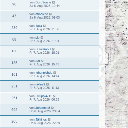
von
DoroSonne
96
Sa 8. Aug 2026, 10:44
von
mmaikee
47
Sa 8. Aug 2026, 09:03
von
Ikula
239
Fr 7. Aug 2026, 21:50
von
pib
68
Fr 7. Aug 2026, 21:01
von
DukeRaoul
130
Fr 7. Aug 2026, 18:01
von
Aal
135
Fr 7. Aug 2026, 15:43
von
Ichunnichdu
161
Fr 7. Aug 2026, 14:14
von
niklas9
251
Fr 7. Aug 2026, 11:13
von
Struppi4711
251
Fr 7. Aug 2026, 06:53
von
JohannaM
692
Do 6. Aug 2026, 23:04
von
Jählings
205
Do 6. Aug 2026, 22:39