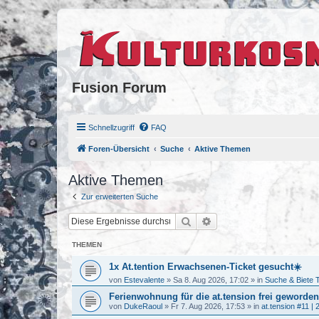
Fusion Forum
Schnellzugriff
FAQ
Foren-Übersicht
Suche
Aktive Themen
Aktive Themen
Zur erweiterten Suche
Suche
Erweiterte Suche
THEMEN
1x At.tention Erwachsenen-Ticket gesucht☀️
von
Estevalente
»
Sa 8. Aug 2026, 17:02
» in
Suche & Biete 
Ferienwohnung für die at.tension frei geworden
von
DukeRaoul
»
Fr 7. Aug 2026, 17:53
» in
at.tension #11 | 