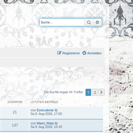
Suche
Erweiterte Suche
Registrieren
Anmelden
1
2
Nächste
Die Suche ergab 44 Treffer
ZUGRIFFE
LETZTER BEITRAG
von
Estevalente
21
Sa 8. Aug 2026, 17:02
von
Mami_Wata
137
Sa 8. Aug 2026, 15:43