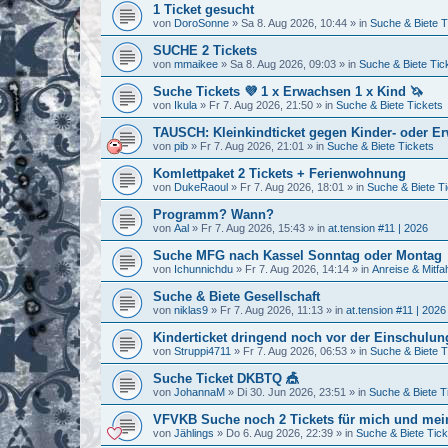
1 Ticket gesucht
von
DoroSonne
»
Sa 8. Aug 2026, 10:44
» in
Suche & Biete T
SUCHE 2 Tickets
von
mmaikee
»
Sa 8. Aug 2026, 09:03
» in
Suche & Biete Tic
Suche Tickets 💜 1 x Erwachsen 1 x Kind 🦄
von
Ikula
»
Fr 7. Aug 2026, 21:50
» in
Suche & Biete Tickets
TAUSCH: Kleinkindticket gegen Kinder- oder E
von
pib
»
Fr 7. Aug 2026, 21:01
» in
Suche & Biete Tickets
Komlettpaket 2 Tickets + Ferienwohnung
von
DukeRaoul
»
Fr 7. Aug 2026, 18:01
» in
Suche & Biete T
Programm? Wann?
von
Aal
»
Fr 7. Aug 2026, 15:43
» in
at.tension #11 | 2026
Suche MFG nach Kassel Sonntag oder Montag
von
Ichunnichdu
»
Fr 7. Aug 2026, 14:14
» in
Anreise & Mitfa
Suche & Biete Gesellschaft
von
niklas9
»
Fr 7. Aug 2026, 11:13
» in
at.tension #11 | 2026
Kinderticket dringend noch vor der Einschulung
von
Struppi4711
»
Fr 7. Aug 2026, 06:53
» in
Suche & Biete T
Suche Ticket DKBTQ 🎪
von
JohannaM
»
Di 30. Jun 2026, 23:51
» in
Suche & Biete T
VFVKB Suche noch 2 Tickets für mich und mei
von
Jählings
»
Do 6. Aug 2026, 22:39
» in
Suche & Biete Tick