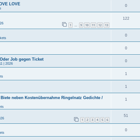
 LOVE LOVE
0
s
122
026
1
9
10
11
12
13
…
0
kets
0
 Oder Job gegen Ticket
0
11 | 2026
1
ts
1
/ Biete neben Kostenübernahme Ringelnatz Gedichte /
1
ets
51
026
1
2
3
4
5
6
0
ets