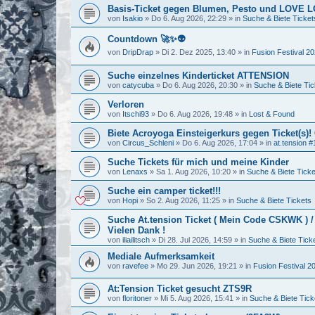
Basis-Ticket gegen Blumen, Pesto und LOVE
von
Isakio
»
Do 6. Aug 2026, 22:29
» in
Suche & Biete Ticket
Countdown 🚀✨👽
von
DripDrap
»
Di 2. Dez 2025, 13:40
» in
Fusion Festival 2
Suche einzelnes Kinderticket ATTENSION
von
catycuba
»
Do 6. Aug 2026, 20:30
» in
Suche & Biete Tic
Verloren
von
Itschi93
»
Do 6. Aug 2026, 19:48
» in
Lost & Found
Biete Acroyoga Einsteigerkurs gegen Ticket(s)!
von
Circus_Schleni
»
Do 6. Aug 2026, 17:04
» in
at.tension #
Suche Tickets für mich und meine Kinder
von
Lenaxs
»
Sa 1. Aug 2026, 10:20
» in
Suche & Biete Ticke
Suche ein camper ticket!!!
von
Hopi
»
So 2. Aug 2026, 11:25
» in
Suche & Biete Tickets
Suche At.tension Ticket ( Mein Code CSKWK ) 
Vielen Dank !
von
iliailitsch
»
Di 28. Jul 2026, 14:59
» in
Suche & Biete Tick
Mediale Aufmerksamkeit
von
ravefee
»
Mo 29. Jun 2026, 19:21
» in
Fusion Festival 2
At:Tension Ticket gesucht ZTS9R
von
floritoner
»
Mi 5. Aug 2026, 15:41
» in
Suche & Biete Tick