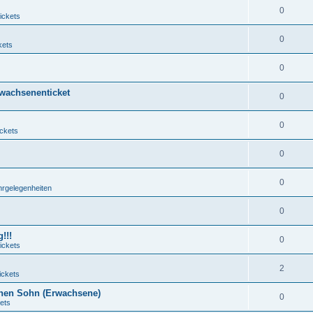
0
ickets
0
kets
0
rwachsenenticket
0
0
ickets
0
0
hrgelegenheiten
0
!!!
0
ickets
2
ickets
nen Sohn (Erwachsene)
0
ets