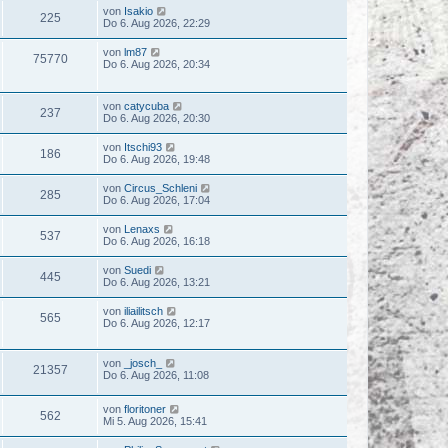
von
Isakio
225
Do 6. Aug 2026, 22:29
von
lm87
75770
Do 6. Aug 2026, 20:34
von
catycuba
237
Do 6. Aug 2026, 20:30
von
Itschi93
186
Do 6. Aug 2026, 19:48
von
Circus_Schleni
285
Do 6. Aug 2026, 17:04
von
Lenaxs
537
Do 6. Aug 2026, 16:18
von
Suedi
445
Do 6. Aug 2026, 13:21
von
iliailitsch
565
Do 6. Aug 2026, 12:17
von
_josch_
21357
Do 6. Aug 2026, 11:08
von
floritoner
562
Mi 5. Aug 2026, 15:41