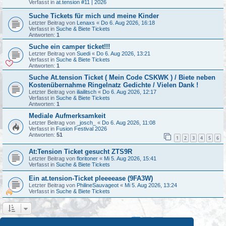
Verfasst in
at.tension #11 | 2026
Suche Tickets für mich und meine Kinder
Letzter Beitrag von
Lenaxs
«
Do 6. Aug 2026, 16:18
Verfasst in
Suche & Biete Tickets
Antworten:
1
Suche ein camper ticket!!!
Letzter Beitrag von
Suedi
«
Do 6. Aug 2026, 13:21
Verfasst in
Suche & Biete Tickets
Antworten:
1
Suche At.tension Ticket ( Mein Code CSKWK ) / Biete neben
Kostenübernahme Ringelnatz Gedichte / Vielen Dank !
Letzter Beitrag von
iliailitsch
«
Do 6. Aug 2026, 12:17
Verfasst in
Suche & Biete Tickets
Antworten:
1
Mediale Aufmerksamkeit
Letzter Beitrag von
_josch_
«
Do 6. Aug 2026, 11:08
Verfasst in
Fusion Festival 2026
Antworten:
51
1
2
3
4
5
6
At:Tension Ticket gesucht ZTS9R
Letzter Beitrag von
floritoner
«
Mi 5. Aug 2026, 15:41
Verfasst in
Suche & Biete Tickets
Ein at.tension-Ticket pleeeease (9FA3W)
Letzter Beitrag von
PhilineSauvageot
«
Mi 5. Aug 2026, 13:24
Verfasst in
Suche & Biete Tickets
1
2
Nächste
Die Suche ergab 44 Treffer