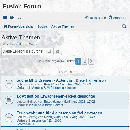
Fusion Forum
FAQ
Registrieren
Anmelden
S
Foren-Übersicht
Suche
Aktive Themen
u
Aktive Themen
c
Zur erweiterten Suche
h
Suche
Erweiterte Suche
e
1
2
Nächste
Die Suche ergab 44 Treffer
Themen
Suche MFG Bremen - At.tention; Biete Fahrerin :-)
Letzter Beitrag von
Kiwi0815
«
Sa 8. Aug 2026, 19:03
Verfasst in
Anreise & Mitfahrgelegenheiten
1x At.tention Erwachsenen-Ticket gesucht☀️
Letzter Beitrag von
Estevalente
«
Sa 8. Aug 2026, 17:02
Verfasst in
Suche & Biete Tickets
Ferienwohnung für die at.tension frei geworden
Letzter Beitrag von
Mami_Wata
«
Sa 8. Aug 2026, 15:43
Verfasst in
at.tension #11 | 2026
Antworten:
4