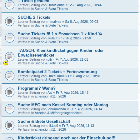
1 Ticket gesucht
Letzter Beitrag von
DoroSonne
«
Sa 8. Aug 2026, 10:44
Verfasst in
Suche & Biete Tickets
SUCHE 2 Tickets
Letzter Beitrag von
mmaikee
«
Sa 8. Aug 2026, 09:03
Verfasst in
Suche & Biete Tickets
Suche Tickets 💜 1 x Erwachsen 1 x Kind 🦄
Letzter Beitrag von
Ikula
«
Fr 7. Aug 2026, 21:50
Verfasst in
Suche & Biete Tickets
TAUSCH: Kleinkindticket gegen Kinder- oder
Erwachsenenticket
Letzter Beitrag von
pib
«
Fr 7. Aug 2026, 21:01
Verfasst in
Suche & Biete Tickets
Komlettpaket 2 Tickets + Ferienwohnung
Letzter Beitrag von
DukeRaoul
«
Fr 7. Aug 2026, 18:01
Verfasst in
Suche & Biete Tickets
Programm? Wann?
Letzter Beitrag von
Aal
«
Fr 7. Aug 2026, 15:43
Verfasst in
at.tension #11 | 2026
Suche MFG nach Kassel Sonntag oder Montag
Letzter Beitrag von
Ichunnichdu
«
Fr 7. Aug 2026, 14:14
Verfasst in
Anreise & Mitfahrgelegenheiten
Suche & Biete Gesellschaft
Letzter Beitrag von
niklas9
«
Fr 7. Aug 2026, 11:13
Verfasst in
at.tension #11 | 2026
Kinderticket dringend noch vor der Einschulung!!!