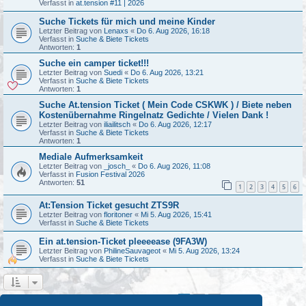
Verfasst in
at.tension #11 | 2026
Suche Tickets für mich und meine Kinder
Letzter Beitrag von
Lenaxs
«
Do 6. Aug 2026, 16:18
Verfasst in
Suche & Biete Tickets
Antworten:
1
Suche ein camper ticket!!!
Letzter Beitrag von
Suedi
«
Do 6. Aug 2026, 13:21
Verfasst in
Suche & Biete Tickets
Antworten:
1
Suche At.tension Ticket ( Mein Code CSKWK ) / Biete neben
Kostenübernahme Ringelnatz Gedichte / Vielen Dank !
Letzter Beitrag von
iliailitsch
«
Do 6. Aug 2026, 12:17
Verfasst in
Suche & Biete Tickets
Antworten:
1
Mediale Aufmerksamkeit
Letzter Beitrag von
_josch_
«
Do 6. Aug 2026, 11:08
Verfasst in
Fusion Festival 2026
Antworten:
51
1
2
3
4
5
6
At:Tension Ticket gesucht ZTS9R
Letzter Beitrag von
floritoner
«
Mi 5. Aug 2026, 15:41
Verfasst in
Suche & Biete Tickets
Ein at.tension-Ticket pleeeease (9FA3W)
Letzter Beitrag von
PhilineSauvageot
«
Mi 5. Aug 2026, 13:24
Verfasst in
Suche & Biete Tickets
1
2
Nächste
Die Suche ergab 44 Treffer