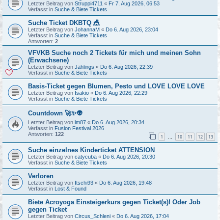
Letzter Beitrag von
Struppi4711
«
Fr 7. Aug 2026, 06:53
Verfasst in
Suche & Biete Tickets
Suche Ticket DKBTQ 🎪
Letzter Beitrag von
JohannaM
«
Do 6. Aug 2026, 23:04
Verfasst in
Suche & Biete Tickets
Antworten:
2
VFVKB Suche noch 2 Tickets für mich und meinen Sohn
(Erwachsene)
Letzter Beitrag von
Jählings
«
Do 6. Aug 2026, 22:39
Verfasst in
Suche & Biete Tickets
Basis-Ticket gegen Blumen, Pesto und LOVE LOVE LOVE
Letzter Beitrag von
Isakio
«
Do 6. Aug 2026, 22:29
Verfasst in
Suche & Biete Tickets
Countdown 🚀✨👽
Letzter Beitrag von
lm87
«
Do 6. Aug 2026, 20:34
Verfasst in
Fusion Festival 2026
Antworten:
122
1
10
11
12
13
…
Suche einzelnes Kinderticket ATTENSION
Letzter Beitrag von
catycuba
«
Do 6. Aug 2026, 20:30
Verfasst in
Suche & Biete Tickets
Verloren
Letzter Beitrag von
Itschi93
«
Do 6. Aug 2026, 19:48
Verfasst in
Lost & Found
Biete Acroyoga Einsteigerkurs gegen Ticket(s)! Oder Job
gegen Ticket
Letzter Beitrag von
Circus_Schleni
«
Do 6. Aug 2026, 17:04