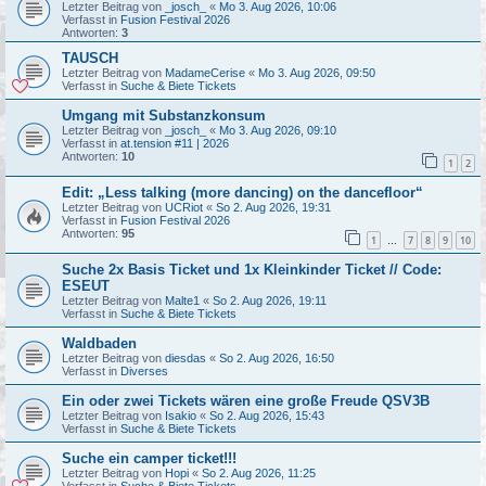
Letzter Beitrag von
_josch_
«
Mo 3. Aug 2026, 10:06
Verfasst in
Fusion Festival 2026
Antworten:
3
TAUSCH
Letzter Beitrag von
MadameCerise
«
Mo 3. Aug 2026, 09:50
Verfasst in
Suche & Biete Tickets
Umgang mit Substanzkonsum
Letzter Beitrag von
_josch_
«
Mo 3. Aug 2026, 09:10
Verfasst in
at.tension #11 | 2026
Antworten:
10
1
2
Edit: „Less talking (more dancing) on the dancefloor“
Letzter Beitrag von
UCRiot
«
So 2. Aug 2026, 19:31
Verfasst in
Fusion Festival 2026
Antworten:
95
1
7
8
9
10
…
Suche 2x Basis Ticket und 1x Kleinkinder Ticket // Code:
ESEUT
Letzter Beitrag von
Malte1
«
So 2. Aug 2026, 19:11
Verfasst in
Suche & Biete Tickets
Waldbaden
Letzter Beitrag von
diesdas
«
So 2. Aug 2026, 16:50
Verfasst in
Diverses
Ein oder zwei Tickets wären eine große Freude QSV3B
Letzter Beitrag von
Isakio
«
So 2. Aug 2026, 15:43
Verfasst in
Suche & Biete Tickets
Suche ein camper ticket!!!
Letzter Beitrag von
Hopi
«
So 2. Aug 2026, 11:25
Verfasst in
Suche & Biete Tickets