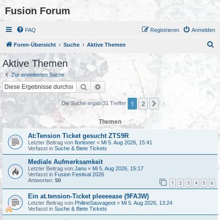
Fusion Forum
FAQ
Registrieren
Anmelden
S
Foren-Übersicht
Suche
Aktive Themen
u
Aktive Themen
c
Zur erweiterten Suche
h
Suche
Erweiterte Suche
e
1
2
Nächste
Die Suche ergab 31 Treffer
Themen
At:Tension Ticket gesucht ZTS9R
Letzter Beitrag von
floritoner
«
Mi 5. Aug 2026, 15:41
Verfasst in
Suche & Biete Tickets
Mediale Aufmerksamkeit
Letzter Beitrag von
Janu
«
Mi 5. Aug 2026, 15:17
Verfasst in
Fusion Festival 2026
Antworten:
50
1
2
3
4
5
6
Ein at.tension-Ticket pleeeease (9FA3W)
Letzter Beitrag von
PhilineSauvageot
«
Mi 5. Aug 2026, 13:24
Verfasst in
Suche & Biete Tickets