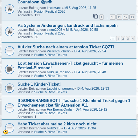
Countdown 🚀✨👽
Letzter Beitrag von
irrelevant
«
Mi 5. Aug 2026, 11:25
Verfasst in
Fusion Festival 2026
Antworten:
121
1
10
11
12
13
…
Pa Systeme Änderungen, Eindruck und fachsimpeln
Letzter Beitrag von
since2005
«
Mi 5. Aug 2026, 10:58
Verfasst in
Fusion Festival 2026
Antworten:
36
1
2
3
4
Auf der Suche nach einem at.tension Ticket CQZTL
Letzter Beitrag von
Wellentaucherin
«
Di 4. Aug 2026, 22:54
Verfasst in
Suche & Biete Tickets
1x at.tension Erwachsenen-Ticket gesucht – für meinen
Festival-Einstand!
Letzter Beitrag von
nikki_in_tension
«
Di 4. Aug 2026, 20:48
Verfasst in
Suche & Biete Tickets
Suche 1 Kinder-Ticket!
Letzter Beitrag von
Laughing_serpent
«
Di 4. Aug 2026, 19:33
Verfasst in
Suche & Biete Tickets
!! SONDERANGEBOT !! Tausche 1 Kleinkind-Ticket gegen 1
Erwachsenenticket für At.tension #11
Letzter Beitrag von
Fra Buena Onda
«
Di 4. Aug 2026, 19:12
Verfasst in
Suche & Biete Tickets
Antworten:
1
Habe Ticket aber meine 2 kids noch nicht
Letzter Beitrag von
blub2k15
«
Di 4. Aug 2026, 15:04
Verfasst in
Suche & Biete Tickets