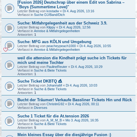
[Fusion 2026] Deutschrap über einem Edit von Sabrina –
"Boys (Summertime Love)"
Letzter Beitrag von
kostadw
«
Di 4. Aug 2026, 13:16
Verfasst in
Suche DJ/Band/Dich
Suche: Mitfahrgelegenheit aus der Schweiz 3.9.
Letzter Beitrag von
Klippy
«
Di 4. Aug 2026, 12:56
Verfasst in
Anreise & Mitfahrgelegenheiten
Antworten:
1
Suche: MFG aus KÖLN und Umgebung
Letzter Beitrag von
peacheypeach1000
«
Di 4. Aug 2026, 10:55
Verfasst in
Anreise & Mitfahrgelegenheiten
weil die attension die Kindheit prägt suche ich Tickets für
mich und meine Tochter
Letzter Beitrag von
PaulineReuter
«
Di 4. Aug 2026, 10:29
Verfasst in
Suche & Biete Tickets
Antworten:
1
Suche Ticket DKBTQ 🎪
Letzter Beitrag von
JohannaM
«
Di 4. Aug 2026, 10:03
Verfasst in
Suche & Biete Tickets
Antworten:
1
Bucht der Träumer! Verkaufe Bassliner Tickets Hin und Rück
Letzter Beitrag von
ChristinG92
«
Di 4. Aug 2026, 00:11
Verfasst in
Diverses
Suche 1 Ticket für die At.tension 2026
Letzter Beitrag von
A_M_M_B
«
Mo 3. Aug 2026, 16:35
Verfasst in
Suche & Biete Tickets
Antworten:
5
Mein kleines Essay über die diesjährige Fusion :)