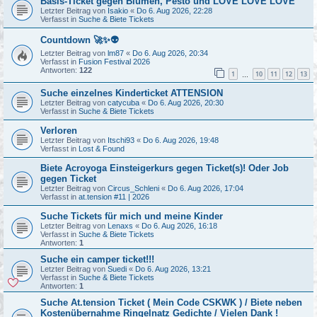
Basis-Ticket gegen Blumen, Pesto und LOVE LOVE LOVE
Letzter Beitrag von
Isakio
«
Do 6. Aug 2026, 22:28
Verfasst in
Suche & Biete Tickets
Countdown 🚀✨👽
Letzter Beitrag von
lm87
«
Do 6. Aug 2026, 20:34
Verfasst in
Fusion Festival 2026
Antworten:
122
1
10
11
12
13
…
Suche einzelnes Kinderticket ATTENSION
Letzter Beitrag von
catycuba
«
Do 6. Aug 2026, 20:30
Verfasst in
Suche & Biete Tickets
Verloren
Letzter Beitrag von
Itschi93
«
Do 6. Aug 2026, 19:48
Verfasst in
Lost & Found
Biete Acroyoga Einsteigerkurs gegen Ticket(s)! Oder Job
gegen Ticket
Letzter Beitrag von
Circus_Schleni
«
Do 6. Aug 2026, 17:04
Verfasst in
at.tension #11 | 2026
Suche Tickets für mich und meine Kinder
Letzter Beitrag von
Lenaxs
«
Do 6. Aug 2026, 16:18
Verfasst in
Suche & Biete Tickets
Antworten:
1
Suche ein camper ticket!!!
Letzter Beitrag von
Suedi
«
Do 6. Aug 2026, 13:21
Verfasst in
Suche & Biete Tickets
Antworten:
1
Suche At.tension Ticket ( Mein Code CSKWK ) / Biete neben
Kostenübernahme Ringelnatz Gedichte / Vielen Dank !