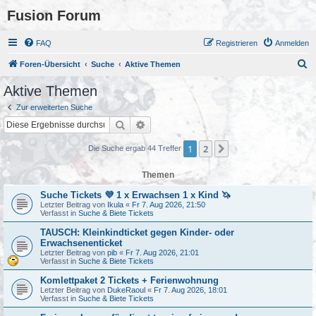
Fusion Forum
FAQ
Registrieren
Anmelden
S
Foren-Übersicht
Suche
Aktive Themen
u
Aktive Themen
c
Zur erweiterten Suche
h
Suche
Erweiterte Suche
e
1
2
Nächste
Die Suche ergab 44 Treffer
Themen
Suche Tickets 💜 1 x Erwachsen 1 x Kind 🦄
Letzter Beitrag von
Ikula
«
Fr 7. Aug 2026, 21:50
Verfasst in
Suche & Biete Tickets
TAUSCH: Kleinkindticket gegen Kinder- oder
Erwachsenenticket
Letzter Beitrag von
pib
«
Fr 7. Aug 2026, 21:01
Verfasst in
Suche & Biete Tickets
Komlettpaket 2 Tickets + Ferienwohnung
Letzter Beitrag von
DukeRaoul
«
Fr 7. Aug 2026, 18:01
Verfasst in
Suche & Biete Tickets