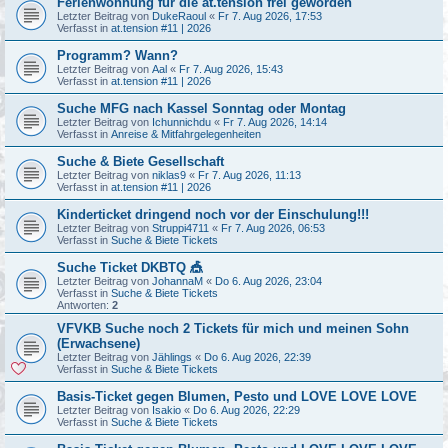
Ferienwohnung für die at.tension frei geworden
Letzter Beitrag von
DukeRaoul
«
Fr 7. Aug 2026, 17:53
Verfasst in
at.tension #11 | 2026
Programm? Wann?
Letzter Beitrag von
Aal
«
Fr 7. Aug 2026, 15:43
Verfasst in
at.tension #11 | 2026
Suche MFG nach Kassel Sonntag oder Montag
Letzter Beitrag von
Ichunnichdu
«
Fr 7. Aug 2026, 14:14
Verfasst in
Anreise & Mitfahrgelegenheiten
Suche & Biete Gesellschaft
Letzter Beitrag von
niklas9
«
Fr 7. Aug 2026, 11:13
Verfasst in
at.tension #11 | 2026
Kinderticket dringend noch vor der Einschulung!!!
Letzter Beitrag von
Struppi4711
«
Fr 7. Aug 2026, 06:53
Verfasst in
Suche & Biete Tickets
Suche Ticket DKBTQ 🎪
Letzter Beitrag von
JohannaM
«
Do 6. Aug 2026, 23:04
Verfasst in
Suche & Biete Tickets
Antworten:
2
VFVKB Suche noch 2 Tickets für mich und meinen Sohn
(Erwachsene)
Letzter Beitrag von
Jählings
«
Do 6. Aug 2026, 22:39
Verfasst in
Suche & Biete Tickets
Basis-Ticket gegen Blumen, Pesto und LOVE LOVE LOVE
Letzter Beitrag von
Isakio
«
Do 6. Aug 2026, 22:29
Verfasst in
Suche & Biete Tickets