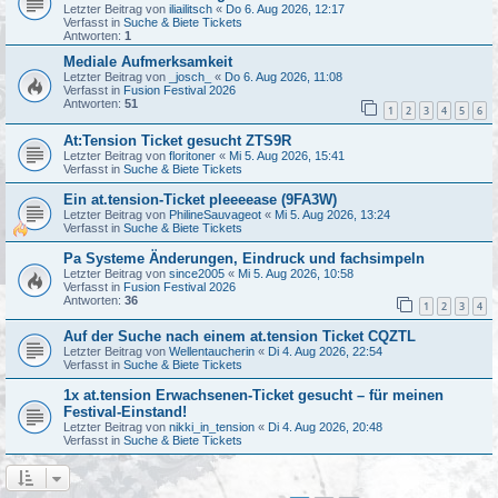
Letzter Beitrag von
iliailitsch
«
Do 6. Aug 2026, 12:17
Verfasst in
Suche & Biete Tickets
Antworten:
1
Mediale Aufmerksamkeit
Letzter Beitrag von
_josch_
«
Do 6. Aug 2026, 11:08
Verfasst in
Fusion Festival 2026
Antworten:
51
1
2
3
4
5
6
At:Tension Ticket gesucht ZTS9R
Letzter Beitrag von
floritoner
«
Mi 5. Aug 2026, 15:41
Verfasst in
Suche & Biete Tickets
Ein at.tension-Ticket pleeeease (9FA3W)
Letzter Beitrag von
PhilineSauvageot
«
Mi 5. Aug 2026, 13:24
Verfasst in
Suche & Biete Tickets
Pa Systeme Änderungen, Eindruck und fachsimpeln
Letzter Beitrag von
since2005
«
Mi 5. Aug 2026, 10:58
Verfasst in
Fusion Festival 2026
Antworten:
36
1
2
3
4
Auf der Suche nach einem at.tension Ticket CQZTL
Letzter Beitrag von
Wellentaucherin
«
Di 4. Aug 2026, 22:54
Verfasst in
Suche & Biete Tickets
1x at.tension Erwachsenen-Ticket gesucht – für meinen
Festival-Einstand!
Letzter Beitrag von
nikki_in_tension
«
Di 4. Aug 2026, 20:48
Verfasst in
Suche & Biete Tickets