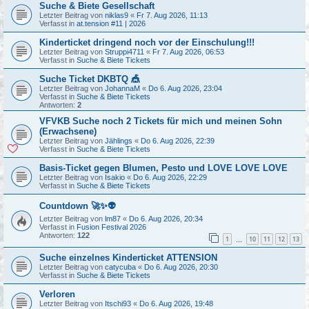
Suche & Biete Gesellschaft
Letzter Beitrag von
niklas9
«
Fr 7. Aug 2026, 11:13
Verfasst in
at.tension #11 | 2026
Kinderticket dringend noch vor der Einschulung!!!
Letzter Beitrag von
Struppi4711
«
Fr 7. Aug 2026, 06:53
Verfasst in
Suche & Biete Tickets
Suche Ticket DKBTQ 🎪
Letzter Beitrag von
JohannaM
«
Do 6. Aug 2026, 23:04
Verfasst in
Suche & Biete Tickets
Antworten:
2
VFVKB Suche noch 2 Tickets für mich und meinen Sohn
(Erwachsene)
Letzter Beitrag von
Jählings
«
Do 6. Aug 2026, 22:39
Verfasst in
Suche & Biete Tickets
Basis-Ticket gegen Blumen, Pesto und LOVE LOVE LOVE
Letzter Beitrag von
Isakio
«
Do 6. Aug 2026, 22:29
Verfasst in
Suche & Biete Tickets
Countdown 🚀✨👽
Letzter Beitrag von
lm87
«
Do 6. Aug 2026, 20:34
Verfasst in
Fusion Festival 2026
Antworten:
122
1
10
11
12
13
…
Suche einzelnes Kinderticket ATTENSION
Letzter Beitrag von
catycuba
«
Do 6. Aug 2026, 20:30
Verfasst in
Suche & Biete Tickets
Verloren
Letzter Beitrag von
Itschi93
«
Do 6. Aug 2026, 19:48