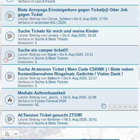
Verfasst in
Lost & Found
Biete Acroyoga Einsteigerkurs gegen Ticket(s)! Oder Job
gegen Ticket
Letzter Beitrag von
Circus_Schleni
«
Do 6. Aug 2026, 17:04
Verfasst in
at.tension #11 | 2026
Suche Tickets für mich und meine Kinder
Letzter Beitrag von
Lenaxs
«
Do 6. Aug 2026, 16:18
Verfasst in
Suche & Biete Tickets
Antworten:
1
Suche ein camper ticket!!!
Letzter Beitrag von
Suedi
«
Do 6. Aug 2026, 13:21
Verfasst in
Suche & Biete Tickets
Antworten:
1
Suche At.tension Ticket ( Mein Code CSKWK ) / Biete neben
Kostenübernahme Ringelnatz Gedichte / Vielen Dank !
Letzter Beitrag von
iliailitsch
«
Do 6. Aug 2026, 12:17
Verfasst in
Suche & Biete Tickets
Antworten:
1
Mediale Aufmerksamkeit
Letzter Beitrag von
_josch_
«
Do 6. Aug 2026, 11:08
Verfasst in
Fusion Festival 2026
Antworten:
51
1
2
3
4
5
6
At:Tension Ticket gesucht ZTS9R
Letzter Beitrag von
floritoner
«
Mi 5. Aug 2026, 15:41
Verfasst in
Suche & Biete Tickets