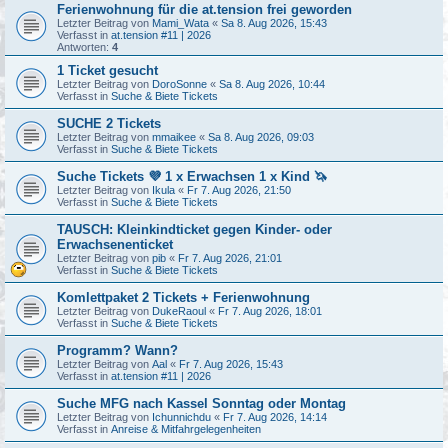
Ferienwohnung für die at.tension frei geworden
Letzter Beitrag von
Mami_Wata
«
Sa 8. Aug 2026, 15:43
Verfasst in
at.tension #11 | 2026
Antworten:
4
1 Ticket gesucht
Letzter Beitrag von
DoroSonne
«
Sa 8. Aug 2026, 10:44
Verfasst in
Suche & Biete Tickets
SUCHE 2 Tickets
Letzter Beitrag von
mmaikee
«
Sa 8. Aug 2026, 09:03
Verfasst in
Suche & Biete Tickets
Suche Tickets 💜 1 x Erwachsen 1 x Kind 🦄
Letzter Beitrag von
Ikula
«
Fr 7. Aug 2026, 21:50
Verfasst in
Suche & Biete Tickets
TAUSCH: Kleinkindticket gegen Kinder- oder
Erwachsenenticket
Letzter Beitrag von
pib
«
Fr 7. Aug 2026, 21:01
Verfasst in
Suche & Biete Tickets
Komlettpaket 2 Tickets + Ferienwohnung
Letzter Beitrag von
DukeRaoul
«
Fr 7. Aug 2026, 18:01
Verfasst in
Suche & Biete Tickets
Programm? Wann?
Letzter Beitrag von
Aal
«
Fr 7. Aug 2026, 15:43
Verfasst in
at.tension #11 | 2026
Suche MFG nach Kassel Sonntag oder Montag
Letzter Beitrag von
Ichunnichdu
«
Fr 7. Aug 2026, 14:14
Verfasst in
Anreise & Mitfahrgelegenheiten