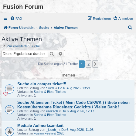
Fusion Forum
FAQ
Registrieren
Anmelden
S
Foren-Übersicht
Suche
Aktive Themen
u
Aktive Themen
c
Zur erweiterten Suche
h
Suche
Erweiterte Suche
e
1
2
Nächste
Die Suche ergab 31 Treffer
Themen
Suche ein camper ticket!!!
Letzter Beitrag von
Suedi
«
Do 6. Aug 2026, 13:21
Verfasst in
Suche & Biete Tickets
Antworten:
1
Suche At.tension Ticket ( Mein Code CSKWK ) / Biete neben
Kostenübernahme Ringelnatz Gedichte / Vielen Dank !
Letzter Beitrag von
iliailitsch
«
Do 6. Aug 2026, 12:17
Verfasst in
Suche & Biete Tickets
Antworten:
1
Mediale Aufmerksamkeit
Letzter Beitrag von
_josch_
«
Do 6. Aug 2026, 11:08
Verfasst in
Fusion Festival 2026