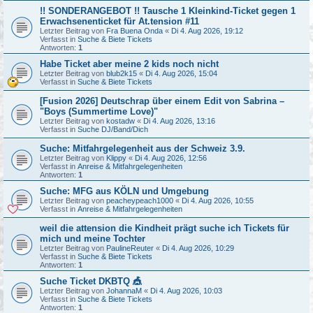
!! SONDERANGEBOT !! Tausche 1 Kleinkind-Ticket gegen 1
Erwachsenenticket für At.tension #11
Letzter Beitrag von
Fra Buena Onda
«
Di 4. Aug 2026, 19:12
Verfasst in
Suche & Biete Tickets
Antworten:
1
Habe Ticket aber meine 2 kids noch nicht
Letzter Beitrag von
blub2k15
«
Di 4. Aug 2026, 15:04
Verfasst in
Suche & Biete Tickets
[Fusion 2026] Deutschrap über einem Edit von Sabrina –
"Boys (Summertime Love)"
Letzter Beitrag von
kostadw
«
Di 4. Aug 2026, 13:16
Verfasst in
Suche DJ/Band/Dich
Suche: Mitfahrgelegenheit aus der Schweiz 3.9.
Letzter Beitrag von
Klippy
«
Di 4. Aug 2026, 12:56
Verfasst in
Anreise & Mitfahrgelegenheiten
Antworten:
1
Suche: MFG aus KÖLN und Umgebung
Letzter Beitrag von
peacheypeach1000
«
Di 4. Aug 2026, 10:55
Verfasst in
Anreise & Mitfahrgelegenheiten
weil die attension die Kindheit prägt suche ich Tickets für
mich und meine Tochter
Letzter Beitrag von
PaulineReuter
«
Di 4. Aug 2026, 10:29
Verfasst in
Suche & Biete Tickets
Antworten:
1
Suche Ticket DKBTQ 🎪
Letzter Beitrag von
JohannaM
«
Di 4. Aug 2026, 10:03
Verfasst in
Suche & Biete Tickets
Antworten:
1