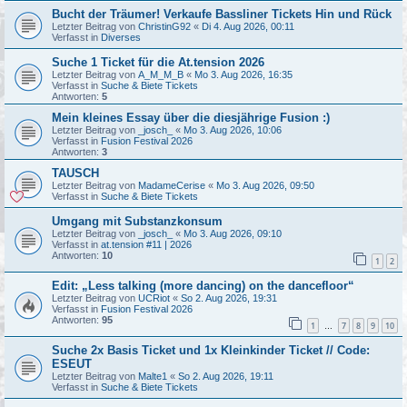
Bucht der Träumer! Verkaufe Bassliner Tickets Hin und Rück
Letzter Beitrag von
ChristinG92
«
Di 4. Aug 2026, 00:11
Verfasst in
Diverses
Suche 1 Ticket für die At.tension 2026
Letzter Beitrag von
A_M_M_B
«
Mo 3. Aug 2026, 16:35
Verfasst in
Suche & Biete Tickets
Antworten:
5
Mein kleines Essay über die diesjährige Fusion :)
Letzter Beitrag von
_josch_
«
Mo 3. Aug 2026, 10:06
Verfasst in
Fusion Festival 2026
Antworten:
3
TAUSCH
Letzter Beitrag von
MadameCerise
«
Mo 3. Aug 2026, 09:50
Verfasst in
Suche & Biete Tickets
Umgang mit Substanzkonsum
Letzter Beitrag von
_josch_
«
Mo 3. Aug 2026, 09:10
Verfasst in
at.tension #11 | 2026
Antworten:
10
1
2
Edit: „Less talking (more dancing) on the dancefloor“
Letzter Beitrag von
UCRiot
«
So 2. Aug 2026, 19:31
Verfasst in
Fusion Festival 2026
Antworten:
95
1
7
8
9
10
…
Suche 2x Basis Ticket und 1x Kleinkinder Ticket // Code:
ESEUT
Letzter Beitrag von
Malte1
«
So 2. Aug 2026, 19:11
Verfasst in
Suche & Biete Tickets