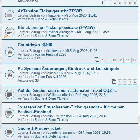
Antworten:
51
1
2
3
4
5
6
At:Tension Ticket gesucht ZTS9R
Letzter Beitrag von
floritoner
«
Mi 5. Aug 2026, 15:41
Verfasst in
Suche & Biete Tickets
Ein at.tension-Ticket pleeeease (9FA3W)
Letzter Beitrag von
PhilineSauvageot
«
Mi 5. Aug 2026, 13:24
Verfasst in
Suche & Biete Tickets
Countdown 🚀✨👽
Letzter Beitrag von
irrelevant
«
Mi 5. Aug 2026, 11:25
Verfasst in
Fusion Festival 2026
Antworten:
121
1
10
11
12
13
…
Pa Systeme Änderungen, Eindruck und fachsimpeln
Letzter Beitrag von
since2005
«
Mi 5. Aug 2026, 10:58
Verfasst in
Fusion Festival 2026
Antworten:
36
1
2
3
4
Auf der Suche nach einem at.tension Ticket CQZTL
Letzter Beitrag von
Wellentaucherin
«
Di 4. Aug 2026, 22:54
Verfasst in
Suche & Biete Tickets
1x at.tension Erwachsenen-Ticket gesucht – für meinen
Festival-Einstand!
Letzter Beitrag von
nikki_in_tension
«
Di 4. Aug 2026, 20:48
Verfasst in
Suche & Biete Tickets
Suche 1 Kinder-Ticket!
Letzter Beitrag von
Laughing_serpent
«
Di 4. Aug 2026, 19:33
Verfasst in
Suche & Biete Tickets