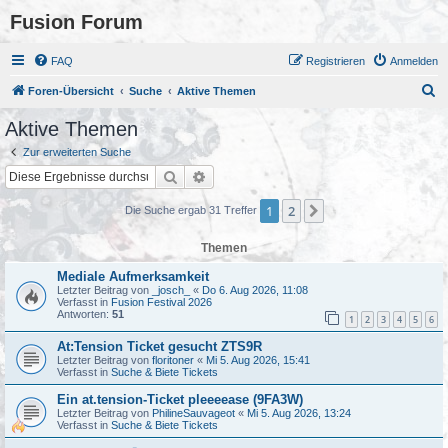
Fusion Forum
FAQ
Registrieren
Anmelden
S
Foren-Übersicht
Suche
Aktive Themen
u
Aktive Themen
c
Zur erweiterten Suche
h
Suche
Erweiterte Suche
e
1
2
Nächste
Die Suche ergab 31 Treffer
Themen
Mediale Aufmerksamkeit
Letzter Beitrag von
_josch_
«
Do 6. Aug 2026, 11:08
Verfasst in
Fusion Festival 2026
Antworten:
51
1
2
3
4
5
6
At:Tension Ticket gesucht ZTS9R
Letzter Beitrag von
floritoner
«
Mi 5. Aug 2026, 15:41
Verfasst in
Suche & Biete Tickets
Ein at.tension-Ticket pleeeease (9FA3W)
Letzter Beitrag von
PhilineSauvageot
«
Mi 5. Aug 2026, 13:24
Verfasst in
Suche & Biete Tickets