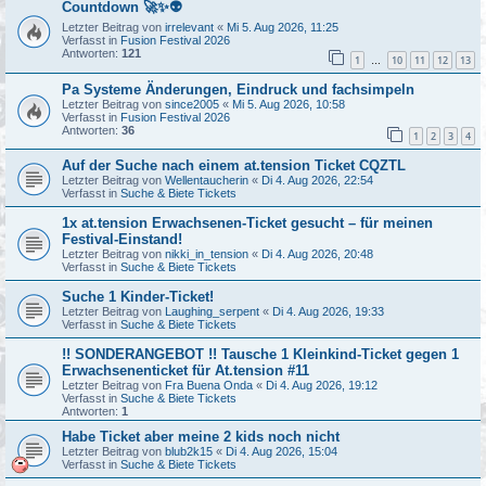
Countdown 🚀✨👽
Letzter Beitrag von
irrelevant
«
Mi 5. Aug 2026, 11:25
Verfasst in
Fusion Festival 2026
Antworten:
121
1
10
11
12
13
…
Pa Systeme Änderungen, Eindruck und fachsimpeln
Letzter Beitrag von
since2005
«
Mi 5. Aug 2026, 10:58
Verfasst in
Fusion Festival 2026
Antworten:
36
1
2
3
4
Auf der Suche nach einem at.tension Ticket CQZTL
Letzter Beitrag von
Wellentaucherin
«
Di 4. Aug 2026, 22:54
Verfasst in
Suche & Biete Tickets
1x at.tension Erwachsenen-Ticket gesucht – für meinen
Festival-Einstand!
Letzter Beitrag von
nikki_in_tension
«
Di 4. Aug 2026, 20:48
Verfasst in
Suche & Biete Tickets
Suche 1 Kinder-Ticket!
Letzter Beitrag von
Laughing_serpent
«
Di 4. Aug 2026, 19:33
Verfasst in
Suche & Biete Tickets
!! SONDERANGEBOT !! Tausche 1 Kleinkind-Ticket gegen 1
Erwachsenenticket für At.tension #11
Letzter Beitrag von
Fra Buena Onda
«
Di 4. Aug 2026, 19:12
Verfasst in
Suche & Biete Tickets
Antworten:
1
Habe Ticket aber meine 2 kids noch nicht
Letzter Beitrag von
blub2k15
«
Di 4. Aug 2026, 15:04
Verfasst in
Suche & Biete Tickets