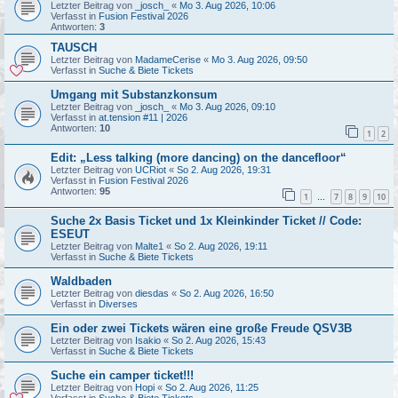
Letzter Beitrag von
_josch_
«
Mo 3. Aug 2026, 10:06
Verfasst in
Fusion Festival 2026
Antworten:
3
TAUSCH
Letzter Beitrag von
MadameCerise
«
Mo 3. Aug 2026, 09:50
Verfasst in
Suche & Biete Tickets
Umgang mit Substanzkonsum
Letzter Beitrag von
_josch_
«
Mo 3. Aug 2026, 09:10
Verfasst in
at.tension #11 | 2026
Antworten:
10
1
2
Edit: „Less talking (more dancing) on the dancefloor“
Letzter Beitrag von
UCRiot
«
So 2. Aug 2026, 19:31
Verfasst in
Fusion Festival 2026
Antworten:
95
1
7
8
9
10
…
Suche 2x Basis Ticket und 1x Kleinkinder Ticket // Code:
ESEUT
Letzter Beitrag von
Malte1
«
So 2. Aug 2026, 19:11
Verfasst in
Suche & Biete Tickets
Waldbaden
Letzter Beitrag von
diesdas
«
So 2. Aug 2026, 16:50
Verfasst in
Diverses
Ein oder zwei Tickets wären eine große Freude QSV3B
Letzter Beitrag von
Isakio
«
So 2. Aug 2026, 15:43
Verfasst in
Suche & Biete Tickets
Suche ein camper ticket!!!
Letzter Beitrag von
Hopi
«
So 2. Aug 2026, 11:25
Verfasst in
Suche & Biete Tickets