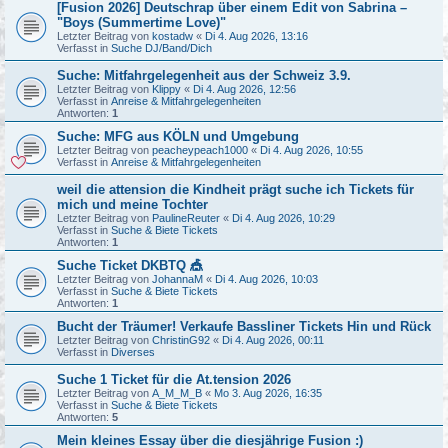
[Fusion 2026] Deutschrap über einem Edit von Sabrina –
"Boys (Summertime Love)"
Letzter Beitrag von
kostadw
«
Di 4. Aug 2026, 13:16
Verfasst in
Suche DJ/Band/Dich
Suche: Mitfahrgelegenheit aus der Schweiz 3.9.
Letzter Beitrag von
Klippy
«
Di 4. Aug 2026, 12:56
Verfasst in
Anreise & Mitfahrgelegenheiten
Antworten:
1
Suche: MFG aus KÖLN und Umgebung
Letzter Beitrag von
peacheypeach1000
«
Di 4. Aug 2026, 10:55
Verfasst in
Anreise & Mitfahrgelegenheiten
weil die attension die Kindheit prägt suche ich Tickets für
mich und meine Tochter
Letzter Beitrag von
PaulineReuter
«
Di 4. Aug 2026, 10:29
Verfasst in
Suche & Biete Tickets
Antworten:
1
Suche Ticket DKBTQ 🎪
Letzter Beitrag von
JohannaM
«
Di 4. Aug 2026, 10:03
Verfasst in
Suche & Biete Tickets
Antworten:
1
Bucht der Träumer! Verkaufe Bassliner Tickets Hin und Rück
Letzter Beitrag von
ChristinG92
«
Di 4. Aug 2026, 00:11
Verfasst in
Diverses
Suche 1 Ticket für die At.tension 2026
Letzter Beitrag von
A_M_M_B
«
Mo 3. Aug 2026, 16:35
Verfasst in
Suche & Biete Tickets
Antworten:
5
Mein kleines Essay über die diesjährige Fusion :)