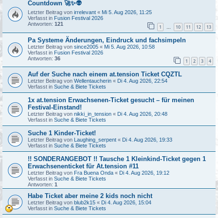
Countdown 🚀✨👽
Letzter Beitrag von
irrelevant
«
Mi 5. Aug 2026, 11:25
Verfasst in
Fusion Festival 2026
Antworten:
121
1
10
11
12
13
…
Pa Systeme Änderungen, Eindruck und fachsimpeln
Letzter Beitrag von
since2005
«
Mi 5. Aug 2026, 10:58
Verfasst in
Fusion Festival 2026
Antworten:
36
1
2
3
4
Auf der Suche nach einem at.tension Ticket CQZTL
Letzter Beitrag von
Wellentaucherin
«
Di 4. Aug 2026, 22:54
Verfasst in
Suche & Biete Tickets
1x at.tension Erwachsenen-Ticket gesucht – für meinen
Festival-Einstand!
Letzter Beitrag von
nikki_in_tension
«
Di 4. Aug 2026, 20:48
Verfasst in
Suche & Biete Tickets
Suche 1 Kinder-Ticket!
Letzter Beitrag von
Laughing_serpent
«
Di 4. Aug 2026, 19:33
Verfasst in
Suche & Biete Tickets
!! SONDERANGEBOT !! Tausche 1 Kleinkind-Ticket gegen 1
Erwachsenenticket für At.tension #11
Letzter Beitrag von
Fra Buena Onda
«
Di 4. Aug 2026, 19:12
Verfasst in
Suche & Biete Tickets
Antworten:
1
Habe Ticket aber meine 2 kids noch nicht
Letzter Beitrag von
blub2k15
«
Di 4. Aug 2026, 15:04
Verfasst in
Suche & Biete Tickets