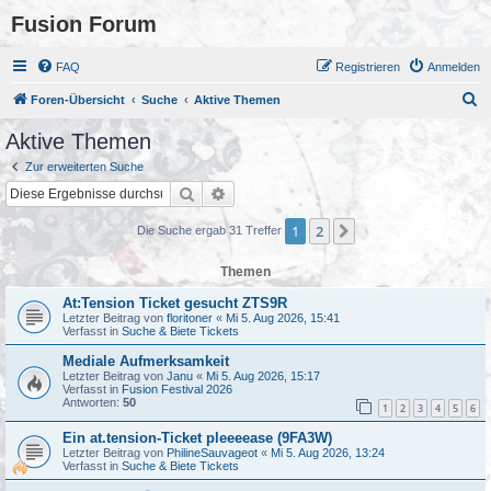
Fusion Forum
FAQ
Registrieren
Anmelden
S
Foren-Übersicht
Suche
Aktive Themen
u
Aktive Themen
c
Zur erweiterten Suche
h
Suche
Erweiterte Suche
e
1
2
Nächste
Die Suche ergab 31 Treffer
Themen
At:Tension Ticket gesucht ZTS9R
Letzter Beitrag von
floritoner
«
Mi 5. Aug 2026, 15:41
Verfasst in
Suche & Biete Tickets
Mediale Aufmerksamkeit
Letzter Beitrag von
Janu
«
Mi 5. Aug 2026, 15:17
Verfasst in
Fusion Festival 2026
Antworten:
50
1
2
3
4
5
6
Ein at.tension-Ticket pleeeease (9FA3W)
Letzter Beitrag von
PhilineSauvageot
«
Mi 5. Aug 2026, 13:24
Verfasst in
Suche & Biete Tickets