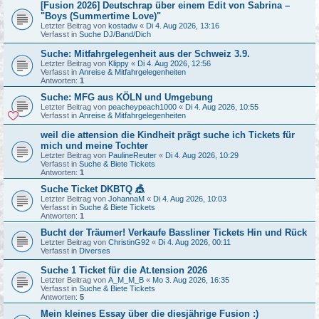
[Fusion 2026] Deutschrap über einem Edit von Sabrina –
"Boys (Summertime Love)"
Letzter Beitrag von
kostadw
«
Di 4. Aug 2026, 13:16
Verfasst in
Suche DJ/Band/Dich
Suche: Mitfahrgelegenheit aus der Schweiz 3.9.
Letzter Beitrag von
Klippy
«
Di 4. Aug 2026, 12:56
Verfasst in
Anreise & Mitfahrgelegenheiten
Antworten:
1
Suche: MFG aus KÖLN und Umgebung
Letzter Beitrag von
peacheypeach1000
«
Di 4. Aug 2026, 10:55
Verfasst in
Anreise & Mitfahrgelegenheiten
weil die attension die Kindheit prägt suche ich Tickets für
mich und meine Tochter
Letzter Beitrag von
PaulineReuter
«
Di 4. Aug 2026, 10:29
Verfasst in
Suche & Biete Tickets
Antworten:
1
Suche Ticket DKBTQ 🎪
Letzter Beitrag von
JohannaM
«
Di 4. Aug 2026, 10:03
Verfasst in
Suche & Biete Tickets
Antworten:
1
Bucht der Träumer! Verkaufe Bassliner Tickets Hin und Rück
Letzter Beitrag von
ChristinG92
«
Di 4. Aug 2026, 00:11
Verfasst in
Diverses
Suche 1 Ticket für die At.tension 2026
Letzter Beitrag von
A_M_M_B
«
Mo 3. Aug 2026, 16:35
Verfasst in
Suche & Biete Tickets
Antworten:
5
Mein kleines Essay über die diesjährige Fusion :)