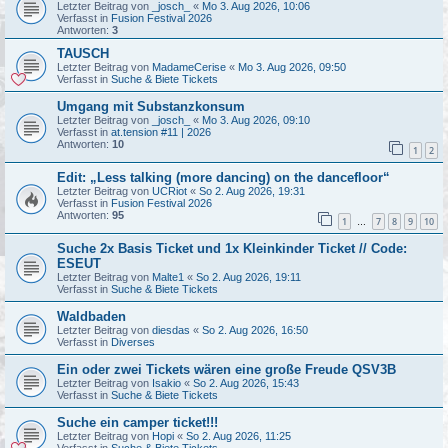
Letzter Beitrag von
_josch_
«
Mo 3. Aug 2026, 10:06
Verfasst in
Fusion Festival 2026
Antworten:
3
TAUSCH
Letzter Beitrag von
MadameCerise
«
Mo 3. Aug 2026, 09:50
Verfasst in
Suche & Biete Tickets
Umgang mit Substanzkonsum
Letzter Beitrag von
_josch_
«
Mo 3. Aug 2026, 09:10
Verfasst in
at.tension #11 | 2026
Antworten:
10
1
2
Edit: „Less talking (more dancing) on the dancefloor“
Letzter Beitrag von
UCRiot
«
So 2. Aug 2026, 19:31
Verfasst in
Fusion Festival 2026
Antworten:
95
1
7
8
9
10
…
Suche 2x Basis Ticket und 1x Kleinkinder Ticket // Code:
ESEUT
Letzter Beitrag von
Malte1
«
So 2. Aug 2026, 19:11
Verfasst in
Suche & Biete Tickets
Waldbaden
Letzter Beitrag von
diesdas
«
So 2. Aug 2026, 16:50
Verfasst in
Diverses
Ein oder zwei Tickets wären eine große Freude QSV3B
Letzter Beitrag von
Isakio
«
So 2. Aug 2026, 15:43
Verfasst in
Suche & Biete Tickets
Suche ein camper ticket!!!
Letzter Beitrag von
Hopi
«
So 2. Aug 2026, 11:25
Verfasst in
Suche & Biete Tickets